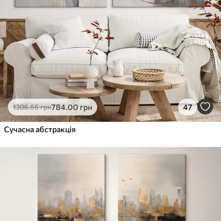
784
.00
грн
47
1306
.66
грн
Сучасна абстракція