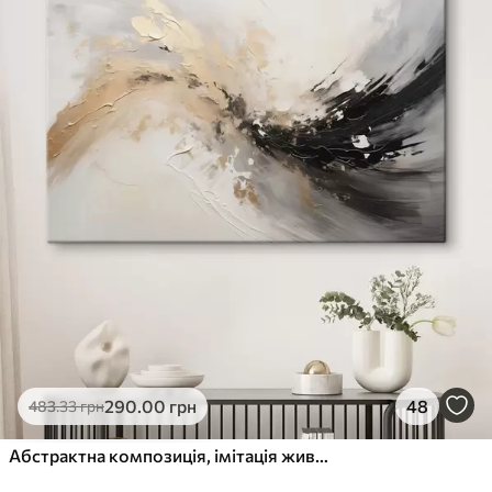
290
.00
грн
48
483
.33
грн
Абстрактна композиція, імітація живопису