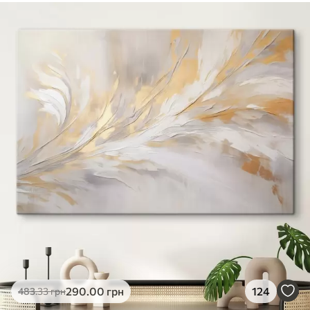
290
.00
грн
124
483
.33
грн