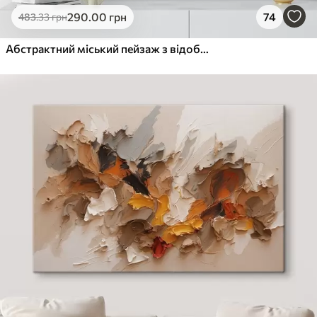
290
.00
грн
74
483
.33
грн
Абстрактний міський пейзаж з відображеннями будівель у воді, створений у нейтральних тонах з акцентами теплих відтінків