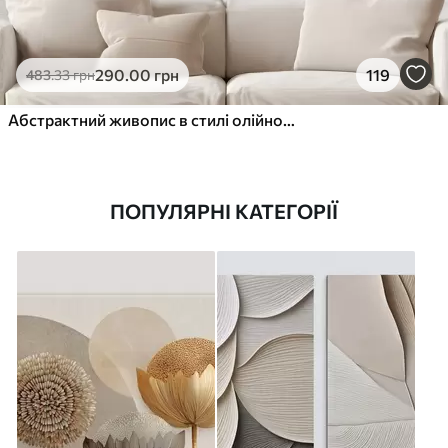
290
.00
грн
119
483
.33
грн
Абстрактний живопис в стилі олійного живопису
ПОПУЛЯРНІ КАТЕГОРІЇ