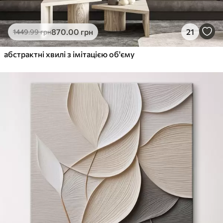
870
.00
грн
21
1449
.99
грн
абстрактні хвилі з імітацією об'єму