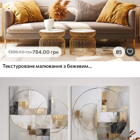
784
.00
грн
85
1306
.66
грн
Текстуроване малювання з бежевими та білими формами