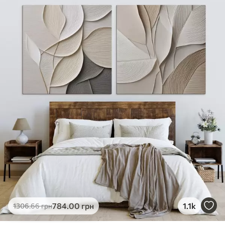
✓
Яскраві, насичені кольори
✓
Стійкість до вицвітання
✓
Безпечне чорнило без запаху
✗
Поверхня з текстурою полотна
✗
Екологічний матеріал
Преміум
Від
1089
.00
грн
✓
Яскраві, насичені кольори
✓
Стійкість до вицвітання
✓
Безпечне чорнило без запаху
✓
Поверхня з текстурою полотна
✗
Екологічний матеріал
Еко-Преміум
784
.00
грн
1.1k
1306
.66
грн
Від
1365
.00
грн