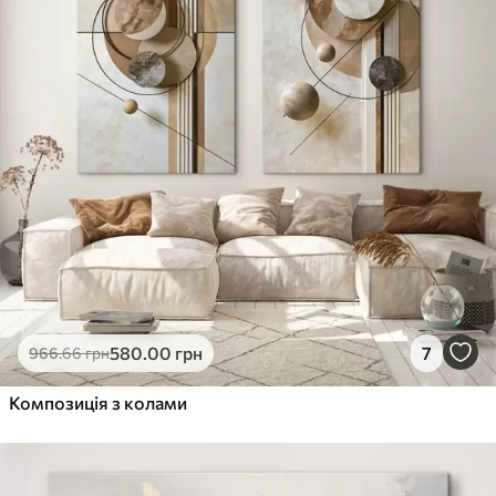
580
.00
грн
7
966
.66
грн
Композиція з колами