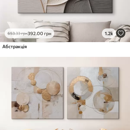
392
.00
грн
1.2k
653
.33
грн
Абстракція