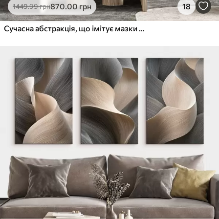
870
.00
грн
18
1449
.99
грн
Сучасна абстракція, що імітує мазки пензля