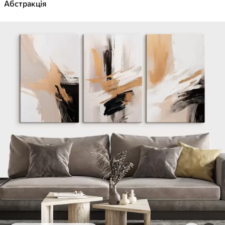
✓
Абстракція
Яскраві, насичені кольори
✓
Стійкість до вицвітання
✓
Безпечне чорнило без запаху
✓
Поверхня з текстурою полотна
✓
Екологічний матеріал