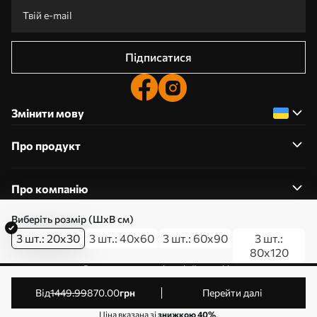
Підписатися
Змінити мову
Про продукт
Про компанію
Виберіть розмір (ШхВ см)
3 шт.: 20x30
3 шт.: 40x60
3 шт.: 60x90
3 шт.:
80x120
0800357223
Редагування дозволів на файли cookie
© 2011-2026 Art-holst. Усі права захищені. Власник:
від
1449
.99
870
.00
грн
Перейти далі
ТОВ “КЛЄВЄР”. Код ЄДРПОУ: 31780602.
Ціна вказана зі
знижкою 40%
.