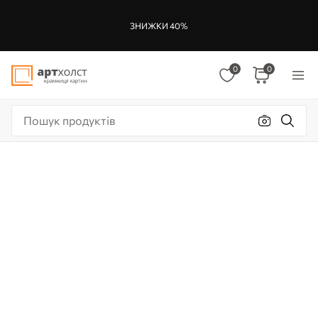
ЗНИЖКИ 40%
0
0