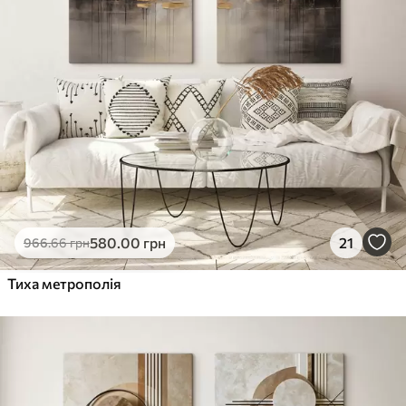
580
.00
грн
21
966
.66
грн
Тиха метрополія