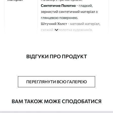
Синтетичне Полотно
- гладкий,
зернистий синтетичний матеріал з
глянцевою поверхнею.
Штучний Холст
- матовий матеріал,
схожий на полотна художників.
Еко-Холст
- високоякісне полотно зі
100% бавовни.
Автор
ART-HOLST
ВІДГУКИ ПРО ПРОДУКТ
Номер артикулу
m30459
Додатково
Можна додати лакове покриття.
ПЕРЕГЛЯНУТИ ВСЮ ГАЛЕРЕЮ
Доступні матеріали
ВАМ ТАКОЖ МОЖЕ СПОДОБАТИСЯ
Стандарт
Від
870
.00
грн