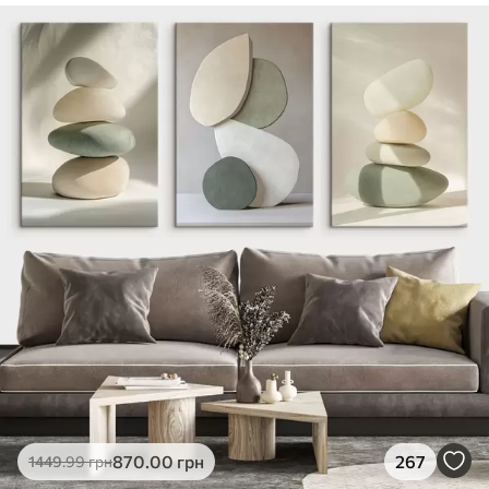
✓
Безпечне чорнило без запаху
✓
Поверхня з текстурою полотна
✓
Екологічний матеріал
870
.00
грн
267
1449
.99
грн