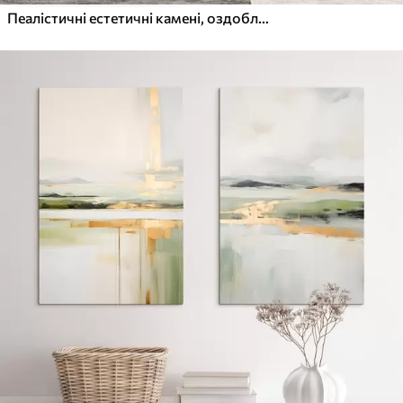
Пеалістичні естетичні камені, оздоблення будинку, природне освітлення