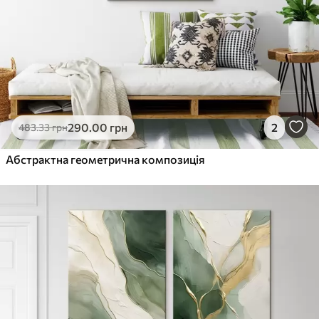
290
.00
грн
2
483
.33
грн
Абстрактна геометрична композиція