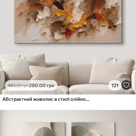
290
.00
грн
121
483
.33
грн
Абстрактний живопис в стилі олійного живопису