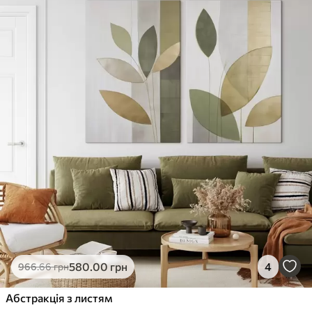
580
.00
грн
4
966
.66
грн
Абстракція з листям