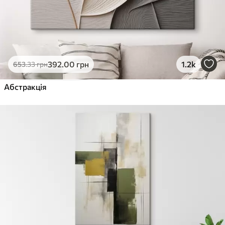
392
.00
грн
1.2k
653
.33
грн
Абстракція