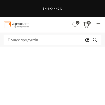
ЗНИЖКИ 40%
0
0