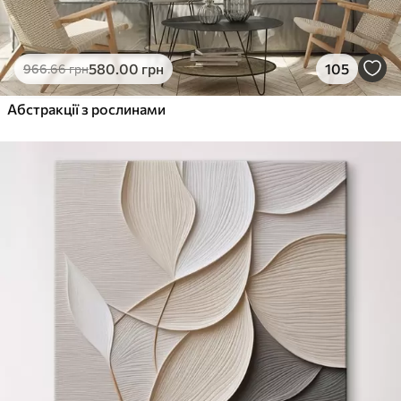
580
.00
грн
105
966
.66
грн
Абстракції з рослинами