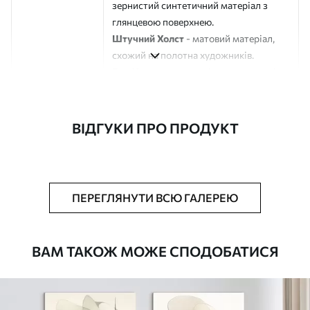
зернистий синтетичний матеріал з
глянцевою поверхнею.
Штучний Холст
- матовий матеріал,
схожий на полотна художників.
Еко-Холст
- високоякісне полотно зі
100% бавовни.
Автор
ART-HOLST
ВІДГУКИ ПРО ПРОДУКТ
Номер артикулу
m30010
Додатково
Можна додати лакове покриття.
ПЕРЕГЛЯНУТИ ВСЮ ГАЛЕРЕЮ
Доступні матеріали
ВАМ ТАКОЖ МОЖЕ СПОДОБАТИСЯ
Стандарт
Від
580
.00
грн
✓
Яскраві, насичені кольори