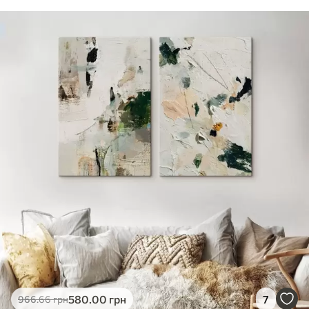
580
.00
грн
7
966
.66
грн