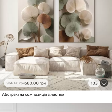
580
.00
грн
103
966
.66
грн
Абстрактна композиція з листям