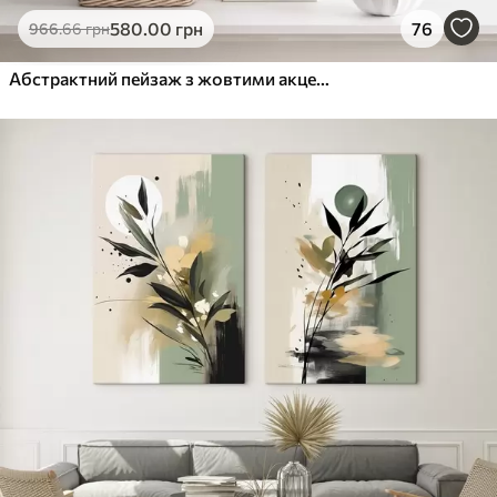
580
.00
грн
76
966
.66
грн
Абстрактний пейзаж з жовтими акцентами, мінімалістична композиція землі, води та неба, з приглушеними кольорами