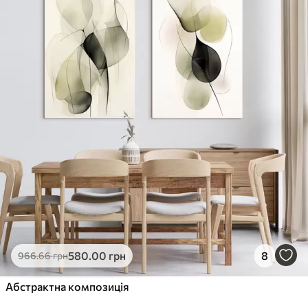
✓
Стійкість до вицвітання
✓
Безпечне чорнило без запаху
✗
Поверхня з текстурою полотна
✗
Екологічний матеріал
Преміум
Від
726
.00
грн
✓
Яскраві, насичені кольори
✓
Стійкість до вицвітання
✓
Безпечне чорнило без запаху
✓
Поверхня з текстурою полотна
✗
Екологічний матеріал
Еко-Преміум
580
.00
грн
8
966
.66
грн
Від
910
.00
грн
✓
Абстрактна композиція
Яскраві, насичені кольори
✓
Стійкість до вицвітання