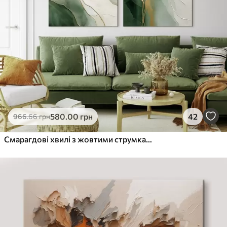
580
.00
грн
42
966
.66
грн
Смарагдові хвилі з жовтими струмками