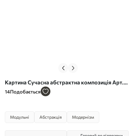
Картина Сучасна абстрактна композиція Арт.
m30010
14
Подобається
Модульні
Абстракція
Модернізм
Готовий до відправки