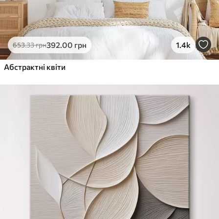
392
.00
грн
1.4k
653
.33
грн
Абстрактні квіти