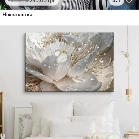
290
.00
грн
477
483
.33
грн
Ніжна квітка