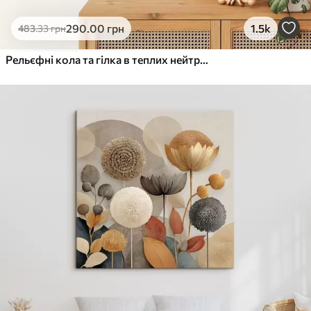
290
.00
грн
1.5k
483
.33
грн
Рельєфні кола та гілка в теплих нейтральних тонах