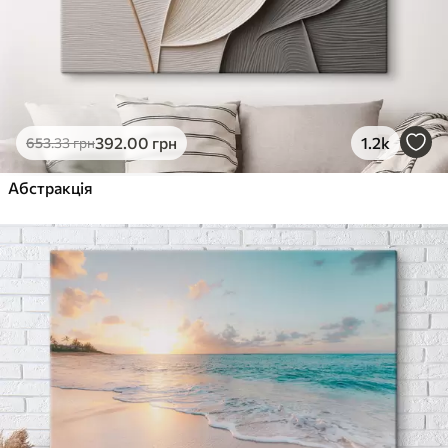
392
.00
грн
1.2k
653
.33
грн
Абстракція