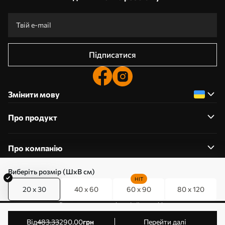
Підписатися
Змінити мову
Про продукт
Про компанію
Виберіть розмір (ШхВ см)
HIT
20 x 30
40 x 60
60 x 90
80 x 120
0800357223
Редагування дозволів на файли cookie
© 2011-2026 Art-holst. Усі права захищені. Власник:
від
483
.33
290
.00
грн
Перейти далі