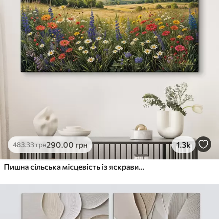
290
.00
грн
1.3k
483
.33
грн
Пишна сільська місцевість із яскравим лугом диких квітів, наповненим різнокольоровими квітами під хмарним небом