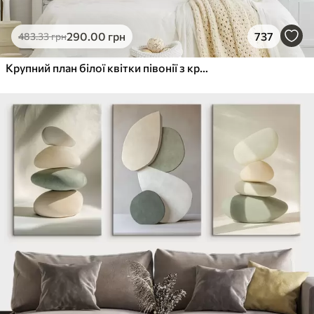
290
.00
грн
737
483
.33
грн
Крупний план білої квітки півонії з крапельками води на пелюстках на розмитому фоні