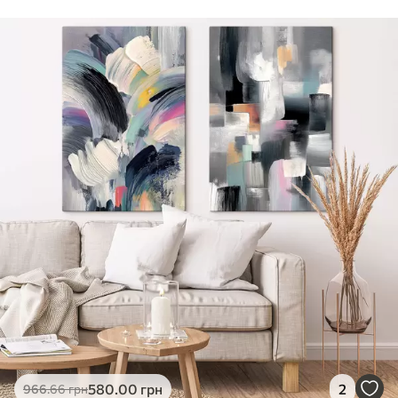
Стандарт
Від
290
.00
грн
✓
Яскраві, насичені кольори
✓
Стійкість до вицвітання
✓
Безпечне чорнило без запаху
✗
Поверхня з текстурою полотна
✗
Екологічний матеріал
Преміум
Від
363
.00
грн
✓
Яскраві, насичені кольори
✓
Стійкість до вицвітання
✓
Безпечне чорнило без запаху
✓
Поверхня з текстурою полотна
✗
Екологічний матеріал
Еко-Преміум
580
.00
грн
2
966
.66
грн