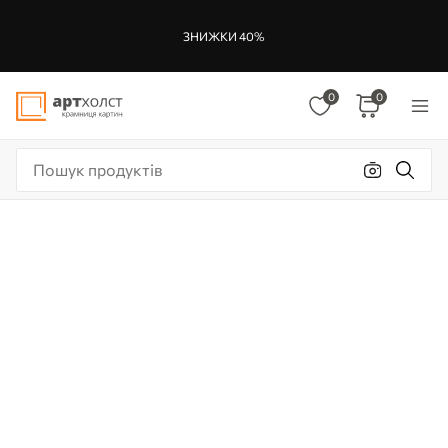
ЗНИЖКИ 40%
0
0