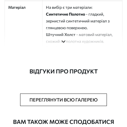
Матеріал
На вибір є три матеріали:
Синтетичне Полотно
- гладкий,
зернистий синтетичний матеріал з
глянцевою поверхнею.
Штучний Холст
- матовий матеріал,
схожий на полотна художників.
Еко-Холст
- високоякісне полотно зі
100% бавовни.
Автор
ART-HOLST
ВІДГУКИ ПРО ПРОДУКТ
Номер артикулу
s49104
Додатково
Можна додати лакове покриття.
ПЕРЕГЛЯНУТИ ВСЮ ГАЛЕРЕЮ
Доступні матеріали
ВАМ ТАКОЖ МОЖЕ СПОДОБАТИСЯ