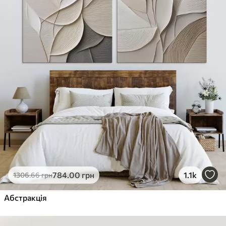
784
.00
грн
1.1k
1306
.66
грн
Абстракція