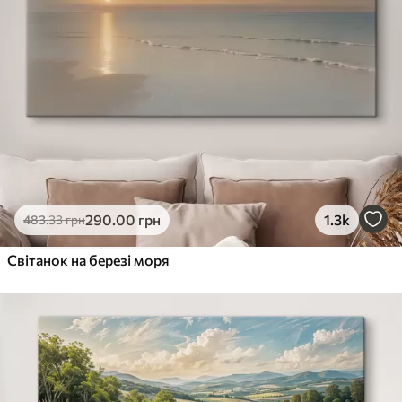
290
.00
грн
1.3k
483
.33
грн
Світанок на березі моря