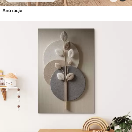
Від
455
.00
грн
✓
Анотація
Яскраві, насичені кольори
✓
Стійкість до вицвітання
✓
Безпечне чорнило без запаху
✓
Поверхня з текстурою полотна
✓
Екологічний матеріал