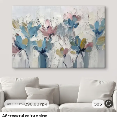
290
.00
грн
505
483
.33
грн
Абстрактні квіти олією