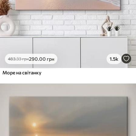
290
.00
грн
1.5k
483
.33
грн
Море на світанку