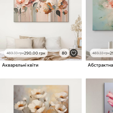
Поверхня з текстурою
Поверхня з текстуро
✗
✓
полотна
полотна
✗
✗
Екологічний матеріал
Екологічний матеріа
290
.00
грн
80
2
483
.33
грн
483
.33
грн
Акварельні квіти