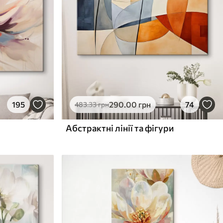
195
290
.00
грн
74
483
.33
грн
Абстрактні лінії та фігури