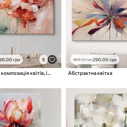
ю
Поверхня з текстурою
✓
полотна
✓
л
Екологічний матеріал
90
.00
грн
5
290
.00
грн
483
.33
грн
Абстрактна композиція квітів, імітація мазка, зелені, червоні відтінки
Абстрактна квітка