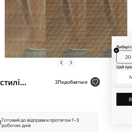
Виберіт
20 
Цей про
М
 стилі
2
Подобається
Готовий до відправки протягом 1–3
робочих днів