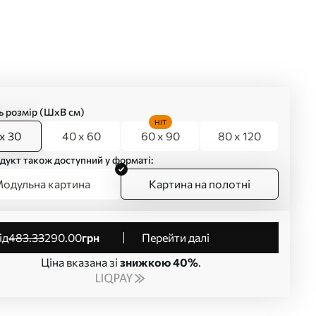
ь розмір (ШхВ см)
HIT
x 30
40 x 60
60 x 90
80 x 120
дукт також доступний у форматі:
одульна картина
Картина на полотні
від
483
.33
290
.00
грн
Перейти далі
Ціна вказана зі
знижкою 40%
.