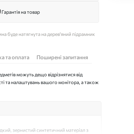
Гарантія на товар
на буде натягнута на дерев'яний підрамник
а та оплата
Поширені запитання
дметів можуть дещо відрізнятися від
сті та налаштувань вашого монітора, а також
адкий, зернистий синтетичний матеріал з