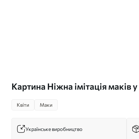
Картина Ніжна імітація маків у
живопису Арт. s49065
Квіти
Маки
Українське виробництво