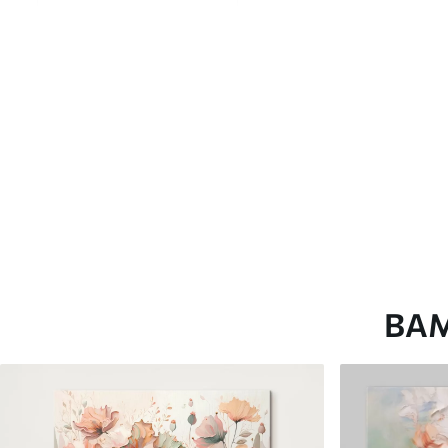
глянцевою поверхнею.
Штучний Холст
- матовий
Еко-Холст
- високоякісне
Автор
ART-HOLST
Номер артикулу
s49065
Додатково
Можна додати лакове пок
Доступні матеріали
ВА
Стандарт
Преміум
Від
290
.00
грн
Від
363
.00
грн
✓
✓
Яскраві, насичені кольори
Яскраві, насичені ко
✓
✓
Стійкість до вицвітання
Стійкість до вицвіта
✓
✓
Безпечне чорнило без запаху
Безпечне чорнило бе