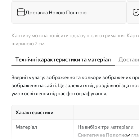
Доставка Новою Поштою
Картину можна повісити одразу після отримання. Карти
шириною 2 см.
Технічні характеристики та матеріал
Доставк
Зверніть увагу: зображення та кольори зображених пре
зображень на сайті. Це залежить від роздільної здатно
умов освітлення під час фотографування.
Характеристики
Матеріал
На вибір є три матеріали:
Синтетичне Полотно
- гл