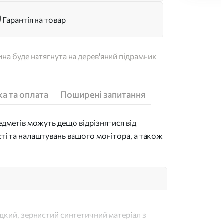
Гарантія на товар
на буде натягнута на дерев'яний підрамник
а та оплата
Поширені запитання
дметів можуть дещо відрізнятися від
сті та налаштувань вашого монітора, а також
адкий, зернистий синтетичний матеріал з