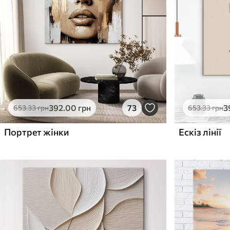
Поверхня з текстурою
Поверхня з текстуро
✗
✓
полотна
полотна
✗
✗
Екологічний матеріал
Екологічний матеріа
392
.00
грн
73
3
653
.33
грн
653
.33
грн
Портрет жінки
Ескіз лінії