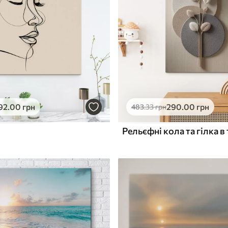
ю
Поверхня з текстурою
✓
полотна
✓
л
Екологічний матеріал
92
.00
грн
290
.00
грн
483
.33
грн