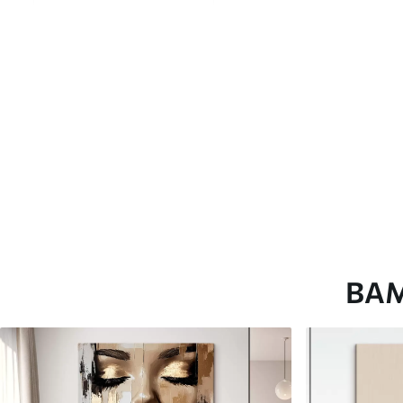
глянцевою поверхнею.
Штучний Холст
- матовий
Еко-Холст
- високоякісне
Автор
ART-HOLST
Номер артикулу
s49025
Додатково
Можна додати лакове пок
Доступні матеріали
ВА
Стандарт
Преміум
Від
290
.00
грн
Від
363
.00
грн
✓
✓
Яскраві, насичені кольори
Яскраві, насичені ко
✓
✓
Стійкість до вицвітання
Стійкість до вицвіта
✓
✓
Безпечне чорнило без запаху
Безпечне чорнило бе