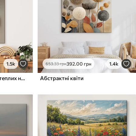
1.5k
392
.00
грн
1.4k
653
.33
грн
Рельєфні кола та гілка в теплих нейтральних тонах
Абстрактні квіти