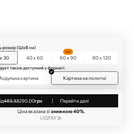
ь розмір (ШхВ см)
HIT
x 30
40 x 60
60 x 90
80 x 120
дукт також доступний у форматі:
одульна картина
Картина на полотні
від
483
.33
290
.00
грн
Перейти далі
Ціна вказана зі
знижкою 40%
.