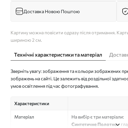
Доставка Новою Поштою
Картину можна повісити одразу після отримання. Карти
шириною 2 см.
Технічні характеристики та матеріал
Доставк
Зверніть увагу: зображення та кольори зображених пре
зображень на сайті. Це залежить від роздільної здатно
умов освітлення під час фотографування.
Характеристики
Матеріал
На вибір є три матеріали:
Синтетичне Полотно
- гл