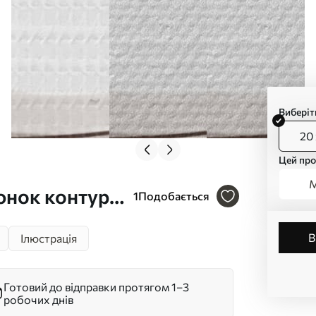
Виберіт
20 
Цей про
М
юнок контурів
1
Подобається
Ілюстрація
Готовий до відправки протягом 1–3
робочих днів