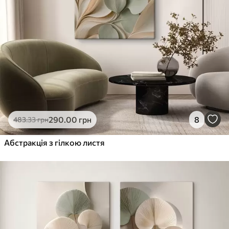
290
.00
грн
8
483
.33
грн
Абстракція з гілкою листя