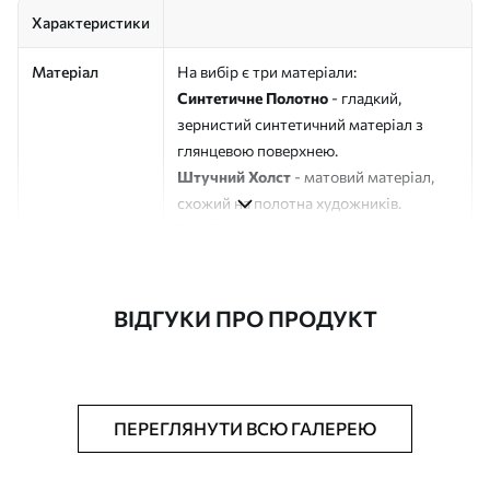
Характеристики
Матеріал
На вибір є три матеріали:
Синтетичне Полотно
- гладкий,
зернистий синтетичний матеріал з
глянцевою поверхнею.
Штучний Холст
- матовий матеріал,
схожий на полотна художників.
Еко-Холст
- високоякісне полотно зі
100% бавовни.
Автор
ART-HOLST
ВІДГУКИ ПРО ПРОДУКТ
Номер артикулу
s48985
Додатково
Можна додати лакове покриття.
ПЕРЕГЛЯНУТИ ВСЮ ГАЛЕРЕЮ
Доступні матеріали