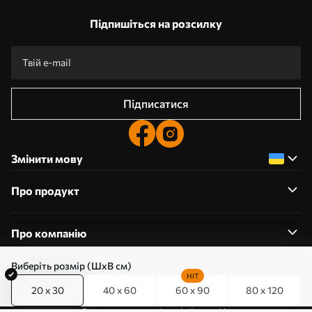
Підпишіться на розсилку
Підписатися
Змінити мову
Про продукт
Про компанію
Виберіть розмір (ШхВ см)
HIT
20 x 30
40 x 60
60 x 90
80 x 120
0800357223
Редагування дозволів на файли cookie