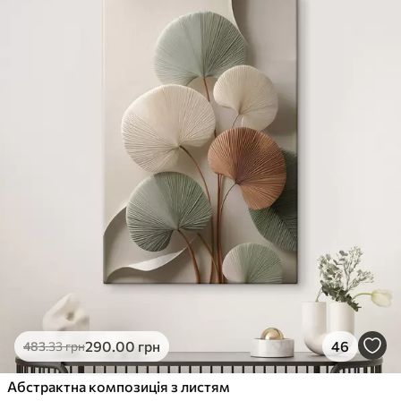
290
.00
грн
46
483
.33
грн
Абстрактна композиція з листям