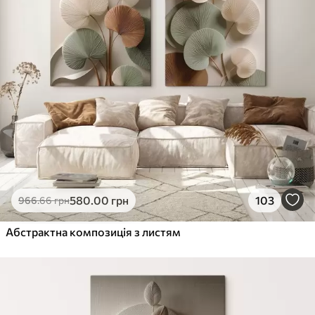
580
.00
грн
103
966
.66
грн
Абстрактна композиція з листям