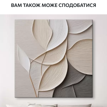
ВАМ ТАКОЖ МОЖЕ СПОДОБАТИСЯ
Стандарт
Від
290
.00
грн
✓
Яскраві, насичені кольори
✓
Стійкість до вицвітання
✓
Безпечне чорнило без запаху
✗
Поверхня з текстурою полотна
✗
Екологічний матеріал
Преміум
Від
363
.00
грн
✓
Яскраві, насичені кольори
✓
Стійкість до вицвітання
✓
Безпечне чорнило без запаху
✓
Поверхня з текстурою полотна
✗
Екологічний матеріал