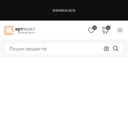
ЗНИЖКИ 40%
0
0