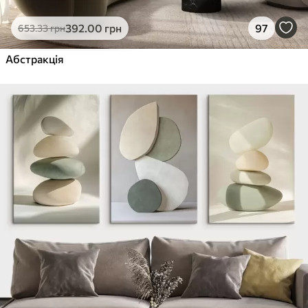
392
.00
грн
97
653
.33
грн
Абстракція