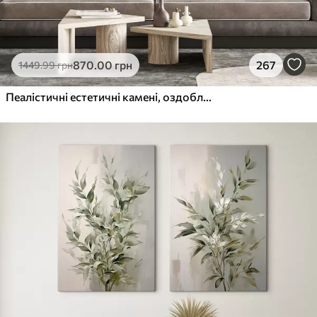
870
.00
грн
267
1449
.99
грн
Пеалістичні естетичні камені, оздоблення будинку, природне освітлення