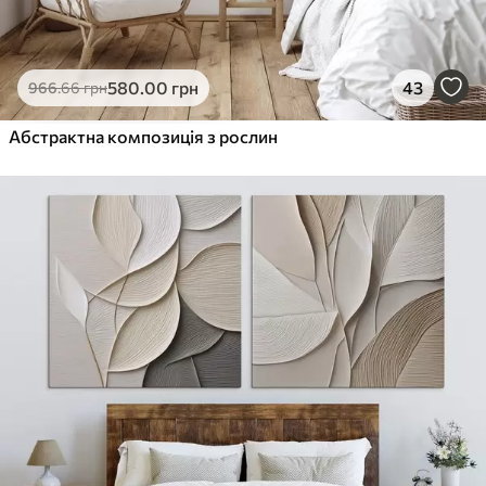
580
.00
грн
43
966
.66
грн
Абстрактна композиція з рослин