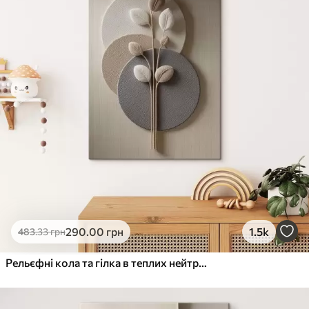
290
.00
грн
1.5k
483
.33
грн
Рельєфні кола та гілка в теплих нейтральних тонах