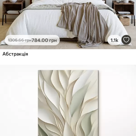
784
.00
грн
1.1k
1306
.66
грн
Абстракція