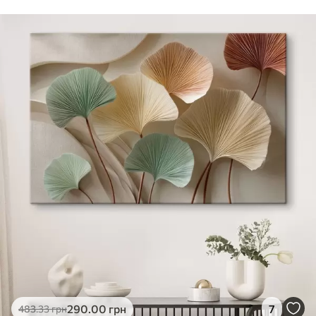
290
.00
грн
7
483
.33
грн