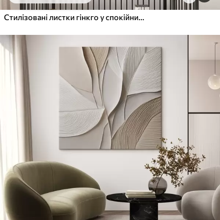
Стилізовані листки гінкго у спокійних тонах