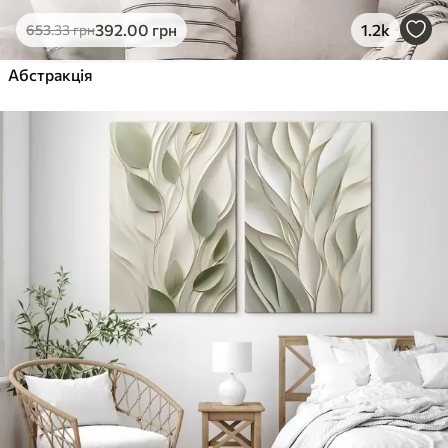
Еко-Преміум
392
.00
грн
1.2k
653
.33
грн
Від
455
.00
грн
✓
Абстракція
Яскраві, насичені кольори
✓
Стійкість до вицвітання
✓
Безпечне чорнило без запаху
✓
Поверхня з текстурою полотна
✓
Екологічний матеріал