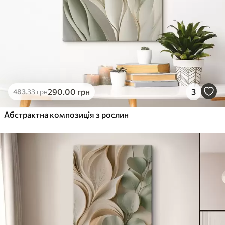
290
.00
грн
3
483
.33
грн
Абстрактна композиція з рослин