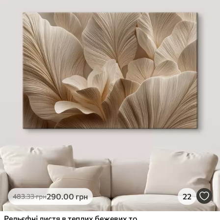
290
.00
грн
22
483
.33
грн
Рельєфні листя в теплих бежевих тонах