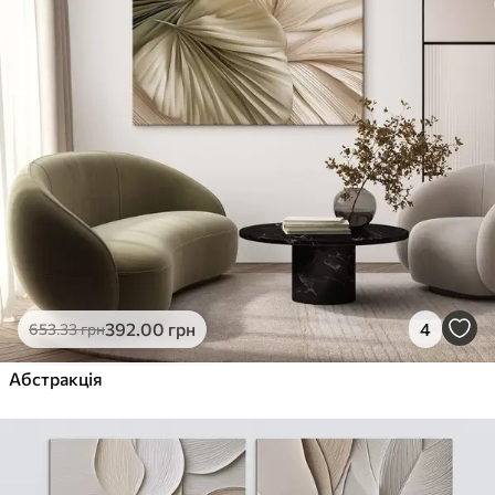
392
.00
грн
4
653
.33
грн
Абстракція