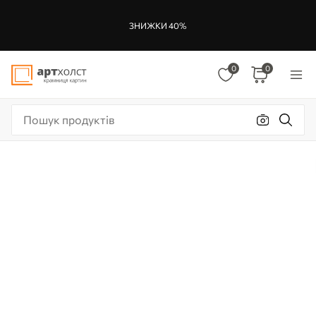
ЗНИЖКИ 40%
0
0