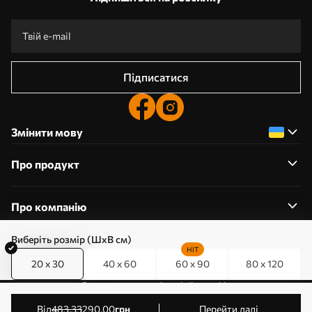
Підписатися
Змінити мову
Про продукт
Про компанію
Виберіть розмір (ШхВ см)
HIT
20 x 30
40 x 60
60 x 90
80 x 120
0800357223
Редагування дозволів на файли cookie
© 2011-2026 Art-holst. Усі права захищені. Власник:
від
483
.33
290
.00
грн
Перейти далі