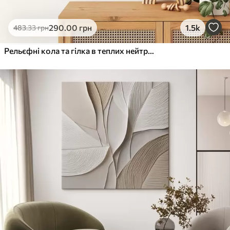
290
.00
грн
1.5k
483
.33
грн
Рельєфні кола та гілка в теплих нейтральних тонах