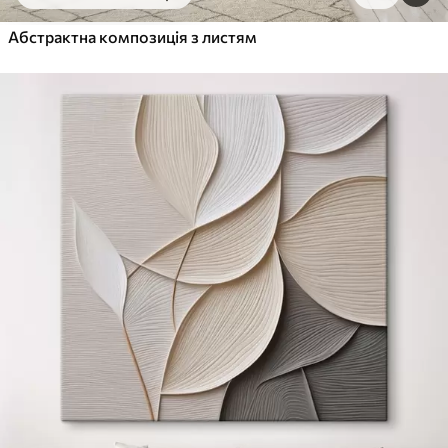
Від
455
.00
грн
✓
Абстрактна композиція з листям
Яскраві, насичені кольори
✓
Стійкість до вицвітання
✓
Безпечне чорнило без запаху
✓
Поверхня з текстурою полотна
✓
Екологічний матеріал