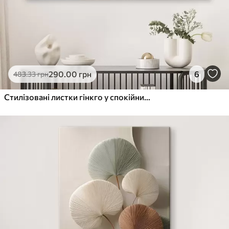
290
.00
грн
6
483
.33
грн
Стилізовані листки гінкго у спокійних тонах