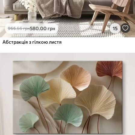
580
.00
грн
15
966
.66
грн
Абстракція з гілкою листя