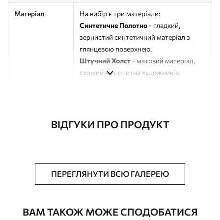
Матеріал
На вибір є три матеріали:
Синтетичне Полотно
- гладкий,
зернистий синтетичний матеріал з
глянцевою поверхнею.
Штучний Холст
- матовий матеріал,
схожий на полотна художників.
Еко-Холст
- високоякісне полотно зі
100% бавовни.
Автор
ART-HOLST
ВІДГУКИ ПРО ПРОДУКТ
Номер артикулу
s49123
Додатково
Можна додати лакове покриття.
ПЕРЕГЛЯНУТИ ВСЮ ГАЛЕРЕЮ
Доступні матеріали
ВАМ ТАКОЖ МОЖЕ СПОДОБАТИСЯ