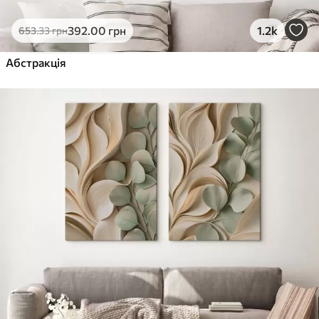
392
.00
грн
1.2k
653
.33
грн
Абстракція