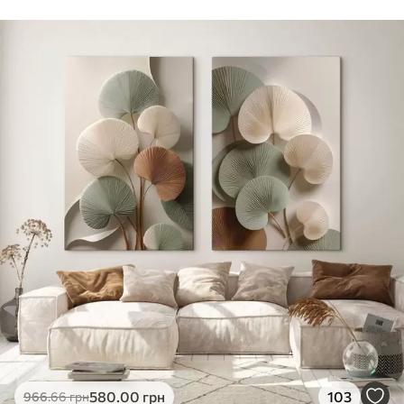
Стандарт
Від
290
.00
грн
✓
Яскраві, насичені кольори
✓
Стійкість до вицвітання
✓
Безпечне чорнило без запаху
✗
Поверхня з текстурою полотна
✗
Екологічний матеріал
Преміум
Від
363
.00
грн
✓
Яскраві, насичені кольори
✓
Стійкість до вицвітання
✓
Безпечне чорнило без запаху
✓
Поверхня з текстурою полотна
✗
Екологічний матеріал
Еко-Преміум
580
.00
грн
103
966
.66
грн