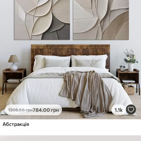
784
.00
грн
1.1k
1306
.66
грн
Абстракція