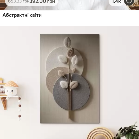
392
.00
грн
1.4k
653
.33
грн
Абстрактні квіти