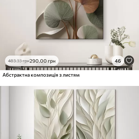
290
.00
грн
46
483
.33
грн
Абстрактна композиція з листям