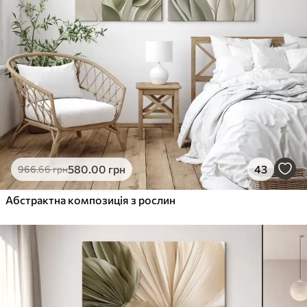
580
.00
грн
43
966
.66
грн
Абстрактна композиція з рослин