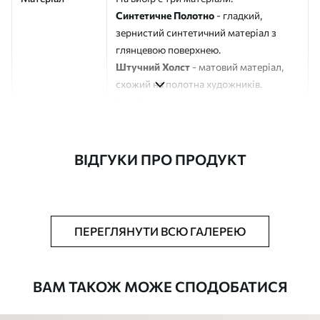
Синтетичне Полотно
- гладкий,
зернистий синтетичний матеріал з
глянцевою поверхнею.
Штучний Холст
- матовий матеріал,
схожий на полотна художників.
Еко-Холст
- високоякісне полотно зі
100% бавовни.
Автор
ART-HOLST
ВІДГУКИ ПРО ПРОДУКТ
Номер артикулу
s48792
Додатково
Можна додати лакове покриття.
ПЕРЕГЛЯНУТИ ВСЮ ГАЛЕРЕЮ
Доступні матеріали
ВАМ ТАКОЖ МОЖЕ СПОДОБАТИСЯ
Стандарт
Від
290
.00
грн