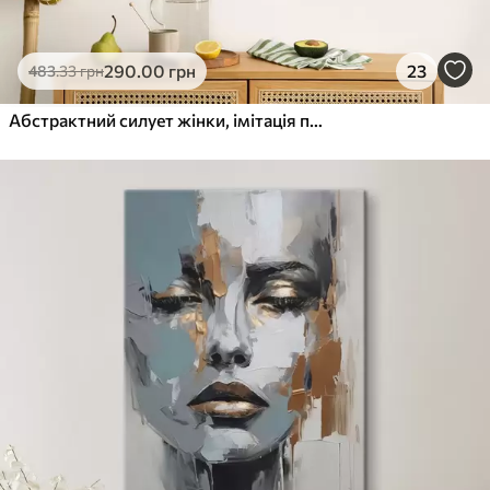
290
.00
грн
23
483
.33
грн
Абстрактний силует жінки, імітація потертостей і мазків