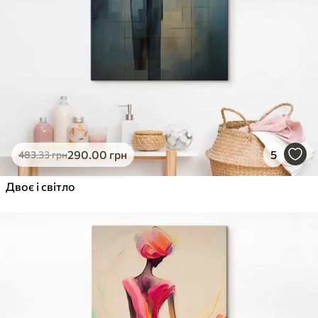
290
.00
грн
5
483
.33
грн
Двоє і світло