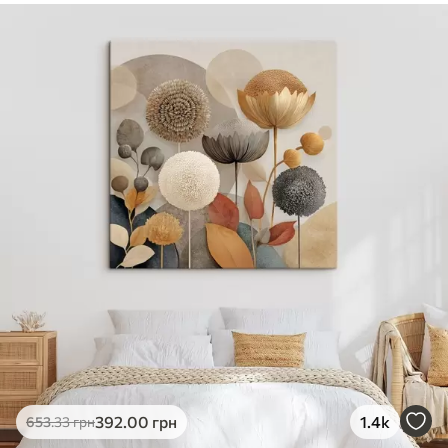
392
.00
грн
1.4k
653
.33
грн