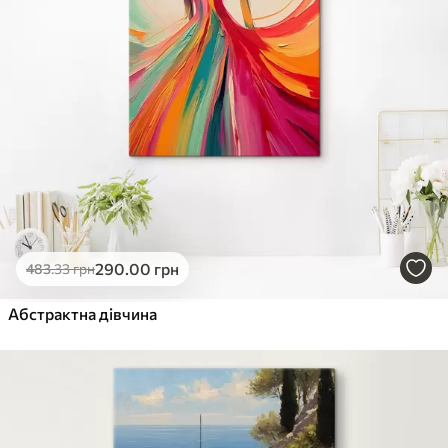
290
.00
грн
483
.33
грн
Абстрактна дівчина