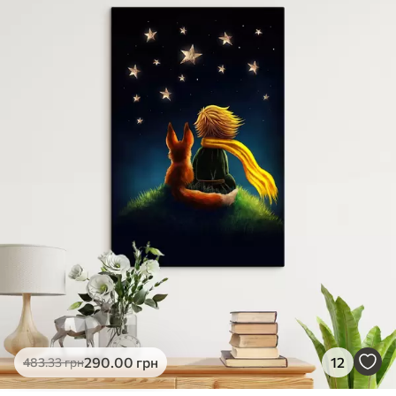
✓
Яскраві, насичені кольори
✓
Стійкість до вицвітання
✓
Безпечне чорнило без запаху
✗
Поверхня з текстурою полотна
✗
Екологічний матеріал
Преміум
Від
363
.00
грн
✓
Яскраві, насичені кольори
✓
Стійкість до вицвітання
✓
Безпечне чорнило без запаху
✓
Поверхня з текстурою полотна
✗
Екологічний матеріал
Еко-Преміум
290
.00
грн
12
483
.33
грн
Від
455
.00
грн