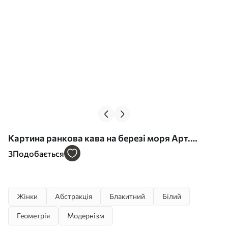
Картина ранкова кава на березі моря Арт.
s48792
3
Подобається
Жінки
Абстракція
Блакитний
Білий
Геометрія
Модернізм