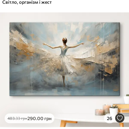
✓
Світло, організм і жест
Яскраві, насичені кольори
✓
Стійкість до вицвітання
✓
Безпечне чорнило без запаху
✓
Поверхня з текстурою полотна
✓
Екологічний матеріал
290
.00
грн
26
483
.33
грн