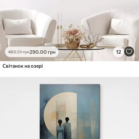
290
.00
грн
12
483
.33
грн
Світанок на озері