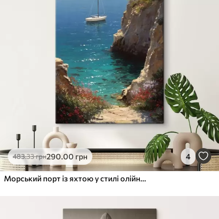
290
.00
грн
4
483
.33
грн
Морський порт із яхтою у стилі олійного живопису