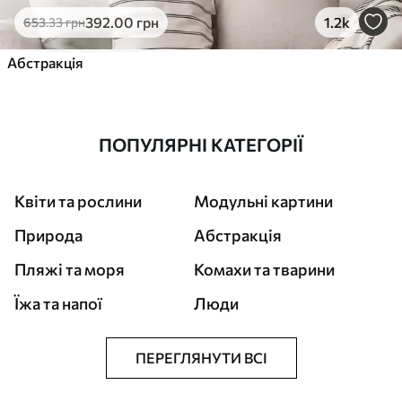
392
.00
грн
1.2k
653
.33
грн
Абстракція
ПОПУЛЯРНІ КАТЕГОРІЇ
Квіти та рослини
Модульні картини
Природа
Абстракція
Пляжі та моря
Комахи та тварини
Їжа та напої
Люди
ПЕРЕГЛЯНУТИ ВСІ