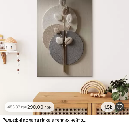
290
.00
грн
1.5k
483
.33
грн
Рельєфні кола та гілка в теплих нейтральних тонах