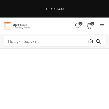
ЗНИЖКИ 40%
0
0