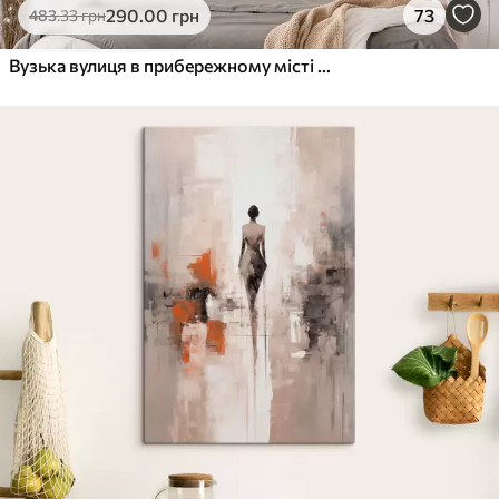
290
.00
грн
73
483
.33
грн
Вузька вулиця в прибережному місті з білими будинками, червоними черепичними дахами та яскравими рожевими квітами