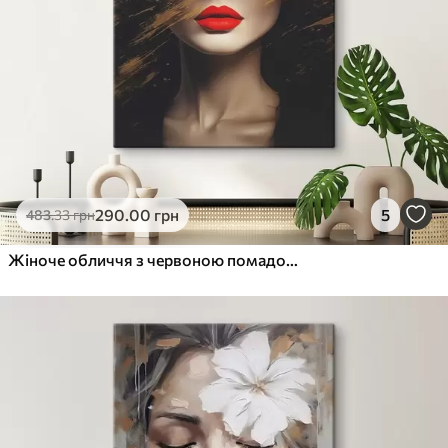
290
.00
грн
5
483
.33
грн
Жіноче обличчя з червоною помадою під крислатим капелюхом