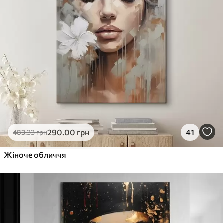
290
.00
грн
41
483
.33
грн
Жіноче обличчя