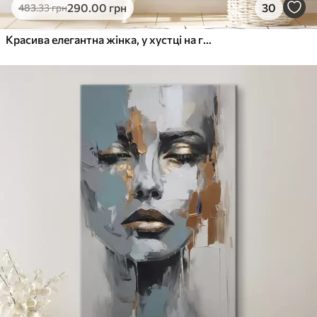
290
.00
грн
30
483
.33
грн
Красива елегантна жінка, у хустці на голові