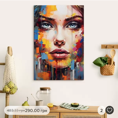
290
.00
грн
2
483
.33
грн