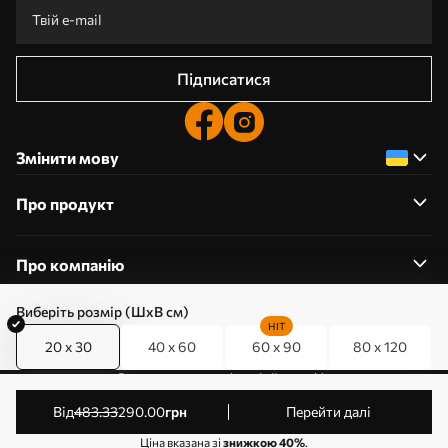
Підписатися
Змінити мову
Про продукт
Про компанію
Виберіть розмір (ШхВ см)
HIT
20 x 30
40 x 60
60 x 90
80 x 120
0800357223
Редагування дозволів на файли cookie
© 2011-2026 Art-holst. Усі права захищені. Власник:
від
483
.33
290
.00
грн
Перейти далі
ТОВ “КЛЄВЄР”. Код ЄДРПОУ: 31780602.
Ціна вказана зі
знижкою 40%
.