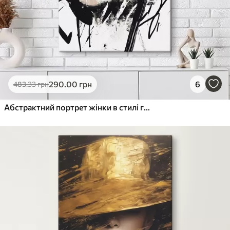
290
.00
грн
6
483
.33
грн
Абстрактний портрет жінки в стилі графіті