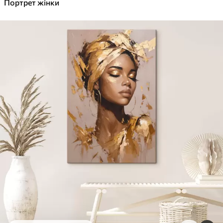
✓
Портрет жінки
Яскраві, насичені кольори
✓
Стійкість до вицвітання
✓
Безпечне чорнило без запаху
✓
Поверхня з текстурою полотна
✓
Екологічний матеріал