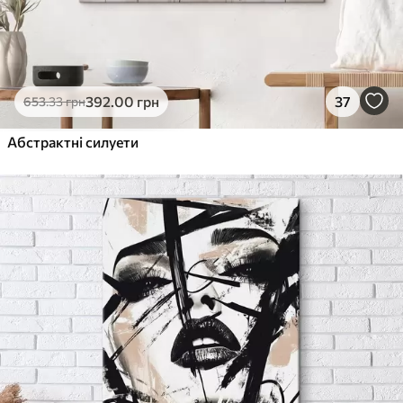
392
.00
грн
37
653
.33
грн
Абстрактні силуети