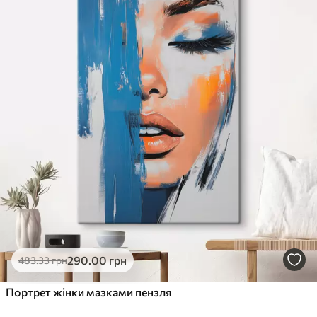
290
.00
грн
483
.33
грн
Портрет жінки мазками пензля