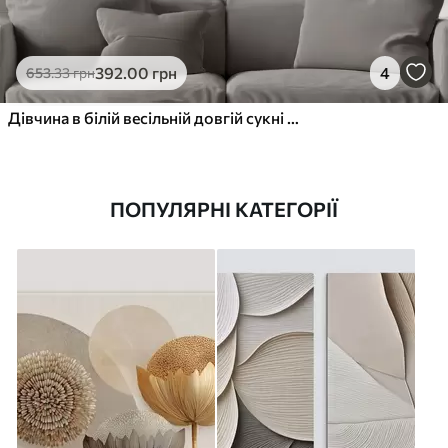
392
.00
грн
4
653
.33
грн
Дівчина в білій весільній довгій сукні стоїть біля вікна серед вогню, малюючи ручною роботою
ПОПУЛЯРНІ КАТЕГОРІЇ