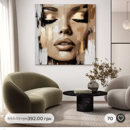
✓
Яскраві, насичені кольори
✓
Стійкість до вицвітання
✓
Безпечне чорнило без запаху
✗
Поверхня з текстурою полотна
✗
Екологічний матеріал
Преміум
Від
363
.00
грн
✓
Яскраві, насичені кольори
✓
Стійкість до вицвітання
✓
Безпечне чорнило без запаху
✓
Поверхня з текстурою полотна
✗
Екологічний матеріал
Еко-Преміум
392
.00
грн
70
653
.33
грн
Від
455
.00
грн