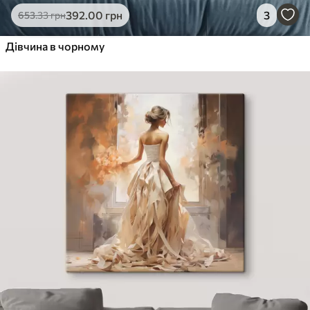
392
.00
грн
3
653
.33
грн
Дівчина в чорному