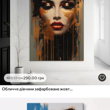
290
.00
грн
483
.33
грн
Обличчя дівчини зафарбоване жовтою фарбою