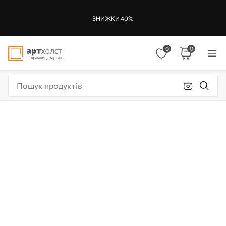
ЗНИЖКИ 40%
0
0