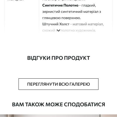
Синтетичне Полотно
- гладкий,
зернистий синтетичний матеріал з
глянцевою поверхнею.
Штучний Холст
- матовий матеріал,
схожий на полотна художників.
Еко-Холст
- високоякісне полотно зі
100% бавовни.
Автор
ART-HOLST
ВІДГУКИ ПРО ПРОДУКТ
Номер артикулу
s46220
Додатково
Можна додати лакове покриття.
ПЕРЕГЛЯНУТИ ВСЮ ГАЛЕРЕЮ
Доступні матеріали
ВАМ ТАКОЖ МОЖЕ СПОДОБАТИСЯ
Стандарт
Від
290
.00
грн