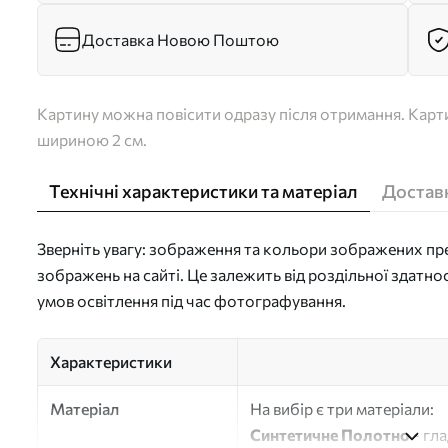
Доставка Новою Поштою
Картину можна повісити одразу після отримання. Карти
шириною 2 см.
Технічні характеристики та матеріал
Доставк
Зверніть увагу: зображення та кольори зображених пре
зображень на сайті. Це залежить від роздільної здатно
умов освітлення під час фотографування.
Характеристики
Матеріал
На вибір є три матеріали:
Синтетичне Полотно
- гл