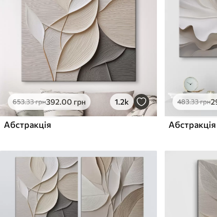
Поверхня з текстурою
Поверхня з текстуро
✗
✓
полотна
полотна
✗
✗
Екологічний матеріал
Екологічний матеріа
392
.00
грн
1.2k
2
653
.33
грн
483
.33
грн
Абстракція
Абстракція