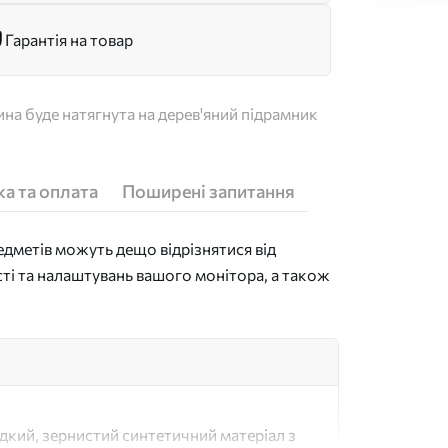
Гарантія на товар
на буде натягнута на дерев'яний підрамник
а та оплата
Поширені запитання
дметів можуть дещо відрізнятися від
сті та налаштувань вашого монітора, а також
адкий, зернистий синтетичний матеріал з