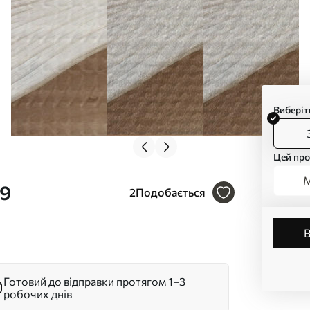
Виберіт
Цей про
М
89
2
Подобається
Готовий до відправки протягом 1–3
робочих днів