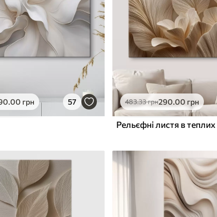
ю
Поверхня з текстурою
✓
полотна
✓
л
Екологічний матеріал
90
.00
грн
57
290
.00
грн
483
.33
грн