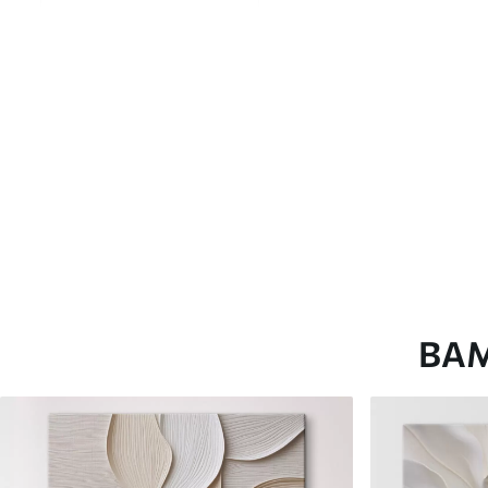
глянцевою поверхнею.
Штучний Холст
- матовий
Еко-Холст
- високоякісне
Автор
ART-HOLST
Номер артикулу
s48689
Додатково
Можна додати лакове пок
Доступні матеріали
ВА
Стандарт
Преміум
Від
392
.00
грн
Від
490
.00
грн
✓
✓
Яскраві, насичені кольори
Яскраві, насичені ко
✓
✓
Стійкість до вицвітання
Стійкість до вицвіта
✓
✓
Безпечне чорнило без запаху
Безпечне чорнило бе