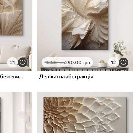
21
290
.00
грн
12
483
.33
грн
Рельєфні листя в теплих бежевих тонах
Делікатна абстракція