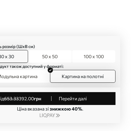
ь розмір (ШхВ см)
30 x 30
50 x 50
100 x 100
дукт також доступний у форматі:
одульна картина
Картина на полотні
від
653
.33
392
.00
грн
Перейти далі
Ціна вказана зі
знижкою 40%
.