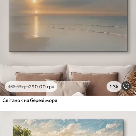
290
.00
грн
1.3k
483
.33
грн
Світанок на березі моря