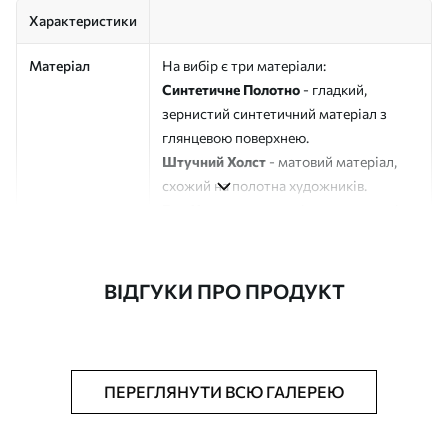
Характеристики
Матеріал
На вибір є три матеріали:
Синтетичне Полотно
- гладкий,
зернистий синтетичний матеріал з
глянцевою поверхнею.
Штучний Холст
- матовий матеріал,
схожий на полотна художників.
Еко-Холст
- високоякісне полотно зі
100% бавовни.
Автор
ART-HOLST
ВІДГУКИ ПРО ПРОДУКТ
Номер артикулу
s48156
Додатково
Можна додати лакове покриття.
ПЕРЕГЛЯНУТИ ВСЮ ГАЛЕРЕЮ
Доступні матеріали