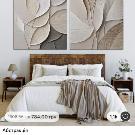
784
.00
грн
1.1k
1306
.66
грн
Абстракція