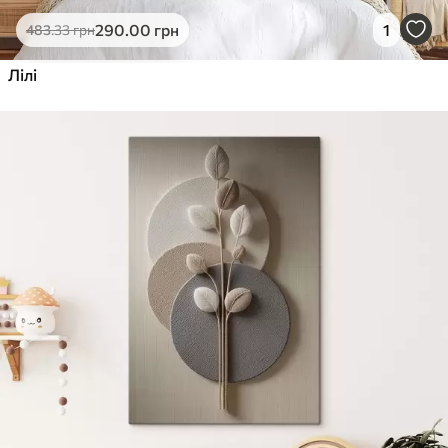
Еко-Преміум
290
.00
грн
1
483
.33
грн
Від
455
.00
грн
✓
Лілі
Яскраві, насичені кольори
✓
Стійкість до вицвітання
✓
Безпечне чорнило без запаху
✓
Поверхня з текстурою полотна
✓
Екологічний матеріал