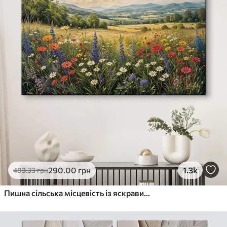
290
.00
грн
1.3k
483
.33
грн
Пишна сільська місцевість із яскравим лугом диких квітів, наповненим різнокольоровими квітами під хмарним небом