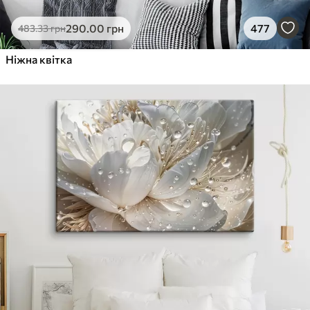
290
.00
грн
477
483
.33
грн
Ніжна квітка