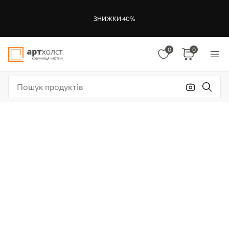
ЗНИЖКИ 40%
0
0