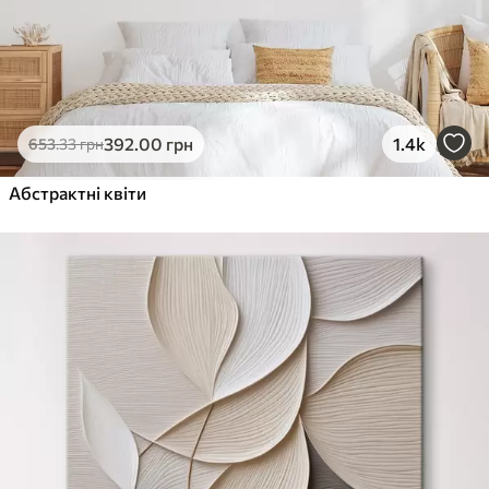
392
.00
грн
1.4k
653
.33
грн
Абстрактні квіти