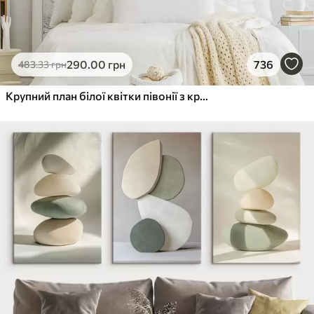
290
.00
грн
736
483
.33
грн
Крупний план білої квітки півонії з крапельками води на пелюстках на розмитому фоні