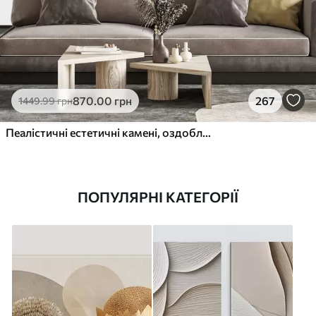
870
.00
грн
267
1449
.99
грн
Пеалістичні естетичні камені, оздоблення будинку, природне освітлення
ПОПУЛЯРНІ КАТЕГОРІЇ