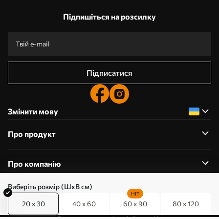
Підпишіться на розсилку
Підписатися
Змінити мову
Про продукт
Про компанію
Виберіть розмір (ШхВ см)
HIT
20 x 30
40 x 60
60 x 90
80 x 120
0800357223
Редагування дозволів на файли cookie