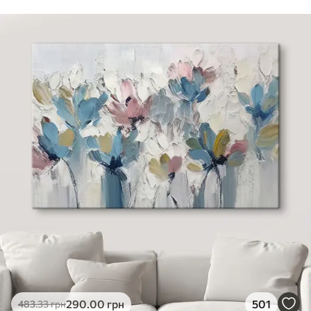
290
.00
грн
501
483
.33
грн