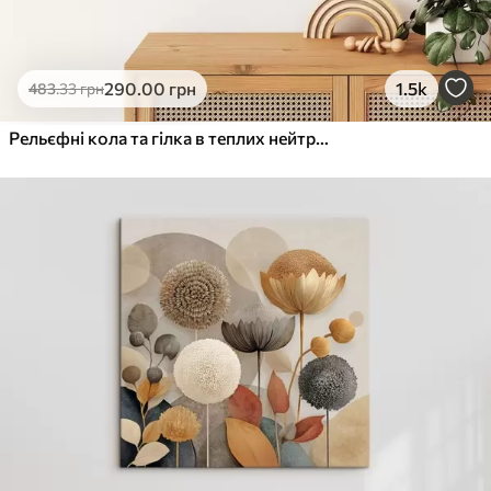
290
.00
грн
1.5k
483
.33
грн
Рельєфні кола та гілка в теплих нейтральних тонах