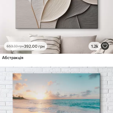
392
.00
грн
1.2k
653
.33
грн
Абстракція