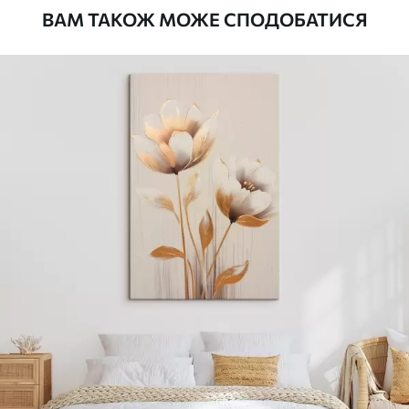
ВАМ ТАКОЖ МОЖЕ СПОДОБАТИСЯ
Стандарт
Від
290
.00
грн
✓
Яскраві, насичені кольори
✓
Стійкість до вицвітання
✓
Безпечне чорнило без запаху
✗
Поверхня з текстурою полотна
✗
Екологічний матеріал
Преміум
Від
363
.00
грн
✓
Яскраві, насичені кольори
✓
Стійкість до вицвітання
✓
Безпечне чорнило без запаху
✓
Поверхня з текстурою полотна
✗
Екологічний матеріал