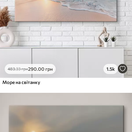
290
.00
грн
1.5k
483
.33
грн
Море на світанку