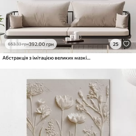
392
.00
грн
25
653
.33
грн
Абстракція з імітацією великих мазків пензля