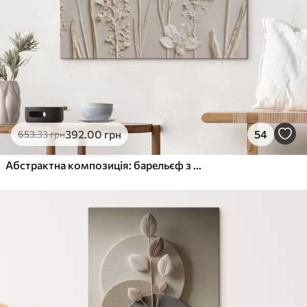
392
.00
грн
54
653
.33
грн
Абстрактна композиція: барельєф з квітами на світлому тлі