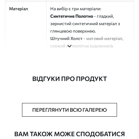
Матеріал
На вибір є три матеріали:
Синтетичне Полотно
- гладкий,
зернистий синтетичний матеріал з
глянцевою поверхнею.
Штучний Холст
- матовий матеріал,
схожий на полотна художників.
Еко-Холст
- високоякісне полотно зі
100% бавовни.
Автор
ART-HOLST
ВІДГУКИ ПРО ПРОДУКТ
Номер артикулу
s48127
Додатково
Можна додати лакове покриття.
ПЕРЕГЛЯНУТИ ВСЮ ГАЛЕРЕЮ
Доступні матеріали
ВАМ ТАКОЖ МОЖЕ СПОДОБАТИСЯ