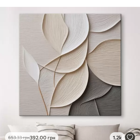
Стандарт
Від
290
.00
грн
✓
Яскраві, насичені кольори
✓
Стійкість до вицвітання
✓
Безпечне чорнило без запаху
✗
Поверхня з текстурою полотна
✗
Екологічний матеріал
Преміум
Від
363
.00
грн
✓
Яскраві, насичені кольори
✓
Стійкість до вицвітання
✓
Безпечне чорнило без запаху
✓
Поверхня з текстурою полотна
✗
Екологічний матеріал
Еко-Преміум
392
.00
грн
1.2k
653
.33
грн