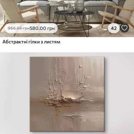
580
.00
грн
42
966
.66
грн
Абстрактні гілки з листям