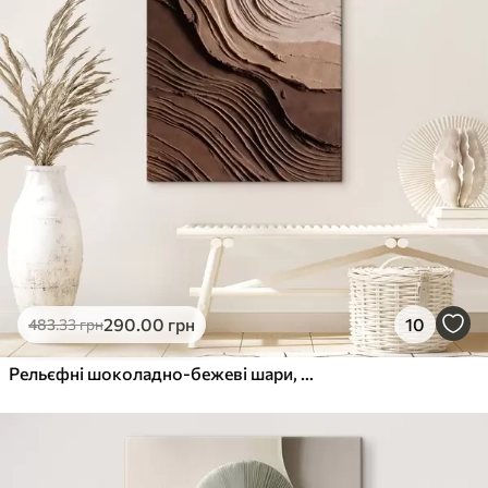
290
.00
грн
10
483
.33
грн
Рельєфні шоколадно-бежеві шари, фактурна паста