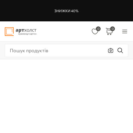
ЗНИЖКИ 40%
0
0