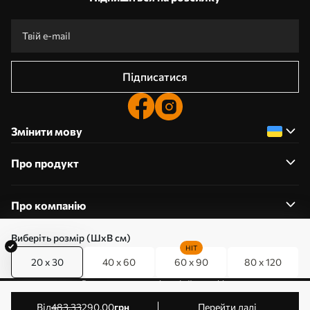
Підписатися
Змінити мову
Про продукт
Про компанію
Виберіть розмір (ШхВ см)
HIT
20 x 30
40 x 60
60 x 90
80 x 120
0800357223
Редагування дозволів на файли cookie
© 2011-2026 Art-holst. Усі права захищені. Власник:
від
483
.33
290
.00
грн
Перейти далі