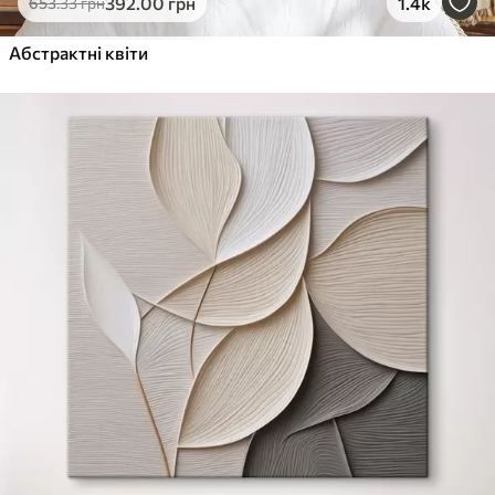
392
.00
грн
1.4k
653
.33
грн
Абстрактні квіти