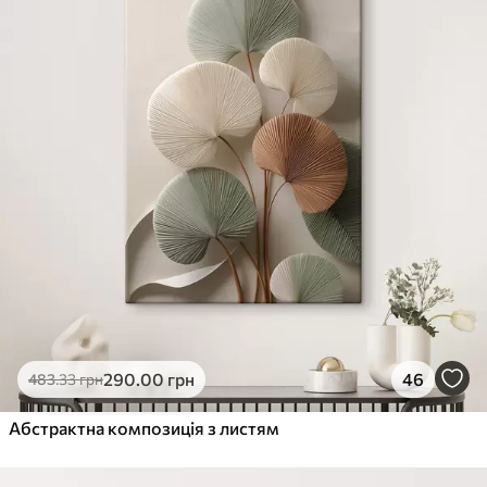
290
.00
грн
46
483
.33
грн
Абстрактна композиція з листям