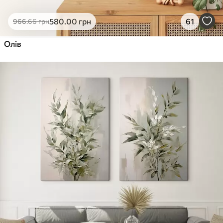
580
.00
грн
61
966
.66
грн
Олів