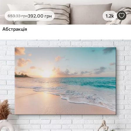
392
.00
грн
1.2k
653
.33
грн
Абстракція