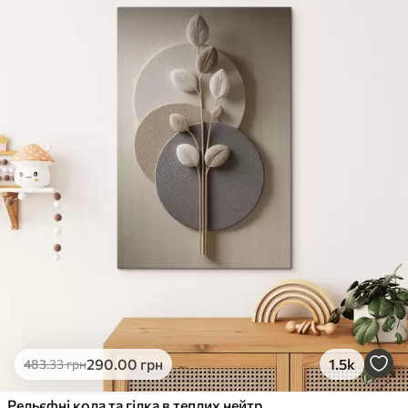
290
.00
грн
1.5k
483
.33
грн
Рельєфні кола та гілка в теплих нейтральних тонах