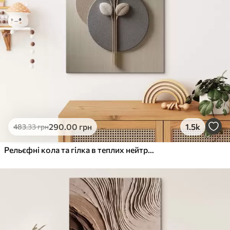
290
.00
грн
1.5k
483
.33
грн
Рельєфні кола та гілка в теплих нейтральних тонах