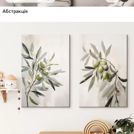
Від
455
.00
грн
✓
Абстракція
Яскраві, насичені кольори
✓
Стійкість до вицвітання
✓
Безпечне чорнило без запаху
✓
Поверхня з текстурою полотна
✓
Екологічний матеріал