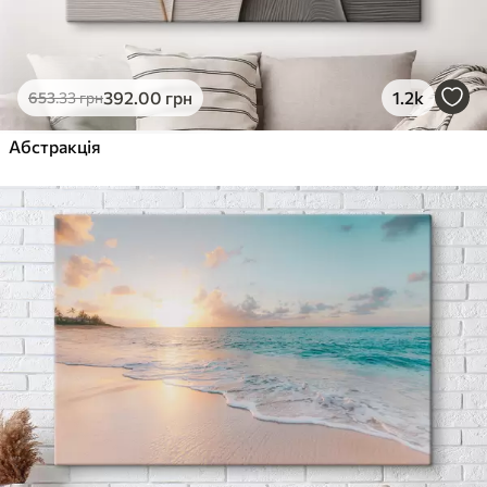
392
.00
грн
1.2k
653
.33
грн
Абстракція