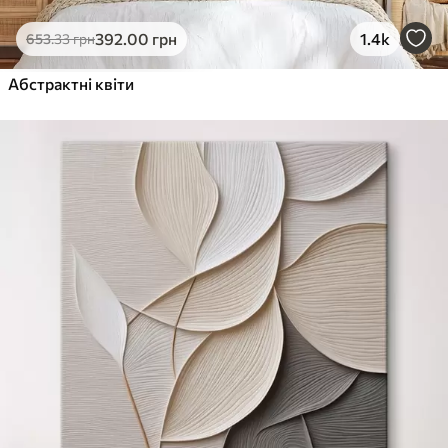
392
.00
грн
1.4k
653
.33
грн
Абстрактні квіти