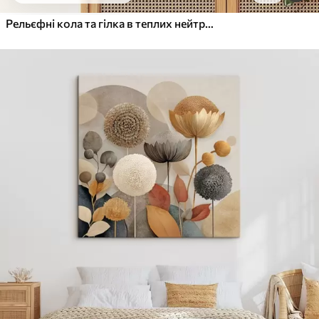
Рельєфні кола та гілка в теплих нейтральних тонах