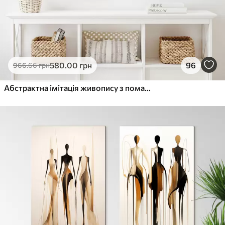
580
.00
грн
96
966
.66
грн
Абстрактна імітація живопису з помаранчевими та сірими колами, листям і гілками, сучасний стиль, ефект акварелі