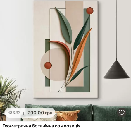
290
.00
грн
483
.33
грн
Геометрична ботанічна композиція