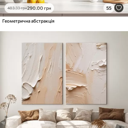
Еко-Преміум
290
.00
грн
55
483
.33
грн
Від
455
.00
грн
✓
Геометрична абстракція
Яскраві, насичені кольори
✓
Стійкість до вицвітання
✓
Безпечне чорнило без запаху
✓
Поверхня з текстурою полотна
✓
Екологічний матеріал