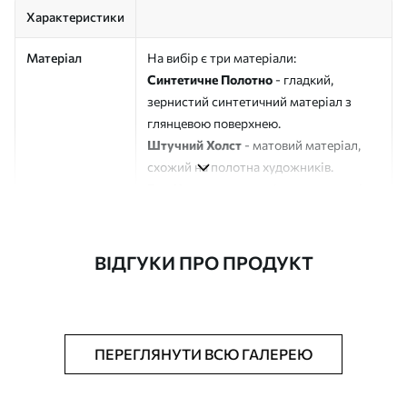
Характеристики
Матеріал
На вибір є три матеріали:
Синтетичне Полотно
- гладкий,
зернистий синтетичний матеріал з
глянцевою поверхнею.
Штучний Холст
- матовий матеріал,
схожий на полотна художників.
Еко-Холст
- високоякісне полотно зі
100% бавовни.
Автор
ART-HOLST
ВІДГУКИ ПРО ПРОДУКТ
Номер артикулу
s47501
Додатково
Можна додати лакове покриття.
ПЕРЕГЛЯНУТИ ВСЮ ГАЛЕРЕЮ
Доступні матеріали