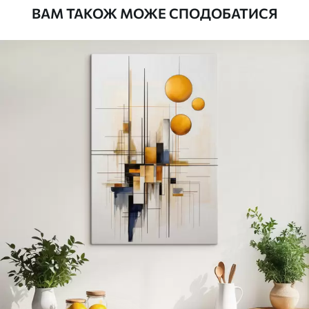
ВАМ ТАКОЖ МОЖЕ СПОДОБАТИСЯ
Стандарт
Від
290
.00
грн
✓
Яскраві, насичені кольори
✓
Стійкість до вицвітання
✓
Безпечне чорнило без запаху
✗
Поверхня з текстурою полотна
✗
Екологічний матеріал
Преміум
Від
363
.00
грн
✓
Яскраві, насичені кольори
✓
Стійкість до вицвітання
✓
Безпечне чорнило без запаху
✓
Поверхня з текстурою полотна
✗
Екологічний матеріал