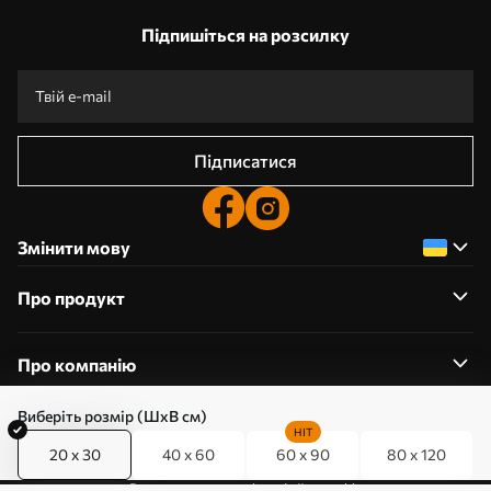
Підпишіться на розсилку
Підписатися
Змінити мову
Про продукт
Про компанію
Виберіть розмір (ШхВ см)
HIT
20 x 30
40 x 60
60 x 90
80 x 120
0800357223
Редагування дозволів на файли cookie