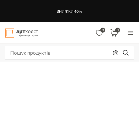
ЗНИЖКИ 40%
0
0