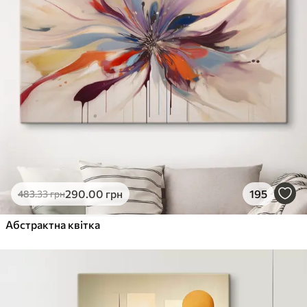
290
.00
грн
195
483
.33
грн
Абстрактна квітка