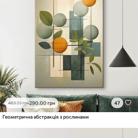
290
.00
грн
47
483
.33
грн
Геометрична абстракція з рослинами