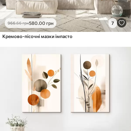
580
.00
грн
7
966
.66
грн
Кремово-пісочні мазки імпасто