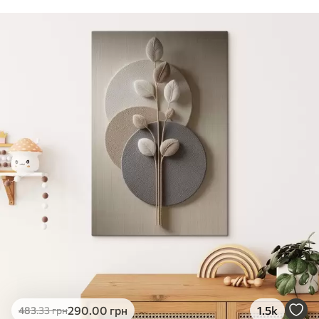
290
.00
грн
1.5k
483
.33
грн