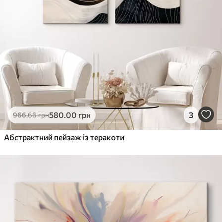
580
.00
грн
3
966
.66
грн
Абстрактний пейзаж із теракоти