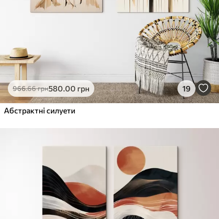
580
.00
грн
19
966
.66
грн
Абстрактні силуети