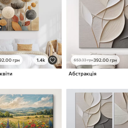
ю
Поверхня з текстурою
✓
полотна
✓
л
Екологічний матеріал
92
.00
грн
1.4k
392
.00
грн
653
.33
грн
квіти
Абстракція