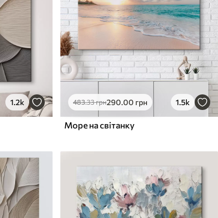
1.2k
290
.00
грн
1.5k
483
.33
грн
Море на світанку