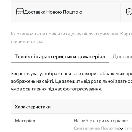
Доставка Новою Поштою
Картину можна повісити одразу після отримання. Карти
шириною 2 см.
Технічні характеристики та матеріал
Доставк
Зверніть увагу: зображення та кольори зображених пре
зображень на сайті. Це залежить від роздільної здатно
умов освітлення під час фотографування.
Характеристики
Матеріал
На вибір є три матеріали:
Синтетичне Полотно
- гл