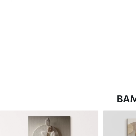
глянцевою поверхнею.
Штучний Холст
- матовий
Еко-Холст
- високоякісне
Автор
ART-HOLST
Номер артикулу
s46923
Додатково
Можна додати лакове пок
Доступні матеріали
ВА
Стандарт
Преміум
Від
392
.00
грн
Від
490
.00
грн
✓
✓
Яскраві, насичені кольори
Яскраві, насичені ко
✓
✓
Стійкість до вицвітання
Стійкість до вицвіта
✓
✓
Безпечне чорнило без запаху
Безпечне чорнило бе