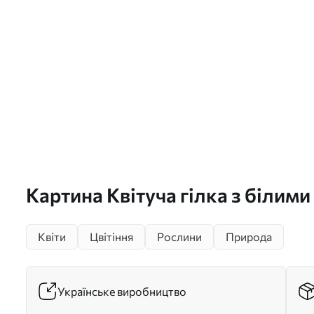
Картина Квітуча гілка з білими
бежевому тлі в стилі класичної
Квіти
Цвітіння
Рослини
Природа
Арт. s46923
Українське виробництво