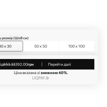
ь розмір (ШхВ см)
30 x 30
50 x 50
100 x 100
від
653
.33
392
.00
грн
Перейти далі
Ціна вказана зі
знижкою 40%
.