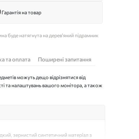
Гарантія на товар
на буде натягнута на дерев'яний підрамник
а та оплата
Поширені запитання
дметів можуть дещо відрізнятися від
сті та налаштувань вашого монітора, а також
адкий, зернистий синтетичний матеріал з