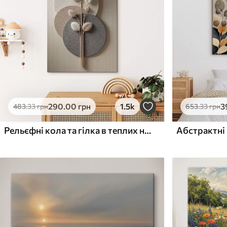
Поверхня з текстурою
Поверхня з текстуро
✗
✓
полотна
полотна
✗
✗
Екологічний матеріал
Екологічний матеріа
290
.00
грн
1.5k
3
483
.33
грн
653
.33
грн
Рельєфні кола та гілка в теплих нейтральних тонах
Абстрактні 