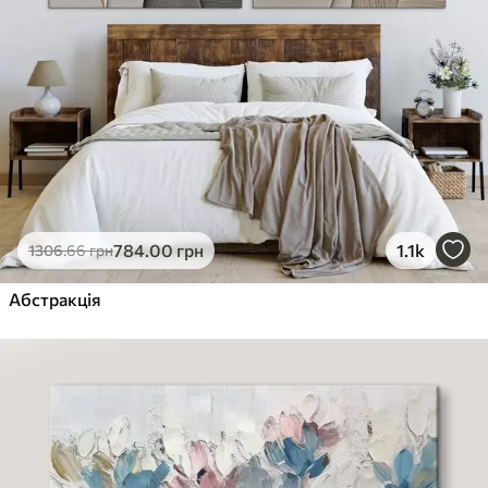
784
.00
грн
1.1k
1306
.66
грн
Абстракція