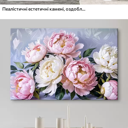
Пеалістичні естетичні камені, оздоблення будинку, природне освітлення