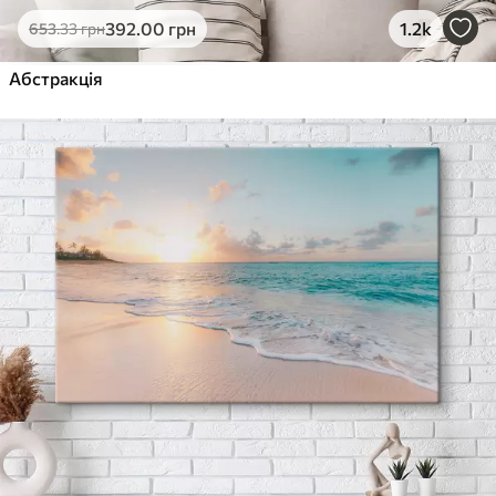
392
.00
грн
1.2k
653
.33
грн
Абстракція