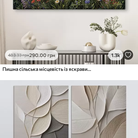
290
.00
грн
1.3k
483
.33
грн
Пишна сільська місцевість із яскравим лугом диких квітів, наповненим різнокольоровими квітами під хмарним небом