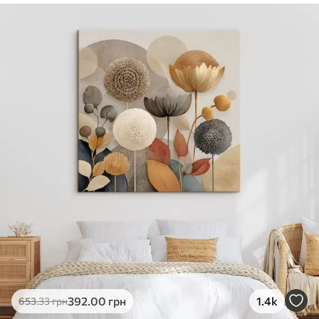
✓
Безпечне чорнило без запаху
✓
Поверхня з текстурою полотна
✓
Екологічний матеріал
392
.00
грн
1.4k
653
.33
грн