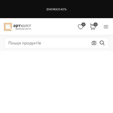
ЗНИЖКИ 40%
0
0