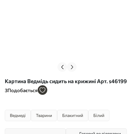
Картина Ведмідь сидить на крижині Арт. s46199
3
Подобається
Ведмеді
Тварини
Блакитний
Білий
Готовий до відправки