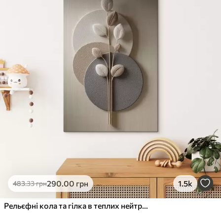
✓
Стійкість до вицвітання
✓
Безпечне чорнило без запаху
✗
Поверхня з текстурою полотна
✗
Екологічний матеріал
Преміум
Від
363
.00
грн
✓
Яскраві, насичені кольори
✓
Стійкість до вицвітання
✓
Безпечне чорнило без запаху
✓
Поверхня з текстурою полотна
✗
Екологічний матеріал
Еко-Преміум
290
.00
грн
1.5k
483
.33
грн
Від
455
.00
грн
✓
Яскраві, насичені кольори
Рельєфні кола та гілка в теплих нейтральних тонах
✓
Стійкість до вицвітання