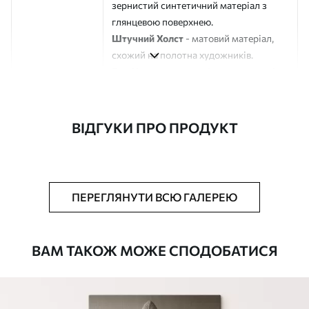
зернистий синтетичний матеріал з
глянцевою поверхнею.
Штучний Холст
- матовий матеріал,
схожий на полотна художників.
Еко-Холст
- високоякісне полотно зі
100% бавовни.
Автор
ART-HOLST
ВІДГУКИ ПРО ПРОДУКТ
Номер артикулу
s46199
Додатково
Можна додати лакове покриття.
ПЕРЕГЛЯНУТИ ВСЮ ГАЛЕРЕЮ
Доступні матеріали
ВАМ ТАКОЖ МОЖЕ СПОДОБАТИСЯ
Стандарт
Від
290
.00
грн
✓
Яскраві, насичені кольори