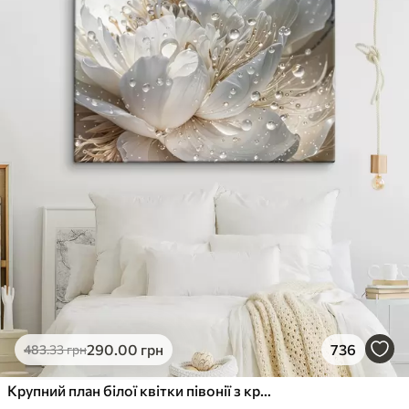
290
.00
грн
736
483
.33
грн
Крупний план білої квітки півонії з крапельками води на пелюстках на розмитому фоні