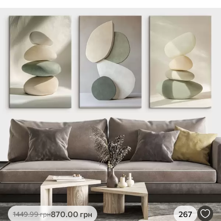
870
.00
грн
267
1449
.99
грн