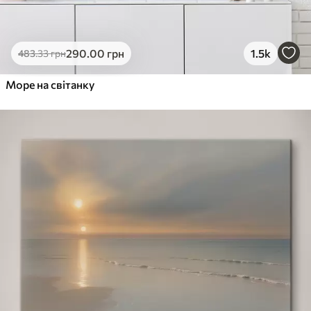
290
.00
грн
1.5k
483
.33
грн
Море на світанку