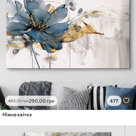
290
.00
грн
477
483
.33
грн
Ніжна квітка