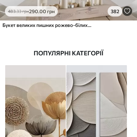
290
.00
грн
382
483
.33
грн
Букет великих пишних рожево-білих квітів півонії із зеленим листям на м’якому розмитому фоні
ПОПУЛЯРНІ КАТЕГОРІЇ