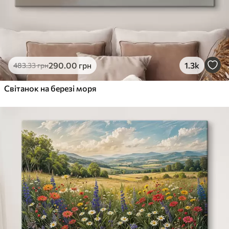
290
.00
грн
1.3k
483
.33
грн
Світанок на березі моря