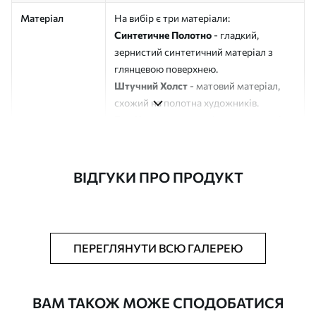
Матеріал
На вибір є три матеріали:
Синтетичне Полотно
- гладкий,
зернистий синтетичний матеріал з
глянцевою поверхнею.
Штучний Холст
- матовий матеріал,
схожий на полотна художників.
Еко-Холст
- високоякісне полотно зі
100% бавовни.
Автор
ART-HOLST
ВІДГУКИ ПРО ПРОДУКТ
Номер артикулу
s45788
Додатково
Можна додати лакове покриття.
ПЕРЕГЛЯНУТИ ВСЮ ГАЛЕРЕЮ
Доступні матеріали
ВАМ ТАКОЖ МОЖЕ СПОДОБАТИСЯ