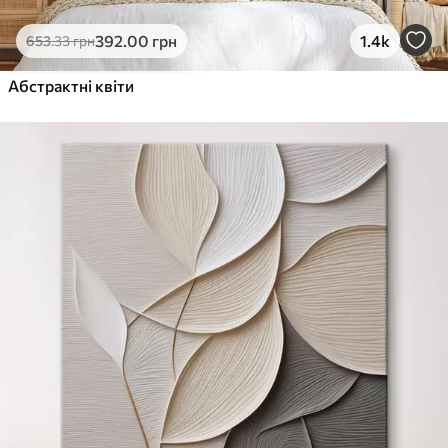
392
.00
грн
1.4k
653
.33
грн
Абстрактні квіти