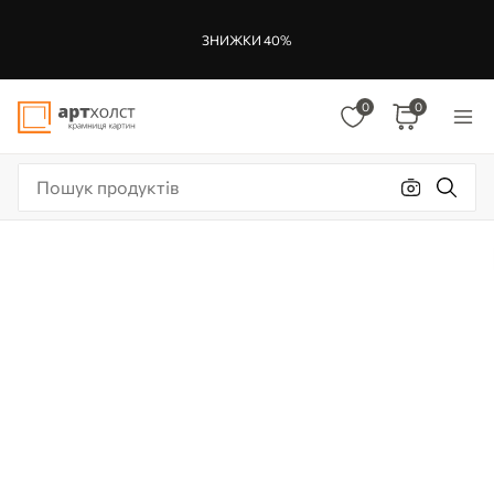
ЗНИЖКИ 40%
0
0