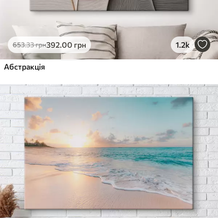
392
.00
грн
1.2k
653
.33
грн
Абстракція