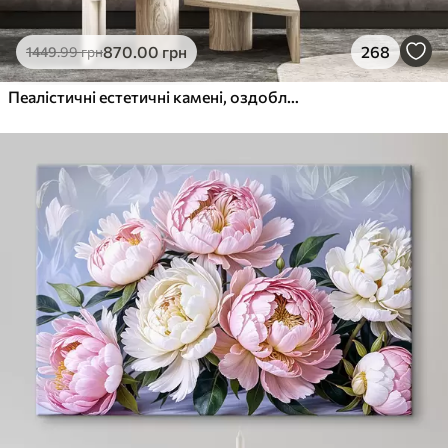
870
.00
грн
268
1449
.99
грн
Пеалістичні естетичні камені, оздоблення будинку, природне освітлення