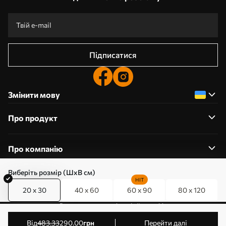
Підписатися
Змінити мову
Про продукт
Про компанію
Виберіть розмір (ШхВ см)
HIT
20 x 30
40 x 60
60 x 90
80 x 120
0800357223
Редагування дозволів на файли cookie
© 2011-2026 Art-holst. Усі права захищені. Власник:
від
483
.33
290
.00
грн
Перейти далі