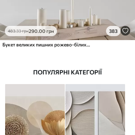
290
.00
грн
383
483
.33
грн
Букет великих пишних рожево-білих квітів півонії із зеленим листям на м’якому розмитому фоні
ПОПУЛЯРНІ КАТЕГОРІЇ