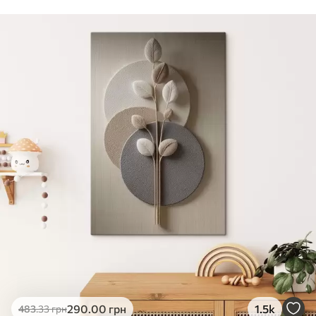
Стандарт
Від
290
.00
грн
✓
Яскраві, насичені кольори
✓
Стійкість до вицвітання
✓
Безпечне чорнило без запаху
✗
Поверхня з текстурою полотна
✗
Екологічний матеріал
Преміум
Від
363
.00
грн
✓
Яскраві, насичені кольори
✓
Стійкість до вицвітання
✓
Безпечне чорнило без запаху
✓
Поверхня з текстурою полотна
✗
Екологічний матеріал
Еко-Преміум
290
.00
грн
1.5k
483
.33
грн