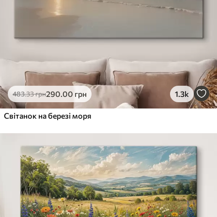
290
.00
грн
1.3k
483
.33
грн
Світанок на березі моря