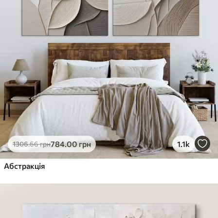
784
.00
грн
1.1k
1306
.66
грн
Абстракція