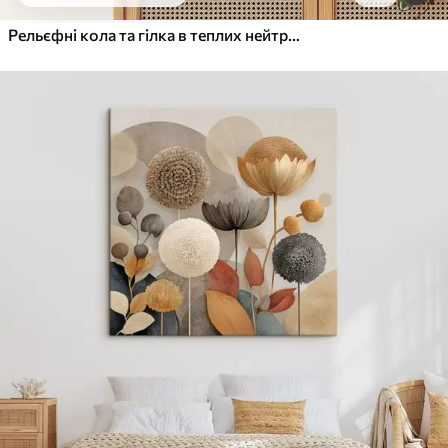
Від
455
.00
грн
✓
Яскраві, насичені кольори
Рельєфні кола та гілка в теплих нейтральних тонах
✓
Стійкість до вицвітання
✓
Безпечне чорнило без запаху
✓
Поверхня з текстурою полотна
✓
Екологічний матеріал