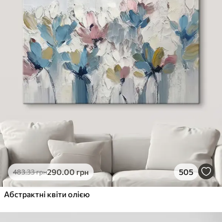
290
.00
грн
505
483
.33
грн
Абстрактні квіти олією