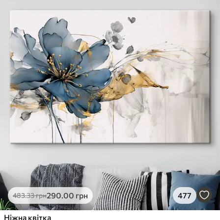
290
.00
грн
477
483
.33
грн
Ніжна квітка