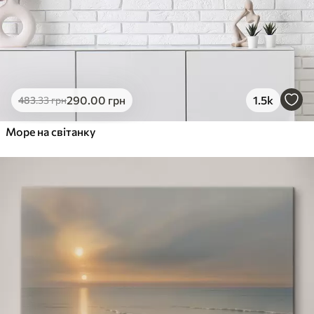
290
.00
грн
1.5k
483
.33
грн
Море на світанку