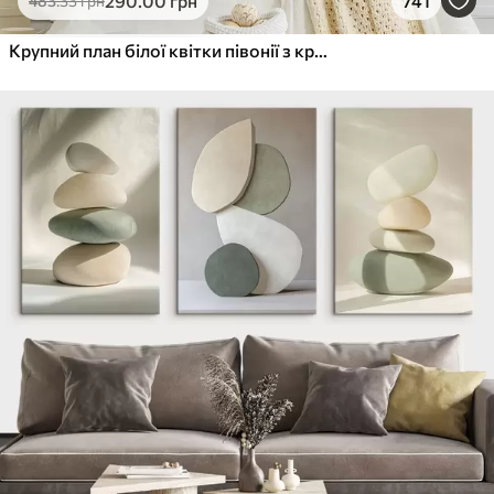
290
.00
грн
741
483
.33
грн
Крупний план білої квітки півонії з крапельками води на пелюстках на розмитому фоні