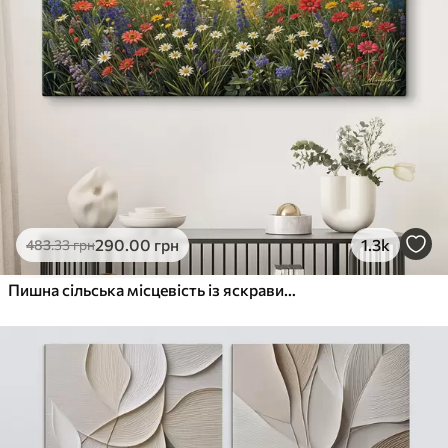
290
.00
грн
1.3k
483
.33
грн
Пишна сільська місцевість із яскравим лугом диких квітів, наповненим різнокольоровими квітами під хмарним небом