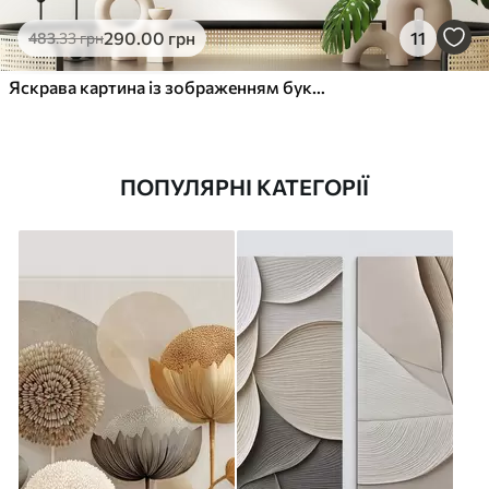
290
.00
грн
11
483
.33
грн
Яскрава картина із зображенням букета різнокольорових квітів, включаючи червоні троянди, жовті нарциси та білі ромашки
ПОПУЛЯРНІ КАТЕГОРІЇ