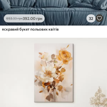
392
.00
грн
32
653
.33
грн
яскравий букет польових квітів