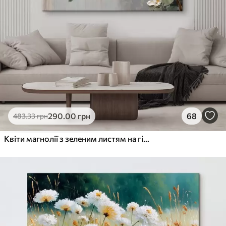
290
.00
грн
68
483
.33
грн
Квіти магнолії з зеленим листям на гілці, фактурний стиль імпасто, м'яка кольорова палітра