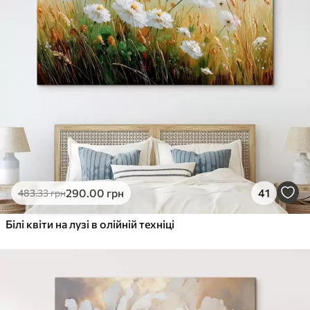
290
.00
грн
41
483
.33
грн
Білі квіти на лузі в олійній техніці