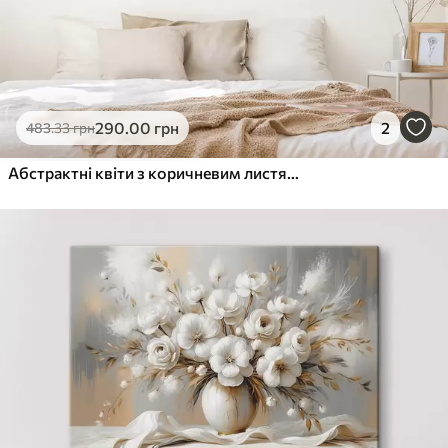
290
.00
грн
2
483
.33
грн
Абстрактні квіти з коричневим листям, у живописному стилі з мазками пензля