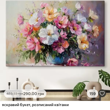
290
.00
грн
159
483
.33
грн
яскравий букет, розписаний квітами