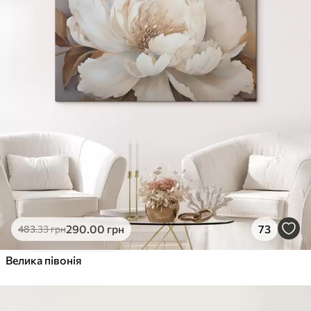
290
.00
грн
73
483
.33
грн
Велика півонія