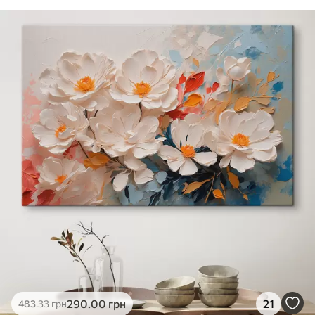
290
.00
грн
21
483
.33
грн