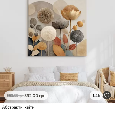
✓
Стійкість до вицвітання
✓
Безпечне чорнило без запаху
✗
Поверхня з текстурою полотна
✗
Екологічний матеріал
Преміум
Від
363
.00
грн
✓
Яскраві, насичені кольори
✓
Стійкість до вицвітання
✓
Безпечне чорнило без запаху
✓
Поверхня з текстурою полотна
✗
Екологічний матеріал
Еко-Преміум
392
.00
грн
1.4k
653
.33
грн
Від
455
.00
грн
✓
Абстрактні квіти
Яскраві, насичені кольори
✓
Стійкість до вицвітання