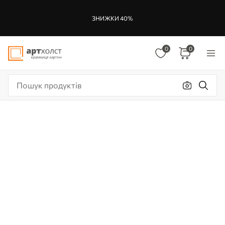
ЗНИЖКИ 40%
0
0