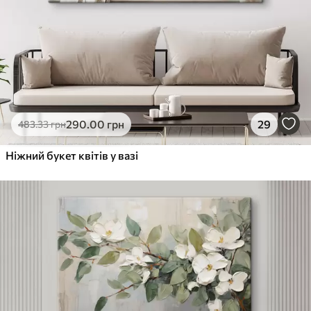
290
.00
грн
29
483
.33
грн
Ніжний букет квітів у вазі