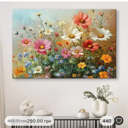
✓
Безпечне чорнило без запаху
✓
Поверхня з текстурою полотна
✓
Екологічний матеріал
290
.00
грн
440
483
.33
грн