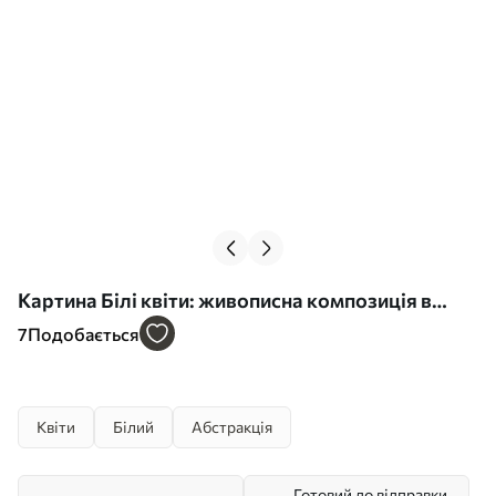
Картина Білі квіти: живописна композиція в
пастельних тонах Арт. s45533
7
Подобається
Квіти
Білий
Абстракція
Готовий до відправки