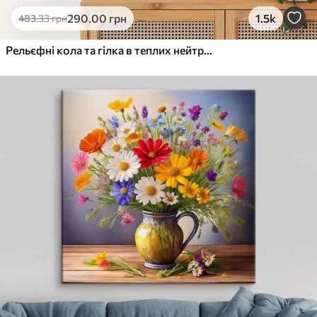
290
.00
грн
1.5k
483
.33
грн
Рельєфні кола та гілка в теплих нейтральних тонах