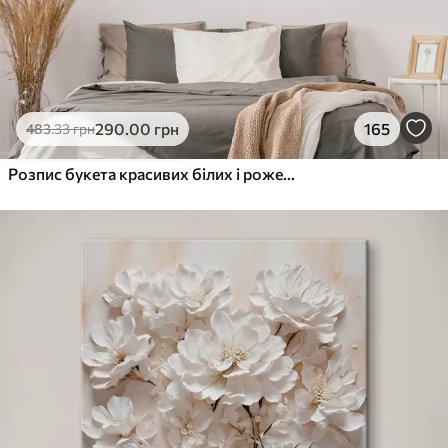
290
.00
грн
165
483
.33
грн
Розпис букета красивих білих і рожевих півоній у скляній вазі на дерев'яному столі