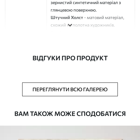
зернистий синтетичний матеріал з
глянцевою поверхнею.
Штучний Холст
- матовий матеріал,
схожий на полотна художників.
Еко-Холст
- високоякісне полотно зі
100% бавовни.
Автор
ART-HOLST
ВІДГУКИ ПРО ПРОДУКТ
Номер артикулу
s45447
Додатково
Можна додати лакове покриття.
ПЕРЕГЛЯНУТИ ВСЮ ГАЛЕРЕЮ
Доступні матеріали
ВАМ ТАКОЖ МОЖЕ СПОДОБАТИСЯ
Стандарт
Від
290
.00
грн
✓
Яскраві, насичені кольори