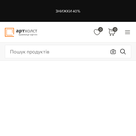
ЗНИЖКИ 40%
0
0