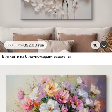
392
.00
грн
18
653
.33
грн
Білі квіти на біло-помаранчевому тлі