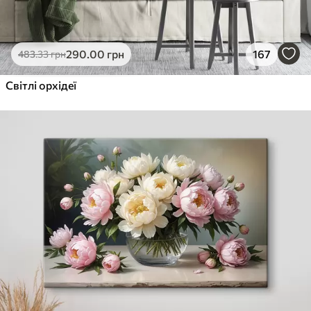
290
.00
грн
167
483
.33
грн
Світлі орхідеї