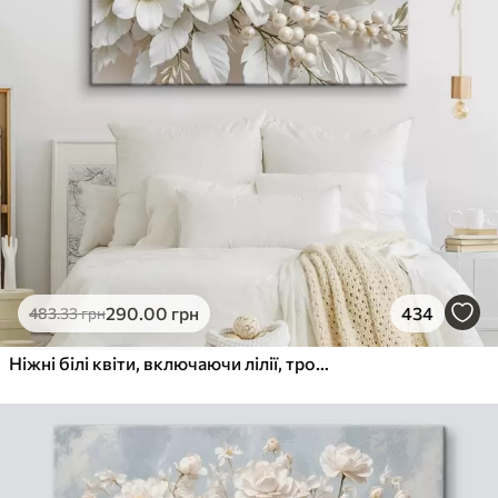
290
.00
грн
434
483
.33
грн
Ніжні білі квіти, включаючи лілії, троянди та інші квіти з м'якими, оксамитовими пелюстками