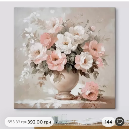
✓
Безпечне чорнило без запаху
✓
Поверхня з текстурою полотна
✓
Екологічний матеріал
392
.00
грн
144
653
.33
грн