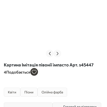
Картина Імітація півонії імпасто Арт. s45447
4
Подобається
Квіти
Піони
Олійна фарба
Готовий до відправки