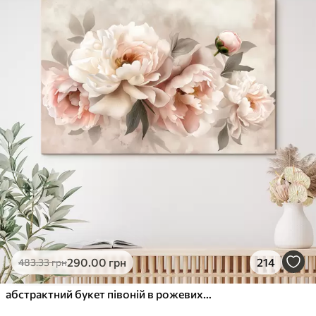
✓
Стійкість до вицвітання
✓
Безпечне чорнило без запаху
✗
Поверхня з текстурою полотна
✗
Екологічний матеріал
Преміум
Від
363
.00
грн
✓
Яскраві, насичені кольори
✓
Стійкість до вицвітання
✓
Безпечне чорнило без запаху
✓
Поверхня з текстурою полотна
✗
Екологічний матеріал
Еко-Преміум
290
.00
грн
214
483
.33
грн
Від
455
.00
грн
✓
Яскраві, насичені кольори
абстрактний букет півоній в рожевих тонах
✓
Стійкість до вицвітання