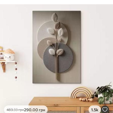
290
.00
грн
1.5k
483
.33
грн