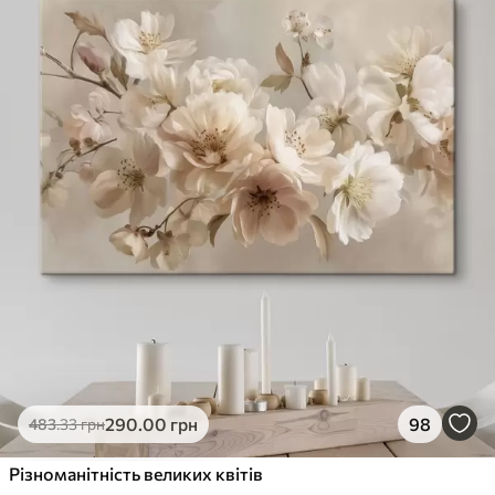
290
.00
грн
98
483
.33
грн
Різноманітність великих квітів