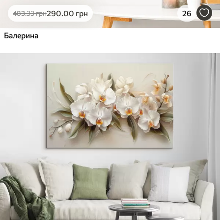
290
.00
грн
26
483
.33
грн
Балерина