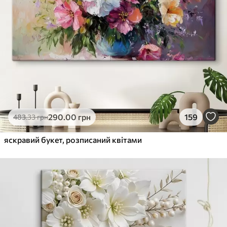
290
.00
грн
159
483
.33
грн
яскравий букет, розписаний квітами