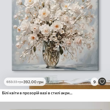
392
.00
грн
9
653
.33
грн
Білі квіти в прозорій вазі в стилі акрилового живопису