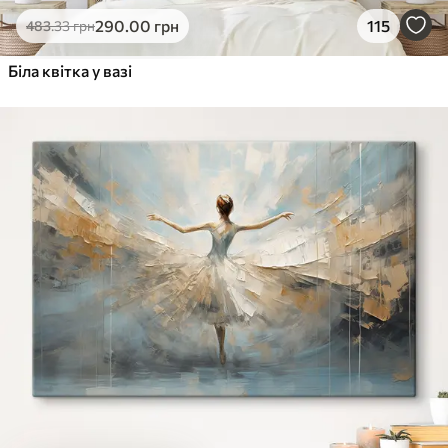
290
.00
грн
115
483
.33
грн
Біла квітка у вазі