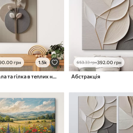
ю
Поверхня з текстурою
✓
полотна
✓
л
Екологічний матеріал
90
.00
грн
1.5k
392
.00
грн
653
.33
грн
Рельєфні кола та гілка в теплих нейтральних тонах
Абстракція