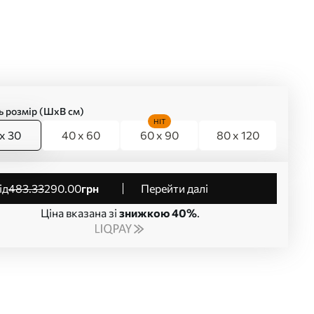
ь розмір (ШхВ см)
HIT
x 30
40 x 60
60 x 90
80 x 120
від
483
.33
290
.00
грн
Перейти далі
Ціна вказана зі
знижкою 40%
.