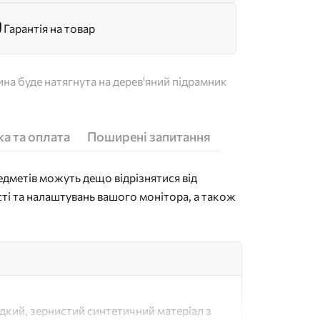
Гарантія на товар
на буде натягнута на дерев'яний підрамник
а та оплата
Поширені запитання
дметів можуть дещо відрізнятися від
сті та налаштувань вашого монітора, а також
адкий, зернистий синтетичний матеріал з