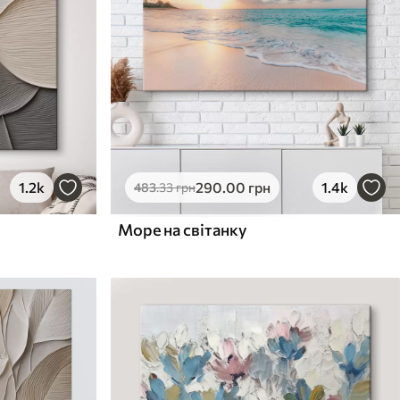
1.2k
290
.00
грн
1.4k
483
.33
грн
Море на світанку