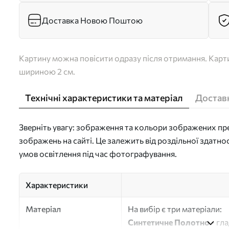
Доставка Новою Поштою
Картину можна повісити одразу після отримання. Карти
шириною 2 см.
Технічні характеристики та матеріал
Доставк
Зверніть увагу: зображення та кольори зображених пре
зображень на сайті. Це залежить від роздільної здатно
умов освітлення під час фотографування.
Характеристики
Матеріал
На вибір є три матеріали:
Синтетичне Полотно
- гл