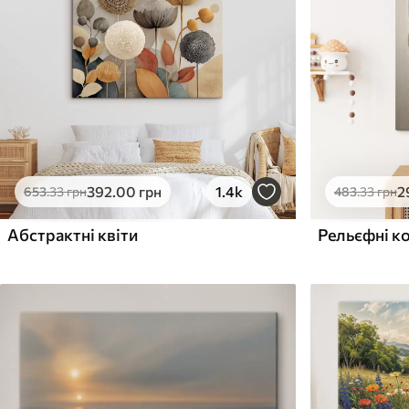
Поверхня з текстурою
Поверхня з текстуро
✗
✓
полотна
полотна
✗
✗
Екологічний матеріал
Екологічний матеріа
392
.00
грн
1.4k
2
653
.33
грн
483
.33
грн
Абстрактні квіти