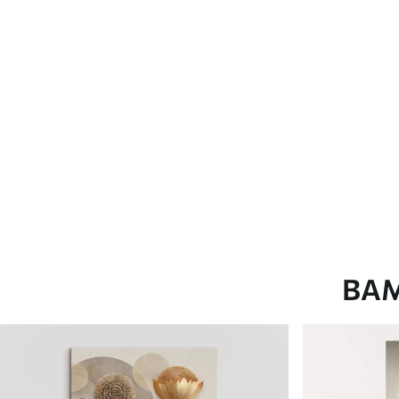
глянцевою поверхнею.
Штучний Холст
- матовий
Еко-Холст
- високоякісне
Автор
ART-HOLST
Номер артикулу
s45363
Додатково
Можна додати лакове пок
Доступні матеріали
ВА
Стандарт
Преміум
Від
290
.00
грн
Від
363
.00
грн
✓
✓
Яскраві, насичені кольори
Яскраві, насичені ко
✓
✓
Стійкість до вицвітання
Стійкість до вицвіта
✓
✓
Безпечне чорнило без запаху
Безпечне чорнило бе