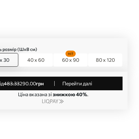
ь розмір (ШхВ см)
HIT
x 30
40 x 60
60 x 90
80 x 120
від
483
.33
290
.00
грн
Перейти далі
Ціна вказана зі
знижкою 40%
.