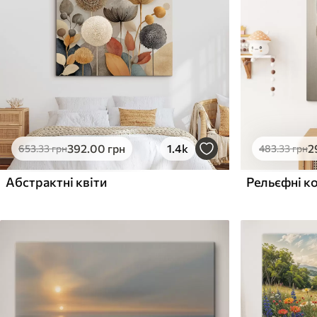
Поверхня з текстурою
Поверхня з текстуро
✗
✓
полотна
полотна
✗
✗
Екологічний матеріал
Екологічний матеріа
392
.00
грн
1.4k
2
653
.33
грн
483
.33
грн
Абстрактні квіти