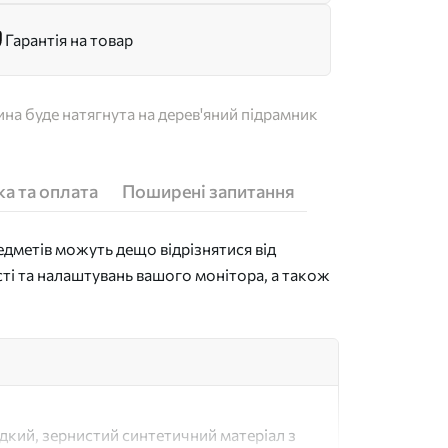
Гарантія на товар
на буде натягнута на дерев'яний підрамник
а та оплата
Поширені запитання
дметів можуть дещо відрізнятися від
сті та налаштувань вашого монітора, а також
адкий, зернистий синтетичний матеріал з