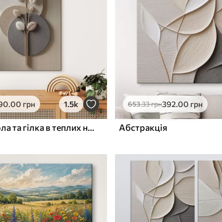
ю
Поверхня з текстурою
✓
полотна
✓
л
Екологічний матеріал
90
.00
грн
1.5k
392
.00
грн
653
.33
грн
Рельєфні кола та гілка в теплих нейтральних тонах
Абстракція