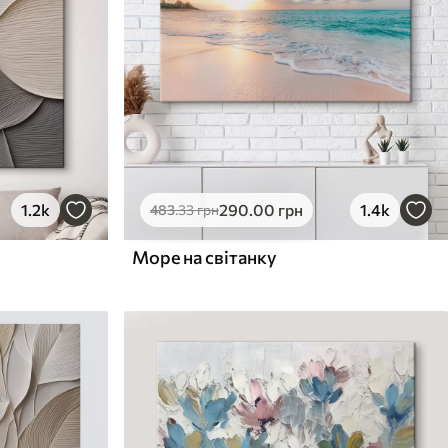
1.2k
290
.00
грн
1.4k
483
.33
грн
Море на світанку