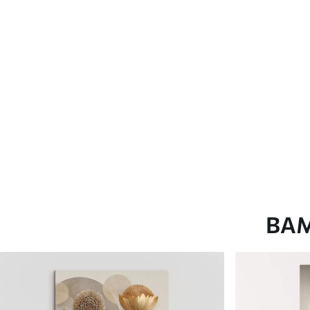
глянцевою поверхнею.
Штучний Холст
- матовий
Еко-Холст
- високоякісне
Автор
ART-HOLST
Номер артикулу
s45260
Додатково
Можна додати лакове пок
Доступні матеріали
ВА
Стандарт
Преміум
Від
290
.00
грн
Від
363
.00
грн
✓
✓
Яскраві, насичені кольори
Яскраві, насичені ко
✓
✓
Стійкість до вицвітання
Стійкість до вицвіта
✓
✓
Безпечне чорнило без запаху
Безпечне чорнило бе