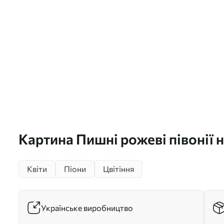
Картина Пишні рожеві півонії н
тонів у стилі мазків Арт. s4526
Квіти
Піони
Цвітіння
Українське виробництво