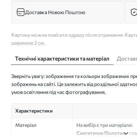
Доставка Новою Поштою
Картину можна повісити одразу після отримання. Карти
шириною 2 см.
Технічні характеристики та матеріал
Доставк
Зверніть увагу: зображення та кольори зображених пре
зображень на сайті. Це залежить від роздільної здатно
умов освітлення під час фотографування.
Характеристики
Матеріал
На вибір є три матеріали:
Синтетичне Полотно
- гл