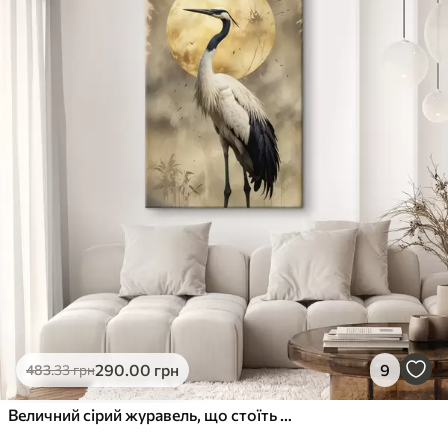
✓
Стійкість до вицвітання
✓
Безпечне чорнило без запаху
✗
Поверхня з текстурою полотна
✗
Екологічний матеріал
Преміум
Від
363
.00
грн
✓
Яскраві, насичені кольори
✓
Стійкість до вицвітання
✓
Безпечне чорнило без запаху
✓
Поверхня з текстурою полотна
✗
Екологічний матеріал
Еко-Преміум
290
.00
грн
9
483
.33
грн
Від
455
.00
грн
✓
Яскраві, насичені кольори
Величний сірий журавель, що стоїть перед великим повним місяцем на тлі розмитого природного фону
✓
Стійкість до вицвітання