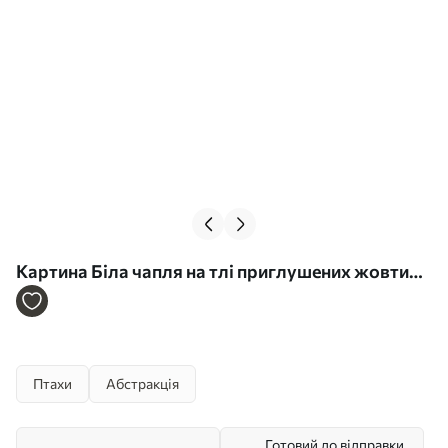
Картина Біла чапля на тлі приглушених жовтих,
коричневих і синіх відтінків, що нагадують
туманний, абстрактний пейзаж Арт. s45192
Птахи
Абстракція
Готовий до відправки