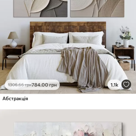
784
.00
грн
1.1k
1306
.66
грн
Абстракція