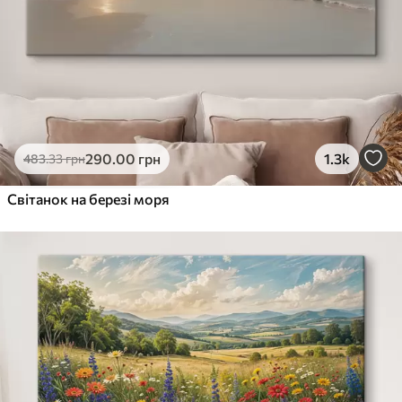
290
.00
грн
1.3k
483
.33
грн
Світанок на березі моря