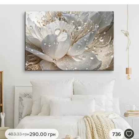
290
.00
грн
736
483
.33
грн