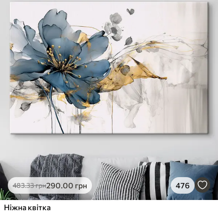
290
.00
грн
476
483
.33
грн
Ніжна квітка