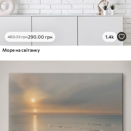
290
.00
грн
1.4k
483
.33
грн
Море на світанку