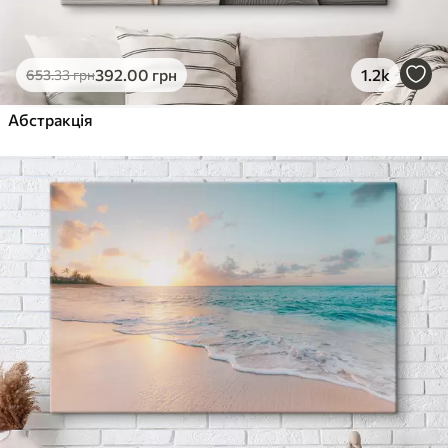
392
.00
грн
1.2k
653
.33
грн
Абстракція