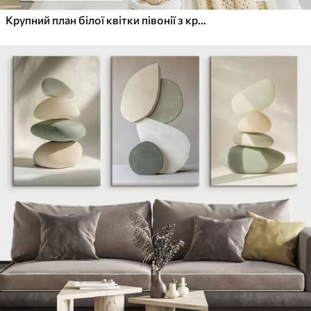
Крупний план білої квітки півонії з крапельками води на пелюстках на розмитому фоні