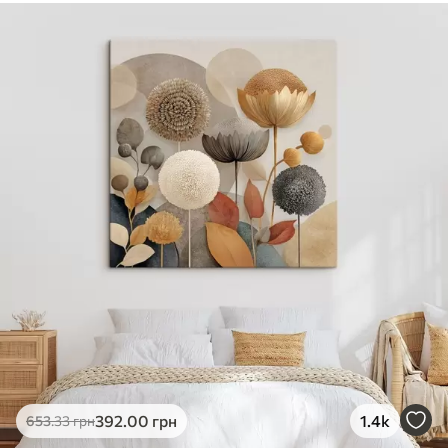
✓
Безпечне чорнило без запаху
✓
Поверхня з текстурою полотна
✓
Екологічний матеріал
392
.00
грн
1.4k
653
.33
грн