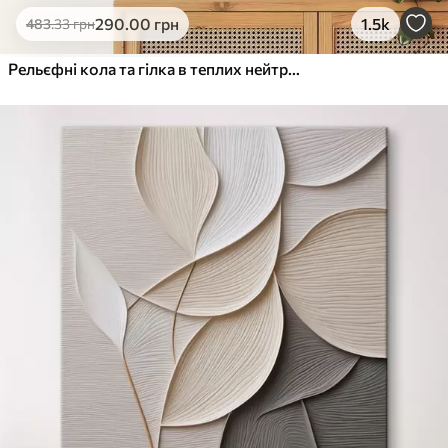
290
.00
грн
1.5k
483
.33
грн
Рельєфні кола та гілка в теплих нейтральних тонах