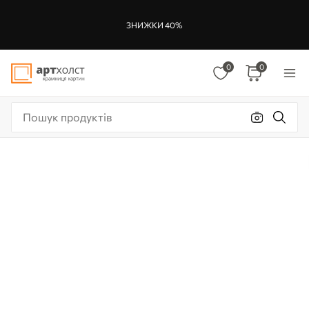
ЗНИЖКИ 40%
0
0