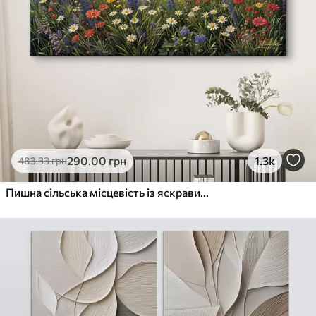
290
.00
грн
1.3k
483
.33
грн
Пишна сільська місцевість із яскравим лугом диких квітів, наповненим різнокольоровими квітами під хмарним небом