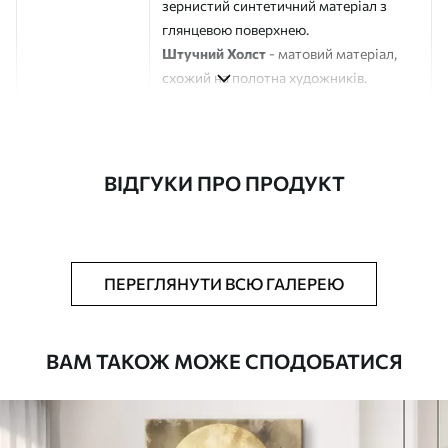
зернистий синтетичний матеріал з
глянцевою поверхнею.
Штучний Холст
- матовий матеріал,
схожий на полотна художників.
Еко-Холст
- високоякісне полотно зі
100% бавовни.
Автор
ART-HOLST
ВІДГУКИ ПРО ПРОДУКТ
Номер артикулу
s45192
Додатково
Можна додати лакове покриття.
ПЕРЕГЛЯНУТИ ВСЮ ГАЛЕРЕЮ
Доступні матеріали
ВАМ ТАКОЖ МОЖЕ СПОДОБАТИСЯ
Стандарт
Від
290
.00
грн
✓
Яскраві, насичені кольори