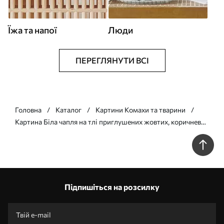
Їжа та напої
Люди
ПЕРЕГЛЯНУТИ ВСІ
Головна
Каталог
Картини Комахи та тварини
Картина Біла чапля на тлі приглушених жовтих, коричневих
і синіх відтінків, що нагадують туманний, абстрактний
пейзаж Арт. s45192
Підпишіться на розсилку