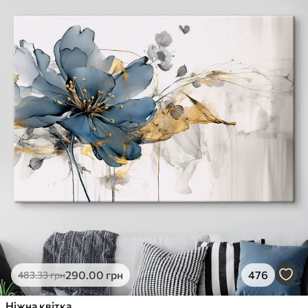
290
.00
грн
476
483
.33
грн
Ніжна квітка