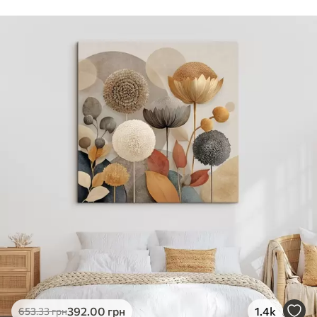
Стандарт
Від
290
.00
грн
✓
Яскраві, насичені кольори
✓
Стійкість до вицвітання
✓
Безпечне чорнило без запаху
✗
Поверхня з текстурою полотна
✗
Екологічний матеріал
Преміум
Від
363
.00
грн
✓
Яскраві, насичені кольори
✓
Стійкість до вицвітання
✓
Безпечне чорнило без запаху
✓
Поверхня з текстурою полотна
✗
Екологічний матеріал
Еко-Преміум
392
.00
грн
1.4k
653
.33
грн