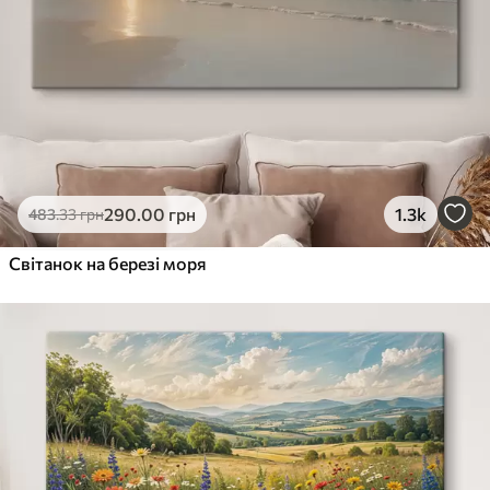
290
.00
грн
1.3k
483
.33
грн
Світанок на березі моря