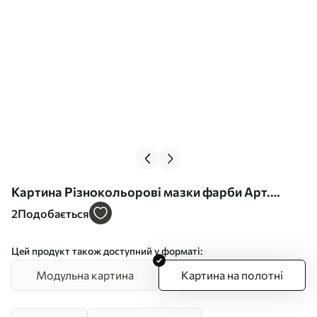
Картина Різнокольорові мазки фарби Арт.
s44968
2
Подобається
Цей продукт також доступний у форматі:
Модульна картина
Картина на полотні