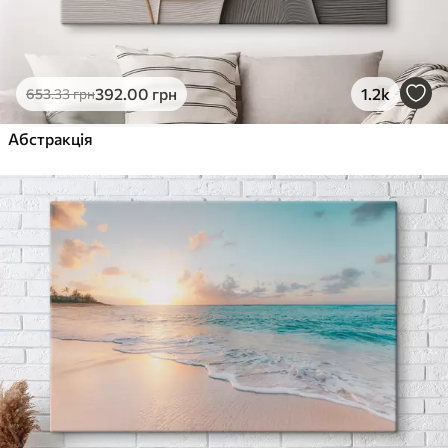
392
.00
грн
1.2k
653
.33
грн
Абстракція