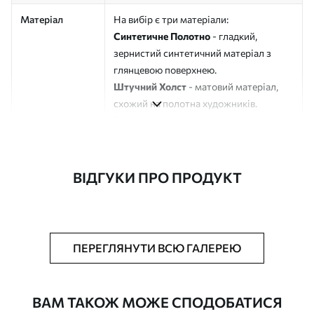
Матеріал
На вибір є три матеріали:
Синтетичне Полотно
- гладкий,
зернистий синтетичний матеріал з
глянцевою поверхнею.
Штучний Холст
- матовий матеріал,
схожий на полотна художників.
Еко-Холст
- високоякісне полотно зі
100% бавовни.
Автор
ART-HOLST
ВІДГУКИ ПРО ПРОДУКТ
Номер артикулу
s44968
Додатково
Можна додати лакове покриття.
ПЕРЕГЛЯНУТИ ВСЮ ГАЛЕРЕЮ
Доступні матеріали
ВАМ ТАКОЖ МОЖЕ СПОДОБАТИСЯ