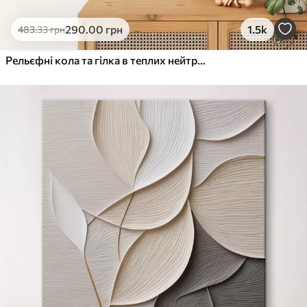
290
.00
грн
1.5k
483
.33
грн
Рельєфні кола та гілка в теплих нейтральних тонах