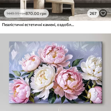
870
.00
грн
267
1449
.99
грн
Пеалістичні естетичні камені, оздоблення будинку, природне освітлення