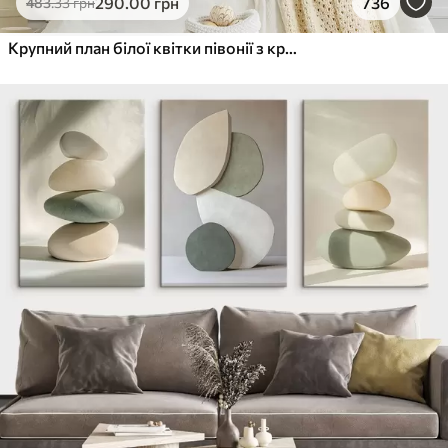
290
.00
грн
736
483
.33
грн
Крупний план білої квітки півонії з крапельками води на пелюстках на розмитому фоні