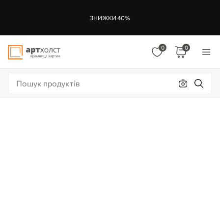
ЗНИЖКИ 40%
0
0