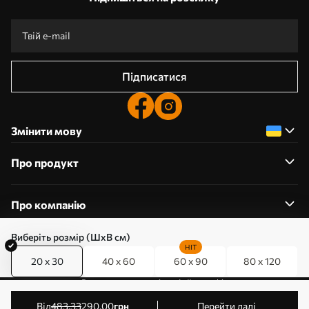
Підписатися
Змінити мову
Про продукт
Про компанію
Виберіть розмір (ШхВ см)
HIT
20 x 30
40 x 60
60 x 90
80 x 120
0800357223
Редагування дозволів на файли cookie
© 2011-2026 Art-holst. Усі права захищені. Власник:
від
483
.33
290
.00
грн
Перейти далі