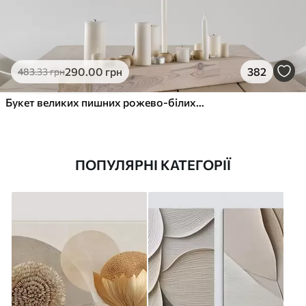
290
.00
грн
382
483
.33
грн
Букет великих пишних рожево-білих квітів півонії із зеленим листям на м’якому розмитому фоні
ПОПУЛЯРНІ КАТЕГОРІЇ