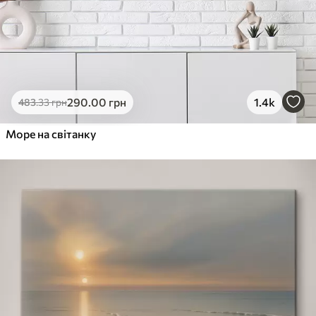
290
.00
грн
1.4k
483
.33
грн
Море на світанку