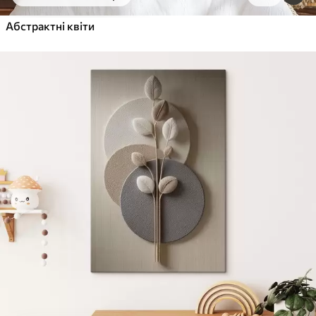
Від
455
.00
грн
✓
Абстрактні квіти
Яскраві, насичені кольори
✓
Стійкість до вицвітання
✓
Безпечне чорнило без запаху
✓
Поверхня з текстурою полотна
✓
Екологічний матеріал