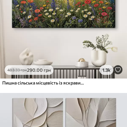
290
.00
грн
1.3k
483
.33
грн
Пишна сільська місцевість із яскравим лугом диких квітів, наповненим різнокольоровими квітами під хмарним небом