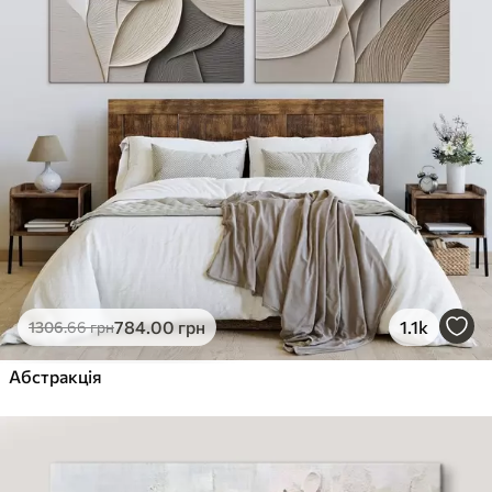
784
.00
грн
1.1k
1306
.66
грн
Абстракція