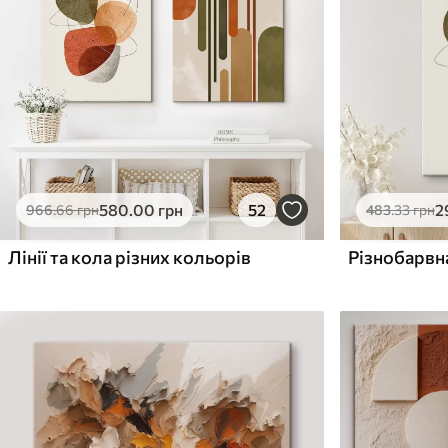
Поверхня з текстурою
Поверхня з текстуро
✗
✓
полотна
полотна
✗
✗
Екологічний матеріал
Екологічний матеріа
580
.00
грн
52
2
966
.66
грн
483
.33
грн
Лінії та кола різних кольорів
Різнобарвн