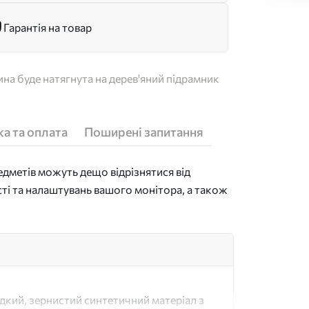
Гарантія на товар
на буде натягнута на дерев'яний підрамник
а та оплата
Поширені запитання
дметів можуть дещо відрізнятися від
сті та налаштувань вашого монітора, а також
адкий, зернистий синтетичний матеріал з