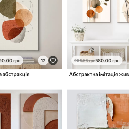
ю
Поверхня з текстурою
✓
полотна
✓
л
Екологічний матеріал
90
.00
грн
12
580
.00
грн
966
.66
грн
а абстракція