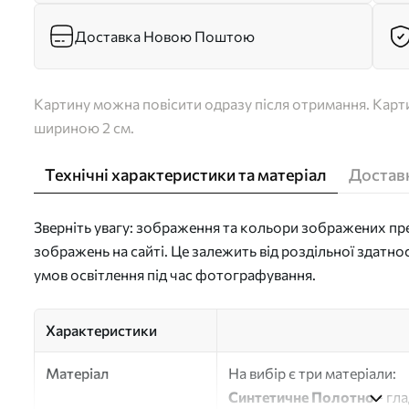
Доставка Новою Поштою
Картину можна повісити одразу після отримання. Карти
шириною 2 см.
Технічні характеристики та матеріал
Доставк
Зверніть увагу: зображення та кольори зображених пре
зображень на сайті. Це залежить від роздільної здатно
умов освітлення під час фотографування.
Характеристики
Матеріал
На вибір є три матеріали:
Синтетичне Полотно
- гл