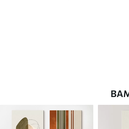
глянцевою поверхнею.
Штучний Холст
- матовий
Еко-Холст
- високоякісне
Автор
ART-HOLST
Номер артикулу
s45397
Додатково
Можна додати лакове пок
Доступні матеріали
ВА
Стандарт
Преміум
Від
290
.00
грн
Від
363
.00
грн
✓
✓
Яскраві, насичені кольори
Яскраві, насичені ко
✓
✓
Стійкість до вицвітання
Стійкість до вицвіта
✓
✓
Безпечне чорнило без запаху
Безпечне чорнило бе