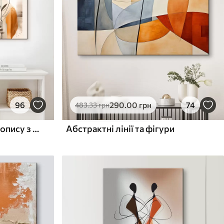
96
290
.00
грн
74
483
.33
грн
Абстрактна імітація живопису з помаранчевими та сірими колами, листям і гілками, сучасний стиль, ефект акварелі
Абстрактні лінії та фігури