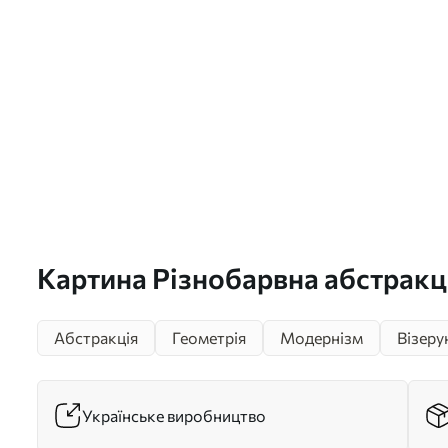
Картина Різнобарвна абстракці
s45397
Абстракція
Геометрія
Модернізм
Візеру
Українське виробництво