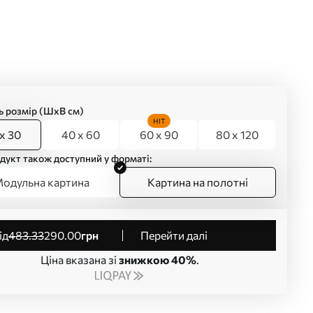
ь розмір (ШхВ см)
HIT
x 30
40 x 60
60 x 90
80 x 120
дукт також доступний у форматі:
одульна картина
Картина на полотні
від
483
.33
290
.00
грн
Перейти далі
Ціна вказана зі
знижкою 40%
.