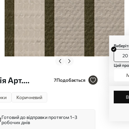
Виберіт
20 
Цей про
М
я Арт.
7
Подобається
нки
Коричневий
Готовий до відправки протягом 1–3
робочих днів