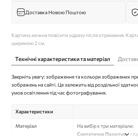
Доставка Новою Поштою
Картину можна повісити одразу після отримання. Карти
шириною 2 см.
Технічні характеристики та матеріал
Доставк
Зверніть увагу: зображення та кольори зображених пре
зображень на сайті. Це залежить від роздільної здатно
умов освітлення під час фотографування.
Характеристики
Матеріал
На вибір є три матеріали:
Синтетичне Полотно
- гл