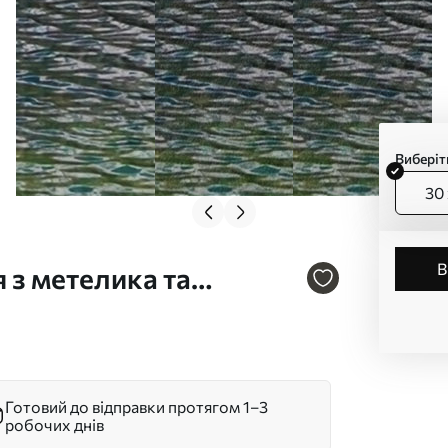
Виберіт
30 
 з метелика та
. s44943
Готовий до відправки протягом 1–3
робочих днів