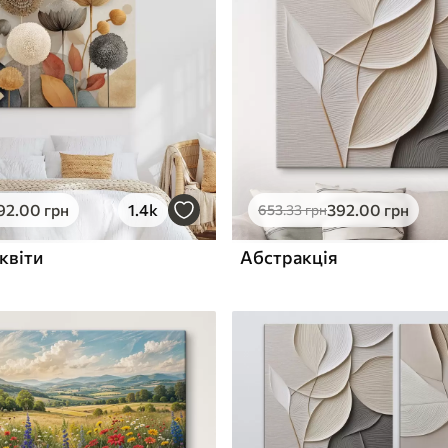
ю
Поверхня з текстурою
✓
полотна
✓
л
Екологічний матеріал
92
.00
грн
1.4k
392
.00
грн
653
.33
грн
квіти
Абстракція