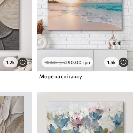
1.2k
290
.00
грн
1.5k
483
.33
грн
Море на світанку