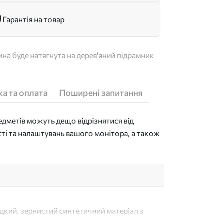
Гарантія на товар
на буде натягнута на дерев'яний підрамник
а та оплата
Поширені запитання
дметів можуть дещо відрізнятися від
сті та налаштувань вашого монітора, а також
адкий, зернистий синтетичний матеріал з