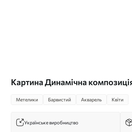
Картина Динамічна композиція
квіткових плям в арт-стилі Арт
Метелики
Барвистий
Акварель
Квіти
Українське виробництво