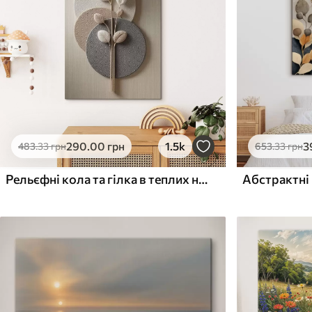
Поверхня з текстурою
Поверхня з текстуро
✗
✓
полотна
полотна
✗
✗
Екологічний матеріал
Екологічний матеріа
290
.00
грн
1.5k
3
483
.33
грн
653
.33
грн
Рельєфні кола та гілка в теплих нейтральних тонах
Абстрактні 