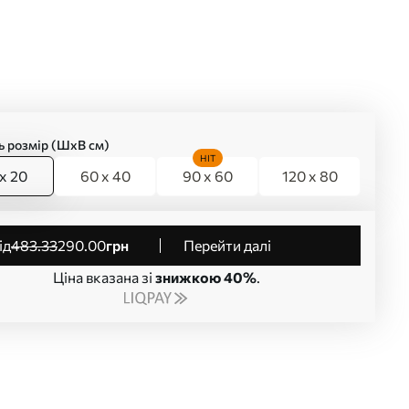
ь розмір (ШхВ см)
HIT
x 20
60 x 40
90 x 60
120 x 80
від
483
.33
290
.00
грн
Перейти далі
Ціна вказана зі
знижкою 40%
.