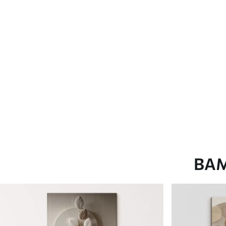
глянцевою поверхнею.
Штучний Холст
- матовий
Еко-Холст
- високоякісне
Автор
ART-HOLST
Номер артикулу
s44943
Додатково
Можна додати лакове пок
Доступні матеріали
ВА
Стандарт
Преміум
Від
290
.00
грн
Від
363
.00
грн
✓
✓
Яскраві, насичені кольори
Яскраві, насичені ко
✓
✓
Стійкість до вицвітання
Стійкість до вицвіта
✓
✓
Безпечне чорнило без запаху
Безпечне чорнило бе