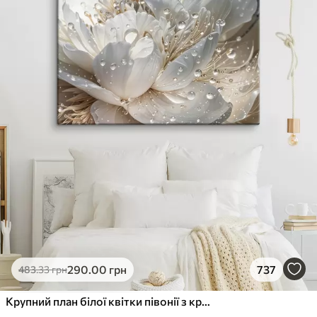
290
.00
грн
737
483
.33
грн
Крупний план білої квітки півонії з крапельками води на пелюстках на розмитому фоні