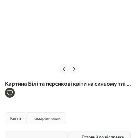
Картина Білі та персикові квіти на синьому тлі з
пастеллю Арт. s44879
Квіти
Помаранчевий
Готовий до відправки