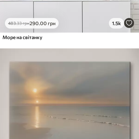
290
.00
грн
1.5k
483
.33
грн
Море на світанку