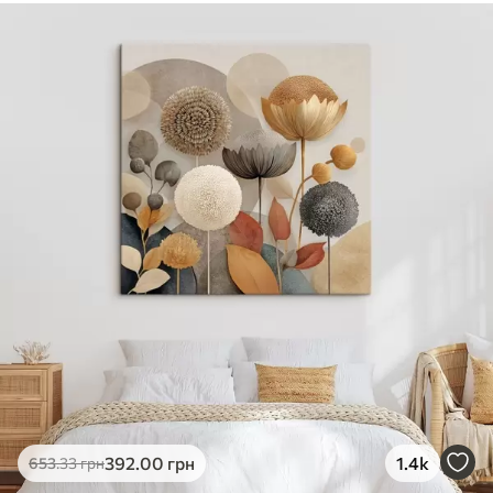
✓
Безпечне чорнило без запаху
✓
Поверхня з текстурою полотна
✓
Екологічний матеріал
392
.00
грн
1.4k
653
.33
грн