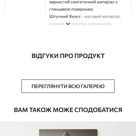
зернистий синтетичний матеріал з
глянцевою поверхнею.
Штучний Холст
- матовий матеріал,
схожий на полотна художників.
Еко-Холст
- високоякісне полотно зі
100% бавовни.
Автор
ART-HOLST
ВІДГУКИ ПРО ПРОДУКТ
Номер артикулу
s44879
Додатково
Можна додати лакове покриття.
ПЕРЕГЛЯНУТИ ВСЮ ГАЛЕРЕЮ
Доступні матеріали
ВАМ ТАКОЖ МОЖЕ СПОДОБАТИСЯ
Стандарт
Від
290
.00
грн
✓
Яскраві, насичені кольори