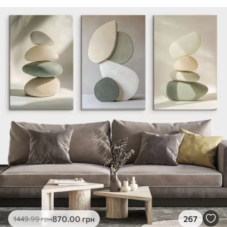
870
.00
грн
267
1449
.99
грн