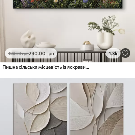
290
.00
грн
1.3k
483
.33
грн
Пишна сільська місцевість із яскравим лугом диких квітів, наповненим різнокольоровими квітами під хмарним небом