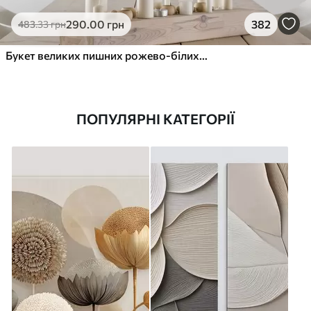
290
.00
грн
382
483
.33
грн
Букет великих пишних рожево-білих квітів півонії із зеленим листям на м’якому розмитому фоні
ПОПУЛЯРНІ КАТЕГОРІЇ