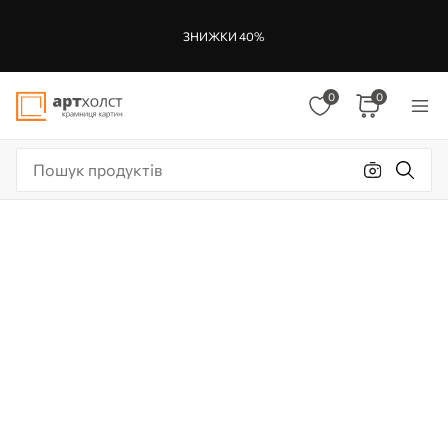
ЗНИЖКИ 40%
0
0