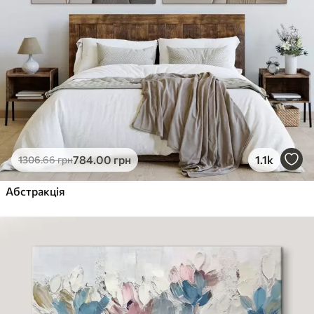
784
.00
грн
1.1k
1306
.66
грн
Абстракція