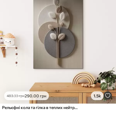
✓
Стійкість до вицвітання
✓
Безпечне чорнило без запаху
✗
Поверхня з текстурою полотна
✗
Екологічний матеріал
Преміум
Від
363
.00
грн
✓
Яскраві, насичені кольори
✓
Стійкість до вицвітання
✓
Безпечне чорнило без запаху
✓
Поверхня з текстурою полотна
✗
Екологічний матеріал
Еко-Преміум
290
.00
грн
1.5k
483
.33
грн
Від
455
.00
грн
✓
Яскраві, насичені кольори
Рельєфні кола та гілка в теплих нейтральних тонах
✓
Стійкість до вицвітання