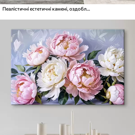
Пеалістичні естетичні камені, оздоблення будинку, природне освітлення