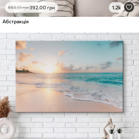
392
.00
грн
1.2k
653
.33
грн
Абстракція