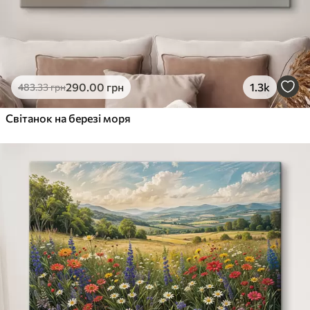
290
.00
грн
1.3k
483
.33
грн
Світанок на березі моря