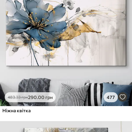
290
.00
грн
477
483
.33
грн
Ніжна квітка