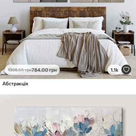
784
.00
грн
1.1k
1306
.66
грн
Абстракція