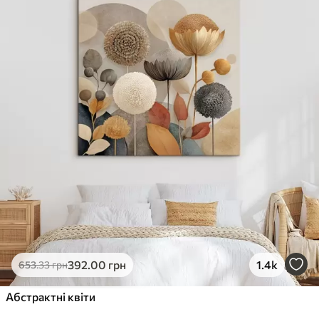
✓
Стійкість до вицвітання
✓
Безпечне чорнило без запаху
✗
Поверхня з текстурою полотна
✗
Екологічний матеріал
Преміум
Від
363
.00
грн
✓
Яскраві, насичені кольори
✓
Стійкість до вицвітання
✓
Безпечне чорнило без запаху
✓
Поверхня з текстурою полотна
✗
Екологічний матеріал
Еко-Преміум
392
.00
грн
1.4k
653
.33
грн
Від
455
.00
грн
✓
Абстрактні квіти
Яскраві, насичені кольори
✓
Стійкість до вицвітання