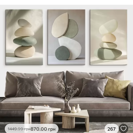
870
.00
грн
267
1449
.99
грн