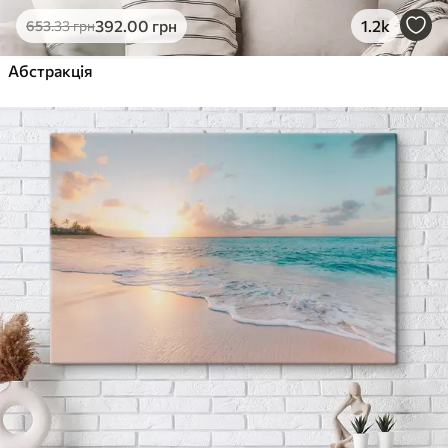
392
.00
грн
1.2k
653
.33
грн
Абстракція