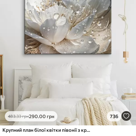
290
.00
грн
736
483
.33
грн
Крупний план білої квітки півонії з крапельками води на пелюстках на розмитому фоні