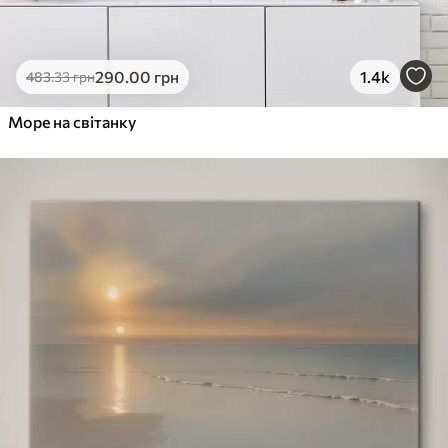
290
.00
грн
1.4k
483
.33
грн
Море на світанку