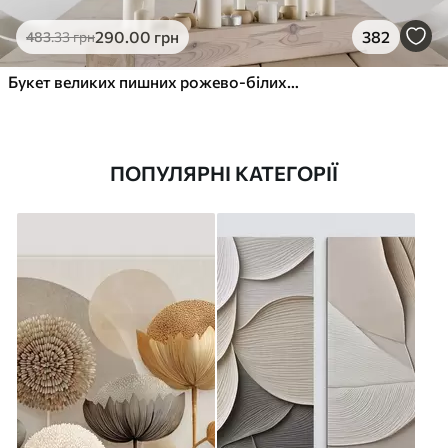
290
.00
грн
382
483
.33
грн
Букет великих пишних рожево-білих квітів півонії із зеленим листям на м’якому розмитому фоні
ПОПУЛЯРНІ КАТЕГОРІЇ