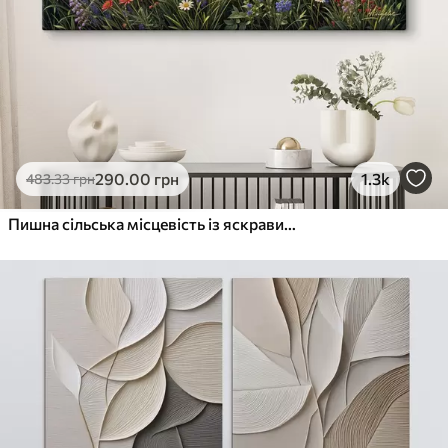
290
.00
грн
1.3k
483
.33
грн
Пишна сільська місцевість із яскравим лугом диких квітів, наповненим різнокольоровими квітами під хмарним небом