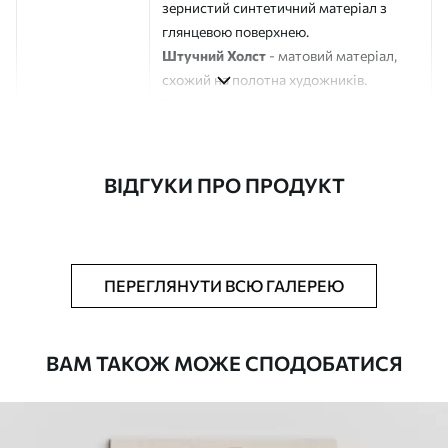
зернистий синтетичний матеріал з
глянцевою поверхнею.
Штучний Холст
- матовий матеріал,
схожий на полотна художників.
Еко-Холст
- високоякісне полотно зі
100% бавовни.
Автор
ART-HOLST
ВІДГУКИ ПРО ПРОДУКТ
Номер артикулу
s44843
Додатково
Можна додати лакове покриття.
ПЕРЕГЛЯНУТИ ВСЮ ГАЛЕРЕЮ
Доступні матеріали
ВАМ ТАКОЖ МОЖЕ СПОДОБАТИСЯ
Стандарт
Від
290
.00
грн
✓
Яскраві, насичені кольори