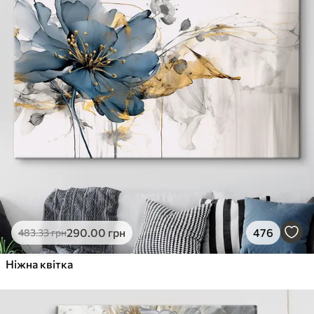
290
.00
грн
476
483
.33
грн
Ніжна квітка