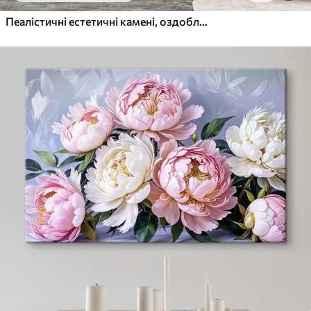
Пеалістичні естетичні камені, оздоблення будинку, природне освітлення