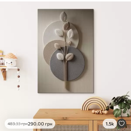
✓
Безпечне чорнило без запаху
✓
Поверхня з текстурою полотна
✓
Екологічний матеріал
290
.00
грн
1.5k
483
.33
грн