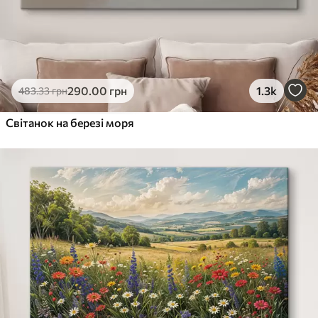
290
.00
грн
1.3k
483
.33
грн
Світанок на березі моря