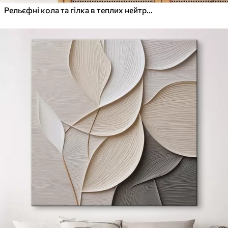
Рельєфні кола та гілка в теплих нейтральних тонах