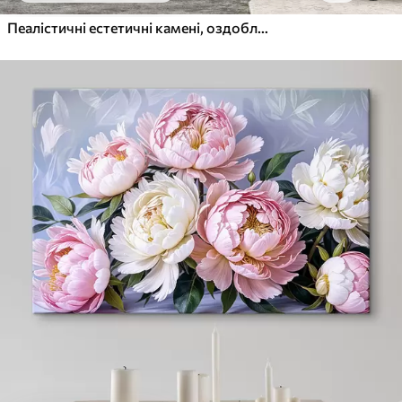
Пеалістичні естетичні камені, оздоблення будинку, природне освітлення