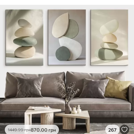
870
.00
грн
267
1449
.99
грн