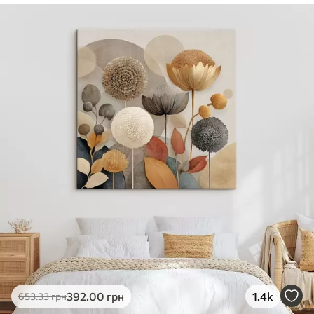
✓
Безпечне чорнило без запаху
✓
Поверхня з текстурою полотна
✓
Екологічний матеріал
392
.00
грн
1.4k
653
.33
грн