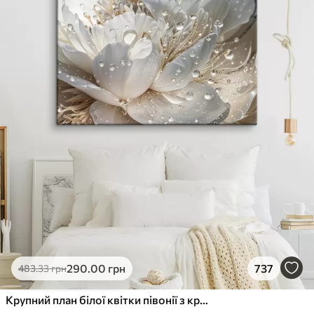
290
.00
грн
737
483
.33
грн
Крупний план білої квітки півонії з крапельками води на пелюстках на розмитому фоні