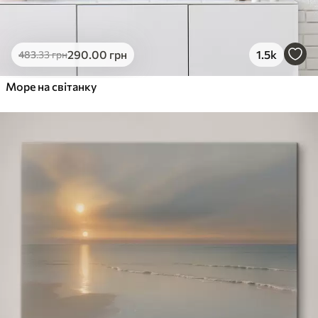
290
.00
грн
1.5k
483
.33
грн
Море на світанку