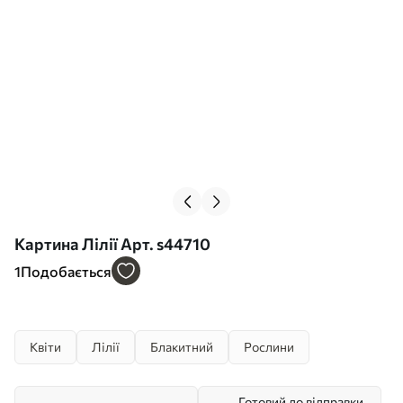
Картина Лілії Арт. s44710
1
Подобається
Квіти
Лілії
Блакитний
Рослини
Готовий до відправки