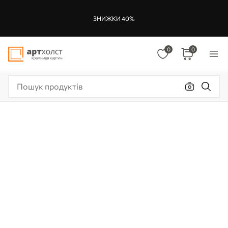
ЗНИЖКИ 40%
0
0