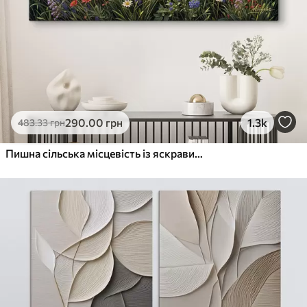
290
.00
грн
1.3k
483
.33
грн
Пишна сільська місцевість із яскравим лугом диких квітів, наповненим різнокольоровими квітами під хмарним небом