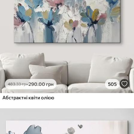
290
.00
грн
505
483
.33
грн
Абстрактні квіти олією