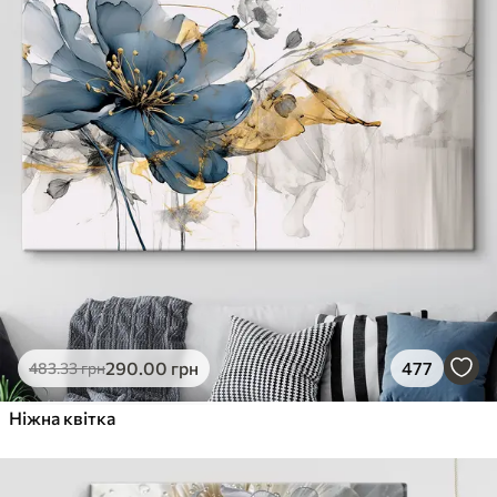
290
.00
грн
477
483
.33
грн
Ніжна квітка