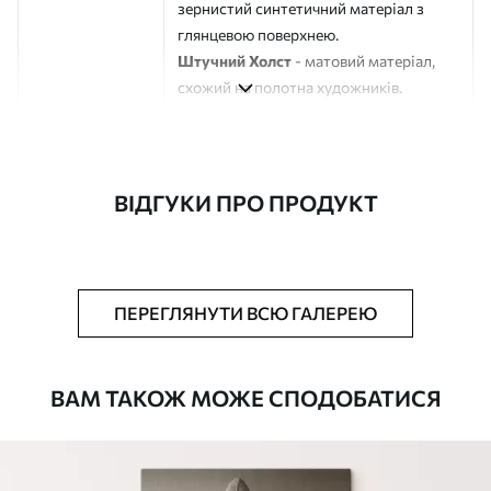
зернистий синтетичний матеріал з
глянцевою поверхнею.
Штучний Холст
- матовий матеріал,
схожий на полотна художників.
Еко-Холст
- високоякісне полотно зі
100% бавовни.
Автор
ART-HOLST
ВІДГУКИ ПРО ПРОДУКТ
Номер артикулу
s44710
Додатково
Можна додати лакове покриття.
ПЕРЕГЛЯНУТИ ВСЮ ГАЛЕРЕЮ
Доступні матеріали
ВАМ ТАКОЖ МОЖЕ СПОДОБАТИСЯ
Стандарт
Від
290
.00
грн
✓
Яскраві, насичені кольори