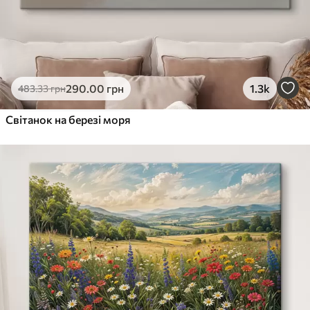
290
.00
грн
1.3k
483
.33
грн
Світанок на березі моря