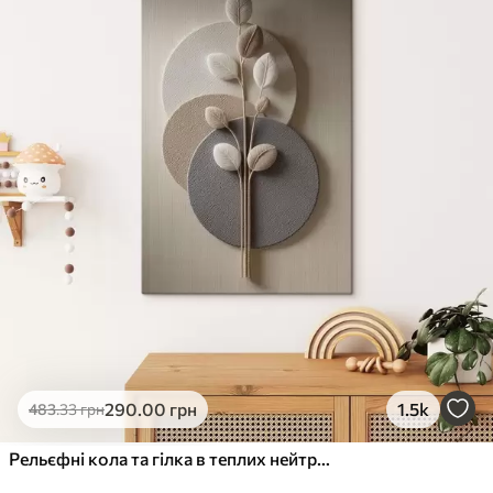
✓
Стійкість до вицвітання
✓
Безпечне чорнило без запаху
✗
Поверхня з текстурою полотна
✗
Екологічний матеріал
Преміум
Від
363
.00
грн
✓
Яскраві, насичені кольори
✓
Стійкість до вицвітання
✓
Безпечне чорнило без запаху
✓
Поверхня з текстурою полотна
✗
Екологічний матеріал
Еко-Преміум
290
.00
грн
1.5k
483
.33
грн
Від
455
.00
грн
✓
Яскраві, насичені кольори
Рельєфні кола та гілка в теплих нейтральних тонах
✓
Стійкість до вицвітання