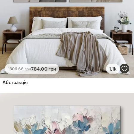
784
.00
грн
1.1k
1306
.66
грн
Абстракція