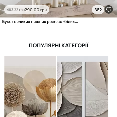
290
.00
грн
382
483
.33
грн
Букет великих пишних рожево-білих квітів півонії із зеленим листям на м’якому розмитому фоні
ПОПУЛЯРНІ КАТЕГОРІЇ