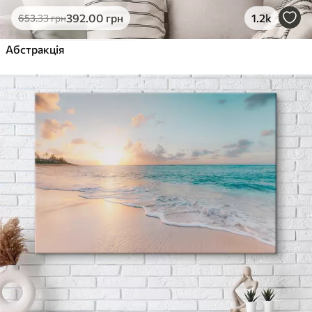
392
.00
грн
1.2k
653
.33
грн
Абстракція