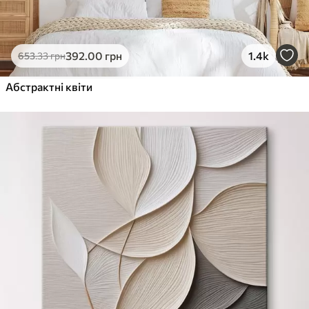
392
.00
грн
1.4k
653
.33
грн
Абстрактні квіти