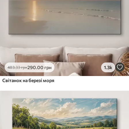
290
.00
грн
1.3k
483
.33
грн
Світанок на березі моря