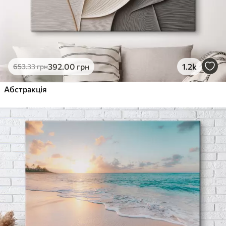
392
.00
грн
1.2k
653
.33
грн
Абстракція