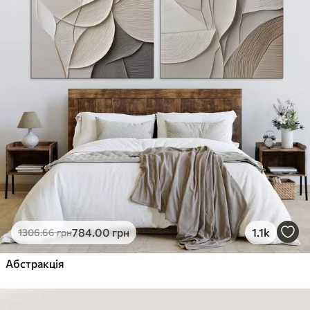
784
.00
грн
1.1k
1306
.66
грн
Абстракція