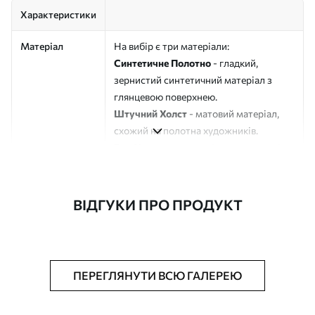
Характеристики
Матеріал
На вибір є три матеріали:
Синтетичне Полотно
- гладкий,
зернистий синтетичний матеріал з
глянцевою поверхнею.
Штучний Холст
- матовий матеріал,
схожий на полотна художників.
Еко-Холст
- високоякісне полотно зі
100% бавовни.
Автор
ART-HOLST
ВІДГУКИ ПРО ПРОДУКТ
Номер артикулу
s44205
Додатково
Можна додати лакове покриття.
ПЕРЕГЛЯНУТИ ВСЮ ГАЛЕРЕЮ
Доступні матеріали