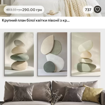
290
.00
грн
737
483
.33
грн
Крупний план білої квітки півонії з крапельками води на пелюстках на розмитому фоні