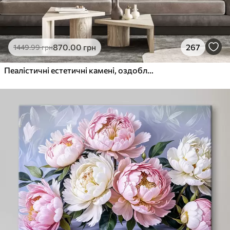
870
.00
грн
267
1449
.99
грн
Пеалістичні естетичні камені, оздоблення будинку, природне освітлення