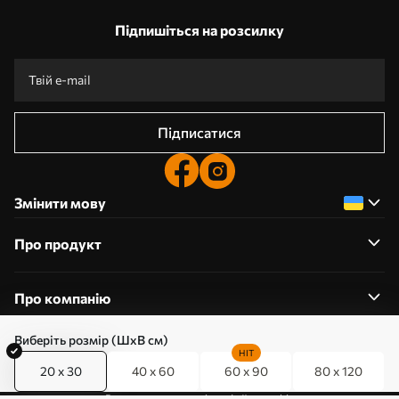
Підпишіться на розсилку
Підписатися
Змінити мову
Про продукт
Про компанію
Виберіть розмір (ШхВ см)
HIT
20 x 30
40 x 60
60 x 90
80 x 120
0800357223
Редагування дозволів на файли cookie