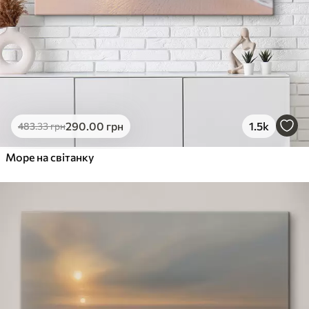
290
.00
грн
1.5k
483
.33
грн
Море на світанку