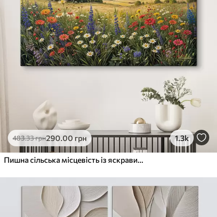
290
.00
грн
1.3k
483
.33
грн
Пишна сільська місцевість із яскравим лугом диких квітів, наповненим різнокольоровими квітами під хмарним небом