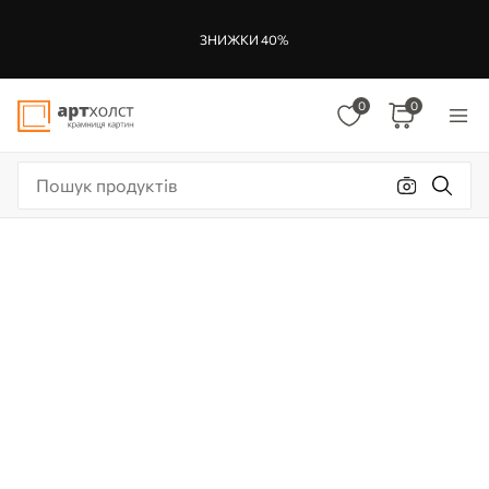
ЗНИЖКИ 40%
0
0