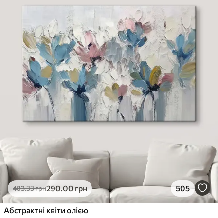
290
.00
грн
505
483
.33
грн
Абстрактні квіти олією