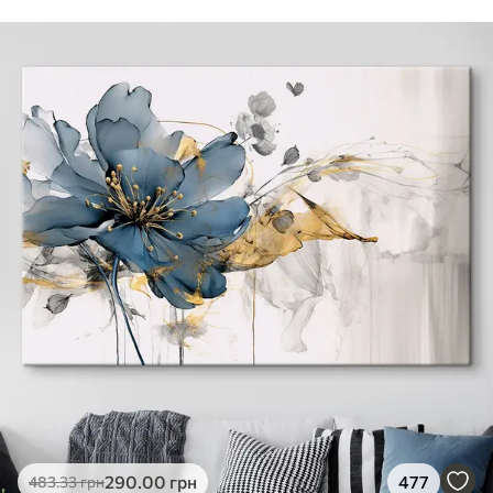
290
.00
грн
477
483
.33
грн