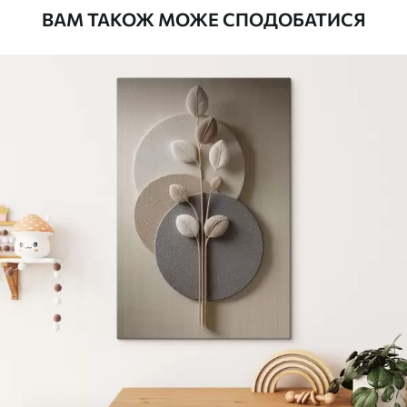
ВАМ ТАКОЖ МОЖЕ СПОДОБАТИСЯ
Стандарт
Від
290
.00
грн
✓
Яскраві, насичені кольори
✓
Стійкість до вицвітання
✓
Безпечне чорнило без запаху
✗
Поверхня з текстурою полотна
✗
Екологічний матеріал
Преміум
Від
363
.00
грн
✓
Яскраві, насичені кольори
✓
Стійкість до вицвітання
✓
Безпечне чорнило без запаху
✓
Поверхня з текстурою полотна
✗
Екологічний матеріал