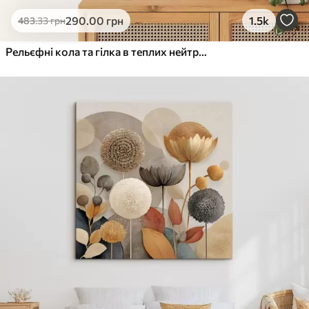
Еко-Преміум
290
.00
грн
1.5k
483
.33
грн
Від
455
.00
грн
✓
Яскраві, насичені кольори
Рельєфні кола та гілка в теплих нейтральних тонах
✓
Стійкість до вицвітання
✓
Безпечне чорнило без запаху
✓
Поверхня з текстурою полотна
✓
Екологічний матеріал