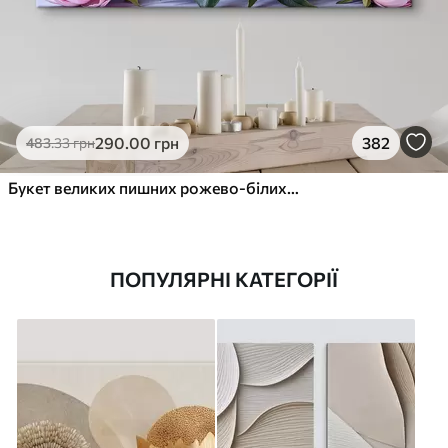
290
.00
грн
382
483
.33
грн
Букет великих пишних рожево-білих квітів півонії із зеленим листям на м’якому розмитому фоні
ПОПУЛЯРНІ КАТЕГОРІЇ