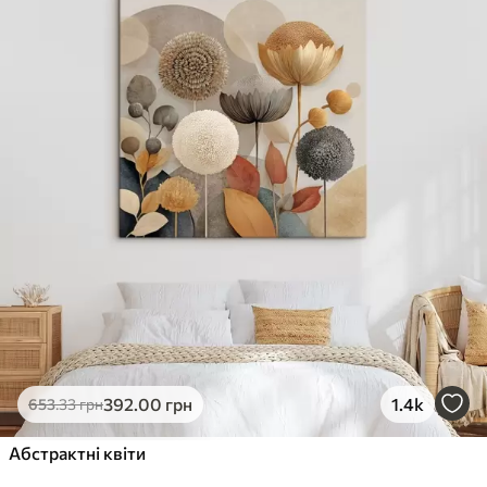
✓
Стійкість до вицвітання
✓
Безпечне чорнило без запаху
✗
Поверхня з текстурою полотна
✗
Екологічний матеріал
Преміум
Від
363
.00
грн
✓
Яскраві, насичені кольори
✓
Стійкість до вицвітання
✓
Безпечне чорнило без запаху
✓
Поверхня з текстурою полотна
✗
Екологічний матеріал
Еко-Преміум
392
.00
грн
1.4k
653
.33
грн
Від
455
.00
грн
✓
Абстрактні квіти
Яскраві, насичені кольори
✓
Стійкість до вицвітання