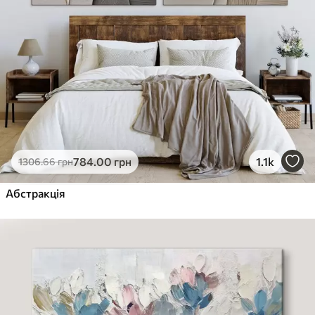
784
.00
грн
1.1k
1306
.66
грн
Абстракція