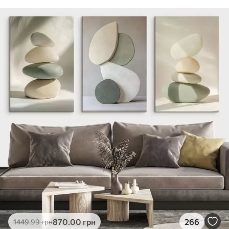
870
.00
грн
266
1449
.99
грн