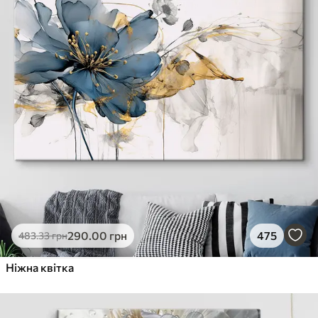
290
.00
грн
475
483
.33
грн
Ніжна квітка