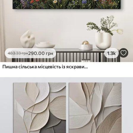
290
.00
грн
1.3k
483
.33
грн
Пишна сільська місцевість із яскравим лугом диких квітів, наповненим різнокольоровими квітами під хмарним небом