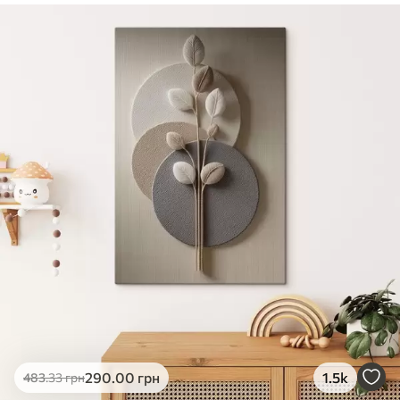
✓
Безпечне чорнило без запаху
✓
Поверхня з текстурою полотна
✓
Екологічний матеріал
290
.00
грн
1.5k
483
.33
грн