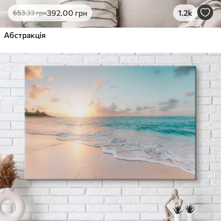
392
.00
грн
1.2k
653
.33
грн
Абстракція