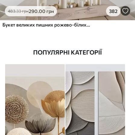
290
.00
грн
382
483
.33
грн
Букет великих пишних рожево-білих квітів півонії із зеленим листям на м’якому розмитому фоні
ПОПУЛЯРНІ КАТЕГОРІЇ