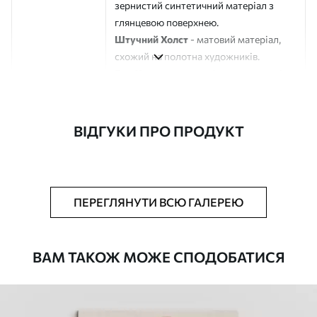
зернистий синтетичний матеріал з
глянцевою поверхнею.
Штучний Холст
- матовий матеріал,
схожий на полотна художників.
Еко-Холст
- високоякісне полотно зі
100% бавовни.
Автор
ART-HOLST
ВІДГУКИ ПРО ПРОДУКТ
Номер артикулу
s44136
Додатково
Можна додати лакове покриття.
ПЕРЕГЛЯНУТИ ВСЮ ГАЛЕРЕЮ
Доступні матеріали
ВАМ ТАКОЖ МОЖЕ СПОДОБАТИСЯ
Стандарт
Від
290
.00
грн
✓
Яскраві, насичені кольори