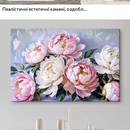
Пеалістичні естетичні камені, оздоблення будинку, природне освітлення