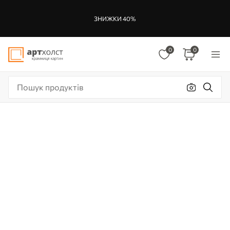
ЗНИЖКИ 40%
0
0