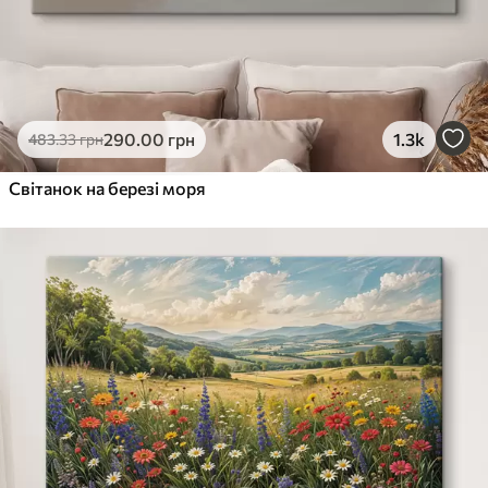
290
.00
грн
1.3k
483
.33
грн
Світанок на березі моря