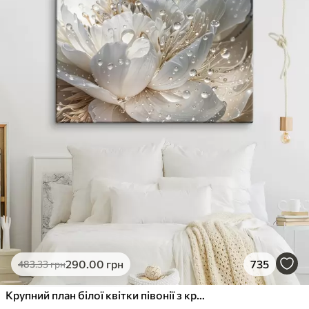
290
.00
грн
735
483
.33
грн
Крупний план білої квітки півонії з крапельками води на пелюстках на розмитому фоні