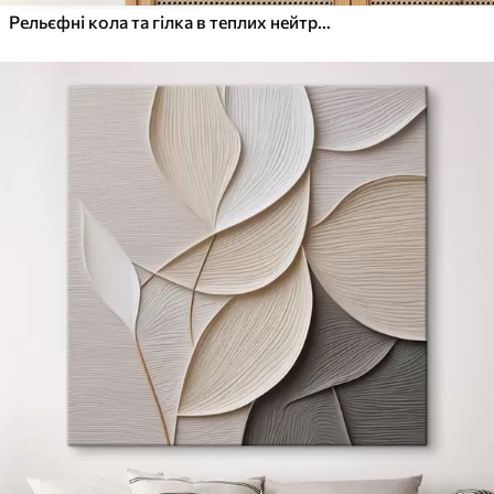
Рельєфні кола та гілка в теплих нейтральних тонах