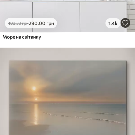
290
.00
грн
1.4k
483
.33
грн
Море на світанку