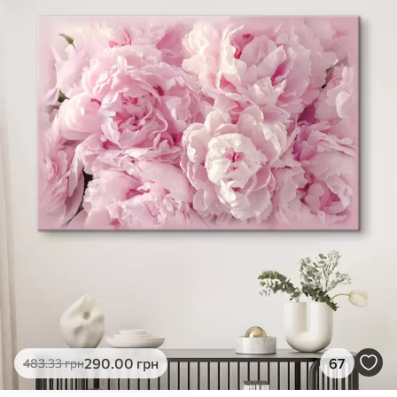
✓
Яскраві, насичені кольори
✓
Стійкість до вицвітання
✓
Безпечне чорнило без запаху
✗
Поверхня з текстурою полотна
✗
Екологічний матеріал
Преміум
Від
363
.00
грн
✓
Яскраві, насичені кольори
✓
Стійкість до вицвітання
✓
Безпечне чорнило без запаху
✓
Поверхня з текстурою полотна
✗
Екологічний матеріал
Еко-Преміум
290
.00
грн
67
483
.33
грн
Від
455
.00
грн