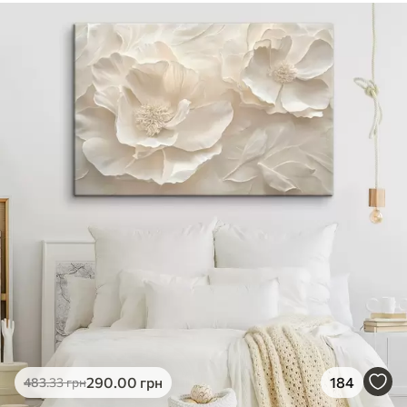
290
.00
грн
184
483
.33
грн