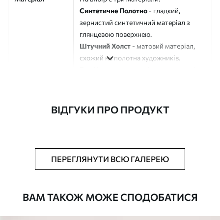
Синтетичне Полотно
- гладкий,
зернистий синтетичний матеріал з
глянцевою поверхнею.
Штучний Холст
- матовий матеріал,
схожий на полотна художників.
Еко-Холст
- високоякісне полотно зі
100% бавовни.
Автор
ART-HOLST
ВІДГУКИ ПРО ПРОДУКТ
Номер артикулу
s43429
Додатково
Можна додати лакове покриття.
ПЕРЕГЛЯНУТИ ВСЮ ГАЛЕРЕЮ
Доступні матеріали
ВАМ ТАКОЖ МОЖЕ СПОДОБАТИСЯ
Стандарт
Від
290
.00
грн