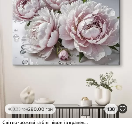
290
.00
грн
138
483
.33
грн
Світло-рожеві та білі півонії з крапельками води на пелюстках, тло - біла поверхня