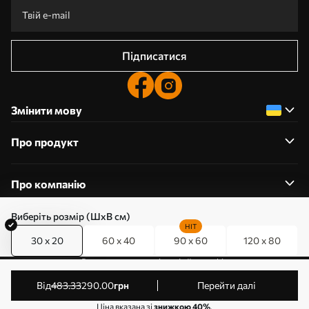
Підписатися
Змінити мову
Про продукт
Про компанію
Виберіть розмір (ШхВ см)
HIT
30 x 20
60 x 40
90 x 60
120 x 80
0800357223
Редагування дозволів на файли cookie
© 2011-2026 Art-holst. Усі права захищені. Власник:
від
483
.33
290
.00
грн
Перейти далі
ТОВ “КЛЄВЄР”. Код ЄДРПОУ: 31780602.
Ціна вказана зі
знижкою 40%
.