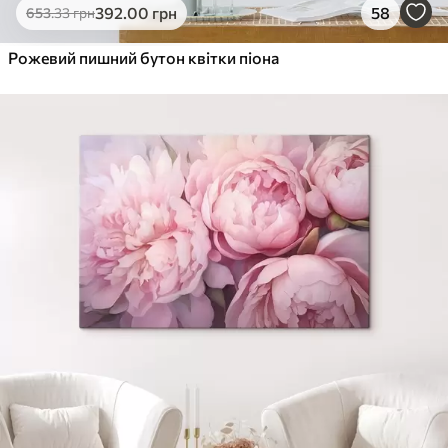
392
.00
грн
58
653
.33
грн
Рожевий пишний бутон квітки піона