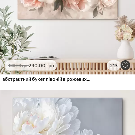
290
.00
грн
213
483
.33
грн
абстрактний букет півоній в рожевих тонах