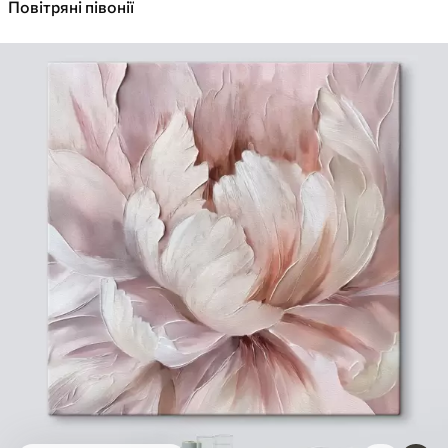
✓
Повітряні півонії
Яскраві, насичені кольори
✓
Стійкість до вицвітання
✓
Безпечне чорнило без запаху
✓
Поверхня з текстурою полотна
✓
Екологічний матеріал