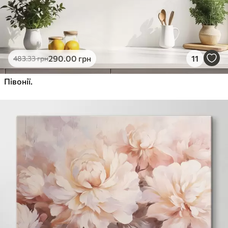
290
.00
грн
11
483
.33
грн
Півонії.