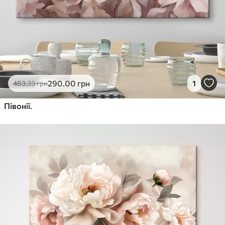
290
.00
грн
1
483
.33
грн
Півонії.