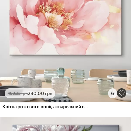
290
.00
грн
6
483
.33
грн
Квітка рожевої півонії, акварельний стиль