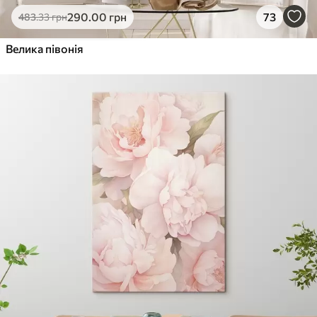
290
.00
грн
73
483
.33
грн
Велика півонія