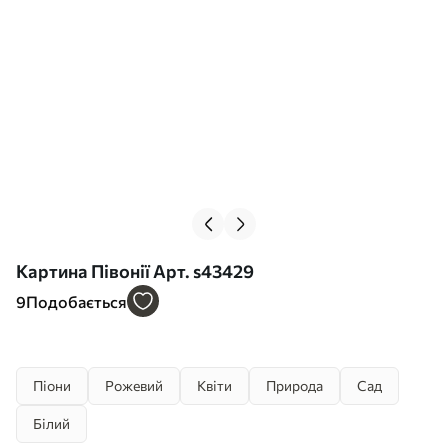
Картина Півонії Арт. s43429
9
Подобається
Піони
Рожевий
Квіти
Природа
Сад
Білий