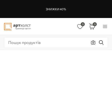
ЗНИЖКИ 40%
0
0