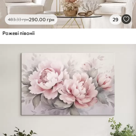
290
.00
грн
29
483
.33
грн
Рожеві півонії