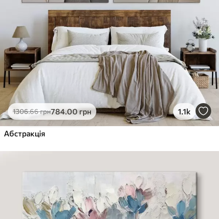
784
.00
грн
1.1k
1306
.66
грн
Абстракція