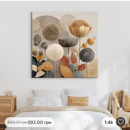
✓
Безпечне чорнило без запаху
✓
Поверхня з текстурою полотна
✓
Екологічний матеріал
392
.00
грн
1.4k
653
.33
грн