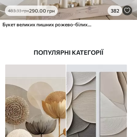
290
.00
грн
382
483
.33
грн
Букет великих пишних рожево-білих квітів півонії із зеленим листям на м’якому розмитому фоні
ПОПУЛЯРНІ КАТЕГОРІЇ