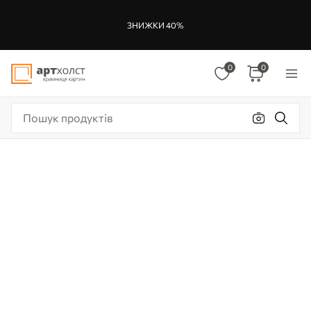
ЗНИЖКИ 40%
0
0