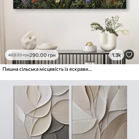
290
.00
грн
1.3k
483
.33
грн
Пишна сільська місцевість із яскравим лугом диких квітів, наповненим різнокольоровими квітами під хмарним небом