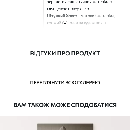
зернистий синтетичний матеріал з
глянцевою поверхнею.
Штучний Холст
- матовий матеріал,
схожий на полотна художників.
Еко-Холст
- високоякісне полотно зі
100% бавовни.
Автор
ART-HOLST
ВІДГУКИ ПРО ПРОДУКТ
Номер артикулу
s43235
Додатково
Можна додати лакове покриття.
ПЕРЕГЛЯНУТИ ВСЮ ГАЛЕРЕЮ
Доступні матеріали
ВАМ ТАКОЖ МОЖЕ СПОДОБАТИСЯ
Стандарт
Від
392
.00
грн
✓
Яскраві, насичені кольори