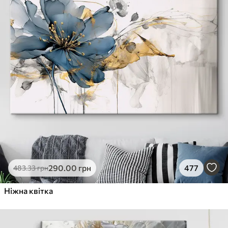
290
.00
грн
477
483
.33
грн
Ніжна квітка