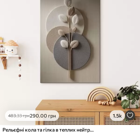
✓
Стійкість до вицвітання
✓
Безпечне чорнило без запаху
✗
Поверхня з текстурою полотна
✗
Екологічний матеріал
Преміум
Від
490
.00
грн
✓
Яскраві, насичені кольори
✓
Стійкість до вицвітання
✓
Безпечне чорнило без запаху
✓
Поверхня з текстурою полотна
✗
Екологічний матеріал
Еко-Преміум
290
.00
грн
1.5k
483
.33
грн
Від
615
.00
грн
✓
Яскраві, насичені кольори
Рельєфні кола та гілка в теплих нейтральних тонах
✓
Стійкість до вицвітання