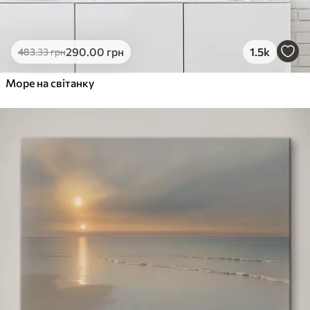
290
.00
грн
1.5k
483
.33
грн
Море на світанку