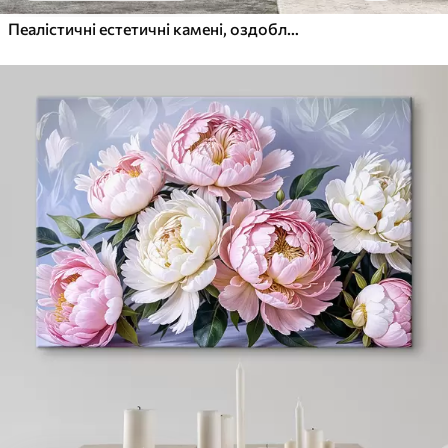
Пеалістичні естетичні камені, оздоблення будинку, природне освітлення