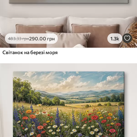
290
.00
грн
1.3k
483
.33
грн
Світанок на березі моря