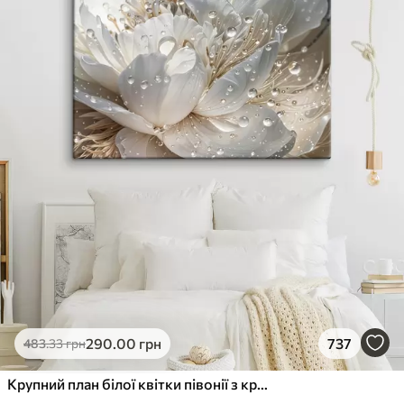
290
.00
грн
737
483
.33
грн
Крупний план білої квітки півонії з крапельками води на пелюстках на розмитому фоні