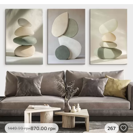
870
.00
грн
267
1449
.99
грн