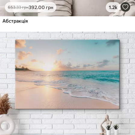
392
.00
грн
1.2k
653
.33
грн
Абстракція