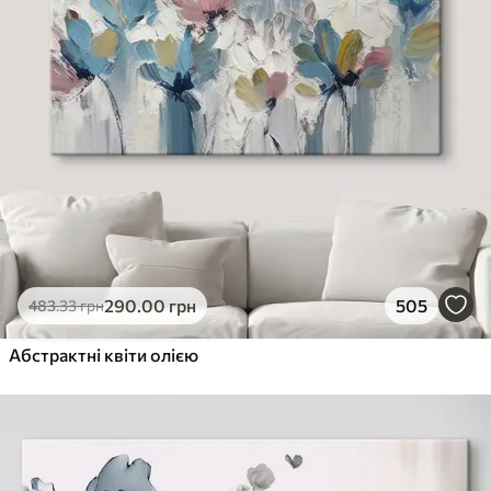
290
.00
грн
505
483
.33
грн
Абстрактні квіти олією