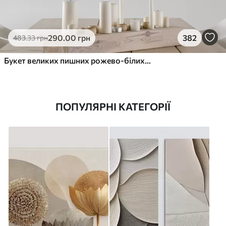
290
.00
грн
382
483
.33
грн
Букет великих пишних рожево-білих квітів півонії із зеленим листям на м’якому розмитому фоні
ПОПУЛЯРНІ КАТЕГОРІЇ