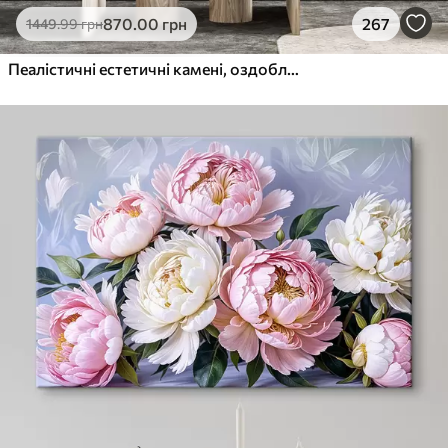
870
.00
грн
267
1449
.99
грн
Пеалістичні естетичні камені, оздоблення будинку, природне освітлення