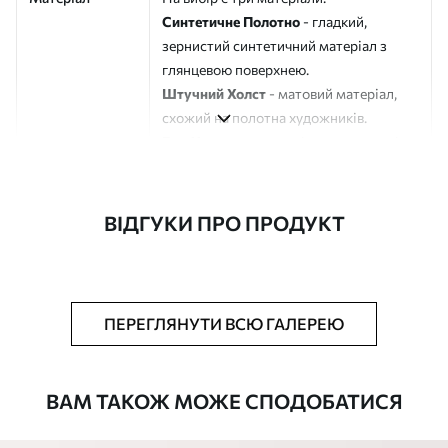
Синтетичне Полотно
- гладкий,
зернистий синтетичний матеріал з
глянцевою поверхнею.
Штучний Холст
- матовий матеріал,
схожий на полотна художників.
Еко-Холст
- високоякісне полотно зі
100% бавовни.
Автор
ART-HOLST
ВІДГУКИ ПРО ПРОДУКТ
Номер артикулу
s42775
Додатково
Можна додати лакове покриття.
ПЕРЕГЛЯНУТИ ВСЮ ГАЛЕРЕЮ
Доступні матеріали
ВАМ ТАКОЖ МОЖЕ СПОДОБАТИСЯ
Стандарт
Від
290
.00
грн