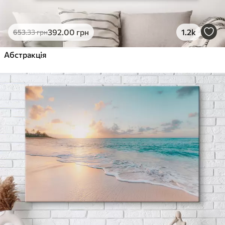
392
.00
грн
1.2k
653
.33
грн
Абстракція