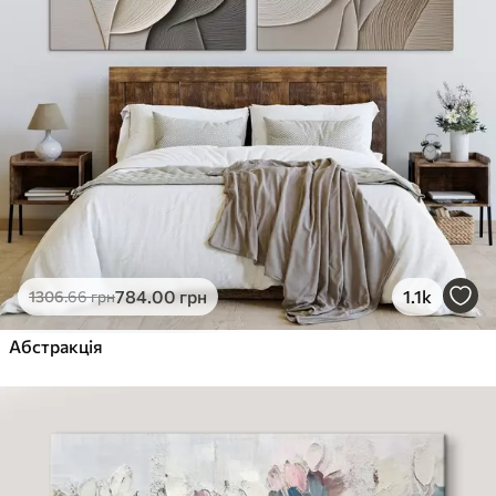
784
.00
грн
1.1k
1306
.66
грн
Абстракція