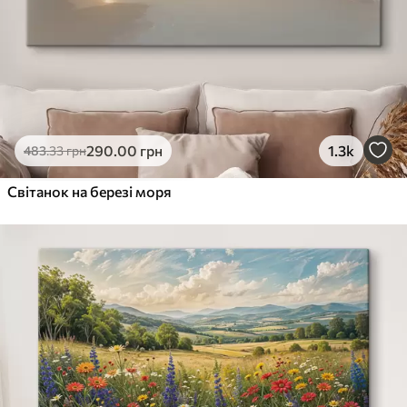
290
.00
грн
1.3k
483
.33
грн
Світанок на березі моря