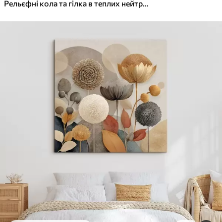
✓
Яскраві, насичені кольори
Рельєфні кола та гілка в теплих нейтральних тонах
✓
Стійкість до вицвітання
✓
Безпечне чорнило без запаху
✓
Поверхня з текстурою полотна
✓
Екологічний матеріал