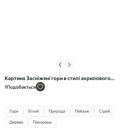
Картина Засніжені гори в стилі акрилового
живопису Арт. s42775
1
Подобається
Гори
Білий
Природа
Пейзаж
Сірий
Дерева
Панорама