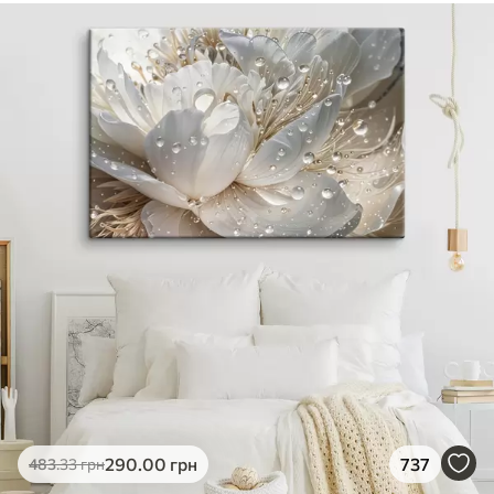
290
.00
грн
737
483
.33
грн