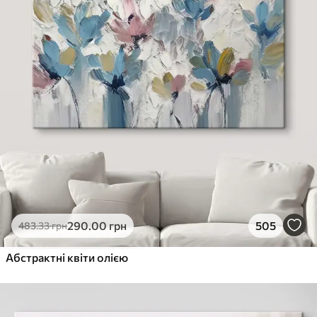
290
.00
грн
505
483
.33
грн
Абстрактні квіти олією