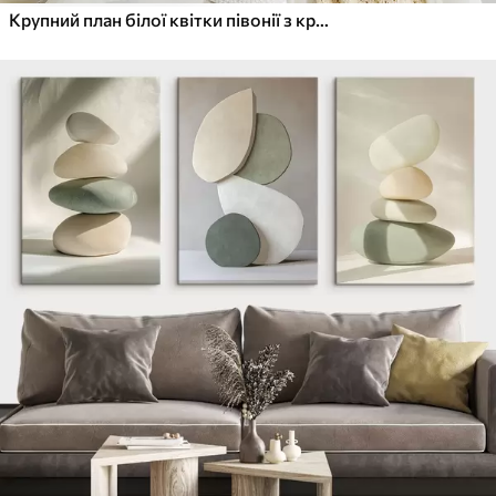
Крупний план білої квітки півонії з крапельками води на пелюстках на розмитому фоні