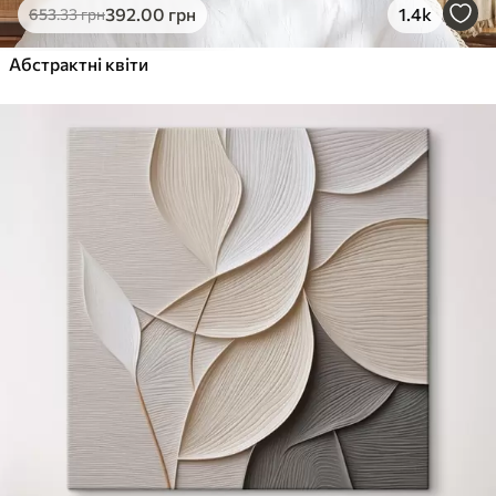
392
.00
грн
1.4k
653
.33
грн
Абстрактні квіти