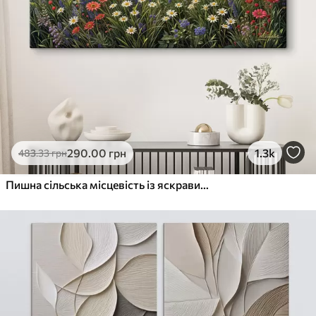
290
.00
грн
1.3k
483
.33
грн
Пишна сільська місцевість із яскравим лугом диких квітів, наповненим різнокольоровими квітами під хмарним небом