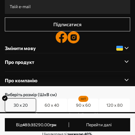
Підписатися
Змінити мову
Про продукт
Про компанію
Виберіть розмір (ШхВ см)
HIT
30 x 20
60 x 40
90 x 60
120 x 80
0800357223
Редагування дозволів на файли cookie
© 2011-2026 Art-holst. Усі права захищені. Власник:
від
483
.33
290
.00
грн
Перейти далі
ТОВ “КЛЄВЄР”. Код ЄДРПОУ: 31780602.
Ціна вказана зі
знижкою 40%
.