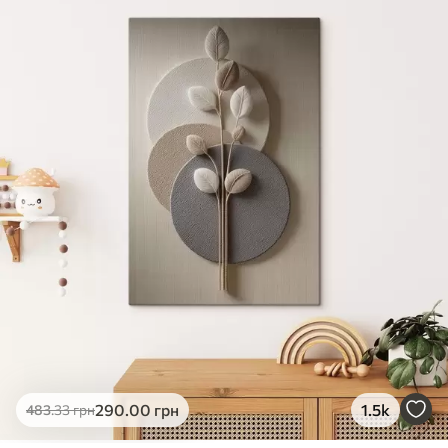
✓
Яскраві, насичені кольори
✓
Стійкість до вицвітання
✓
Безпечне чорнило без запаху
✗
Поверхня з текстурою полотна
✗
Екологічний матеріал
Преміум
Від
363
.00
грн
✓
Яскраві, насичені кольори
✓
Стійкість до вицвітання
✓
Безпечне чорнило без запаху
✓
Поверхня з текстурою полотна
✗
Екологічний матеріал
Еко-Преміум
290
.00
грн
1.5k
483
.33
грн
Від
455
.00
грн