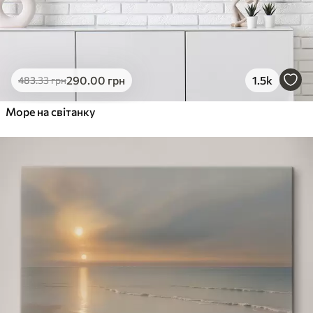
290
.00
грн
1.5k
483
.33
грн
Море на світанку