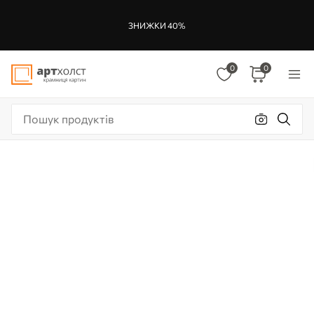
ЗНИЖКИ 40%
0
0