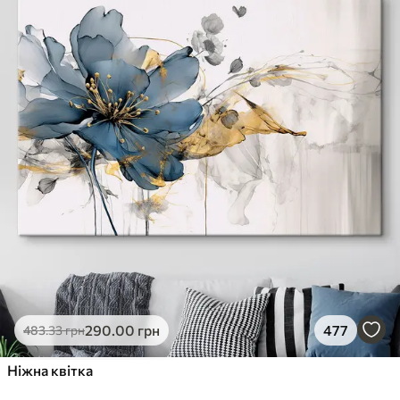
290
.00
грн
477
483
.33
грн
Ніжна квітка