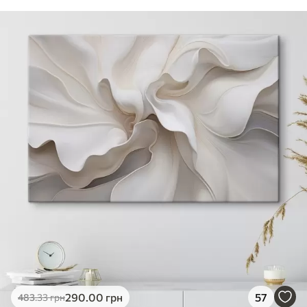
290
.00
грн
57
483
.33
грн