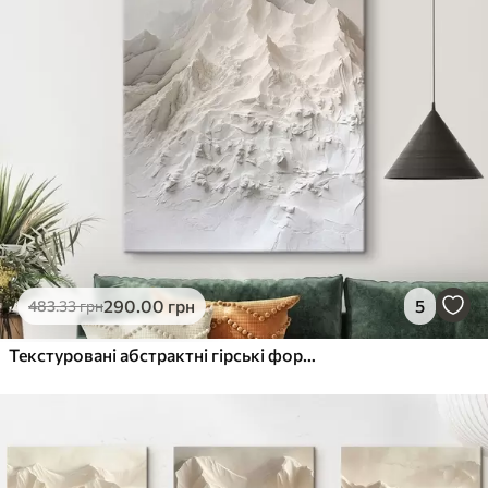
290
.00
грн
5
483
.33
грн
Текстуровані абстрактні гірські форми у світлих тонах