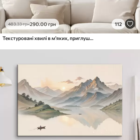
290
.00
грн
112
483
.33
грн
Текстуровані хвилі в м'яких, приглушених тонах