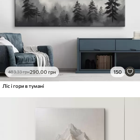
290
.00
грн
150
483
.33
грн
Ліс і гори в тумані