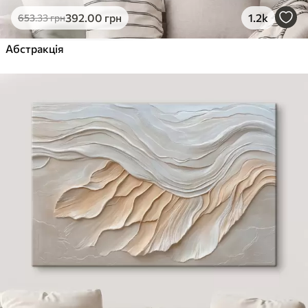
392
.00
грн
1.2k
653
.33
грн
Абстракція