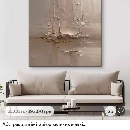
392
.00
грн
25
653
.33
грн
Абстракція з імітацією великих мазків пензля