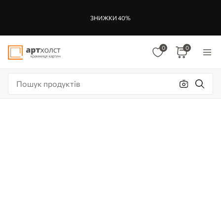
ЗНИЖКИ 40%
0
0