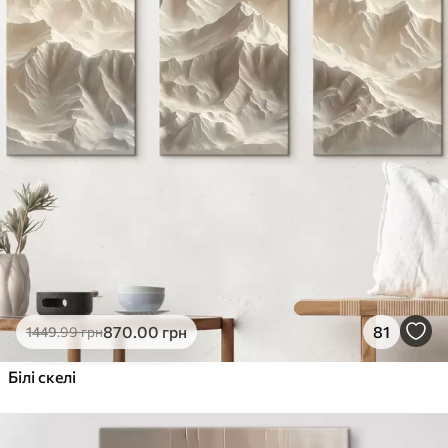
870
.00
грн
81
1449
.99
грн
Білі скелі