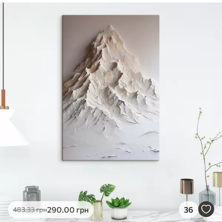
✓
Безпечне чорнило без запаху
✓
Поверхня з текстурою полотна
✓
Екологічний матеріал
290
.00
грн
36
483
.33
грн