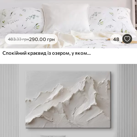
290
.00
грн
48
483
.33
грн
Спокійний краєвид із озером, у якому відображаються гори, на задньому плані з маленьким човном на спокійній воді