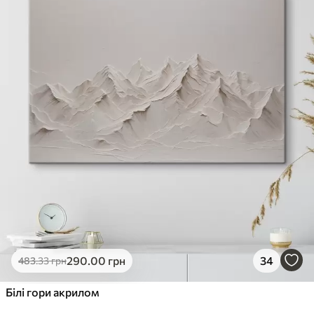
✓
Стійкість до вицвітання
✓
Безпечне чорнило без запаху
✗
Поверхня з текстурою полотна
✗
Екологічний матеріал
Преміум
Від
363
.00
грн
✓
Яскраві, насичені кольори
✓
Стійкість до вицвітання
✓
Безпечне чорнило без запаху
✓
Поверхня з текстурою полотна
✗
Екологічний матеріал
Еко-Преміум
290
.00
грн
34
483
.33
грн
Від
455
.00
грн
✓
Білі гори акрилом
Яскраві, насичені кольори
✓
Стійкість до вицвітання