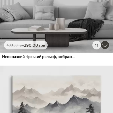
290
.00
грн
11
483
.33
грн
Невиразний гірський рельєф, зображений товстими штрихами