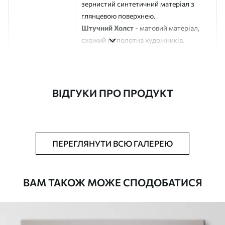
зернистий синтетичний матеріал з
глянцевою поверхнею.
Штучний Холст
- матовий матеріал,
схожий на полотна художників.
Еко-Холст
- високоякісне полотно зі
100% бавовни.
Автор
ART-HOLST
ВІДГУКИ ПРО ПРОДУКТ
Номер артикулу
s45015
Додатково
Можна додати лакове покриття.
ПЕРЕГЛЯНУТИ ВСЮ ГАЛЕРЕЮ
Доступні матеріали
ВАМ ТАКОЖ МОЖЕ СПОДОБАТИСЯ
Стандарт
Від
290
.00
грн
✓
Яскраві, насичені кольори