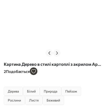
Картина Дерево в стилі картоплі з акрилом Арт.
s42548
2
Подобається
Дерева
Білий
Природа
Пейзаж
Рослини
Листя
Бежевий