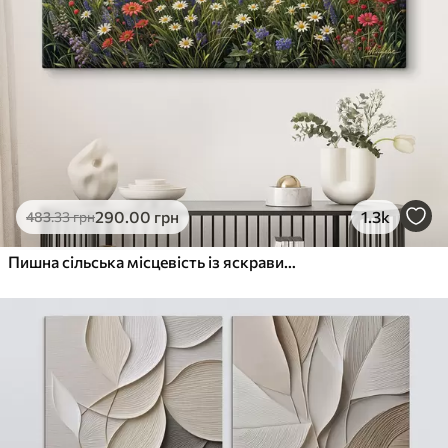
290
.00
грн
1.3k
483
.33
грн
Пишна сільська місцевість із яскравим лугом диких квітів, наповненим різнокольоровими квітами під хмарним небом