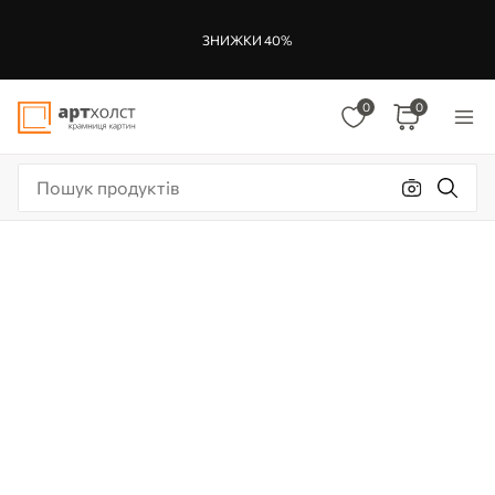
ЗНИЖКИ 40%
0
0