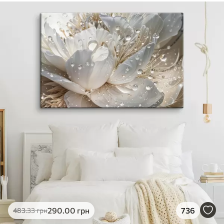
290
.00
грн
736
483
.33
грн