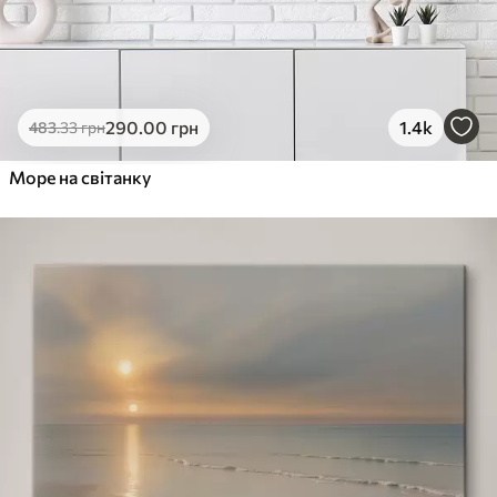
290
.00
грн
1.4k
483
.33
грн
Море на світанку