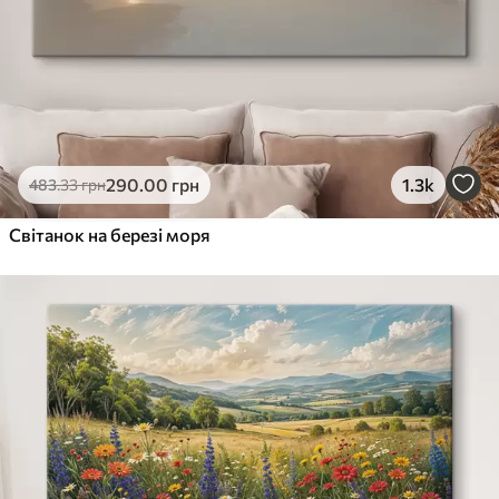
290
.00
грн
1.3k
483
.33
грн
Світанок на березі моря