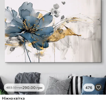
290
.00
грн
476
483
.33
грн
Ніжна квітка