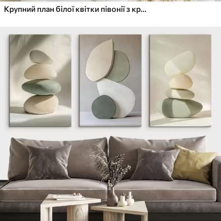
Крупний план білої квітки півонії з крапельками води на пелюстках на розмитому фоні