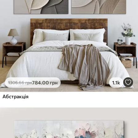
784
.00
грн
1.1k
1306
.66
грн
Абстракція