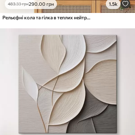
290
.00
грн
1.5k
483
.33
грн
Рельєфні кола та гілка в теплих нейтральних тонах