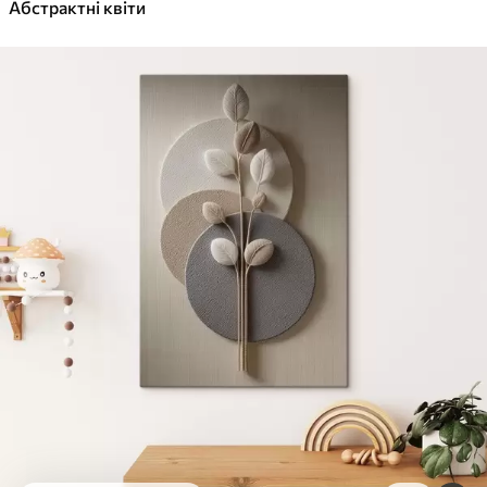
✓
Абстрактні квіти
Яскраві, насичені кольори
✓
Стійкість до вицвітання
✓
Безпечне чорнило без запаху
✓
Поверхня з текстурою полотна
✓
Екологічний матеріал