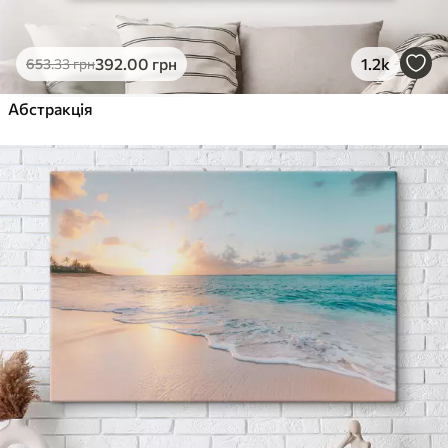
392
.00
грн
1.2k
653
.33
грн
Абстракція