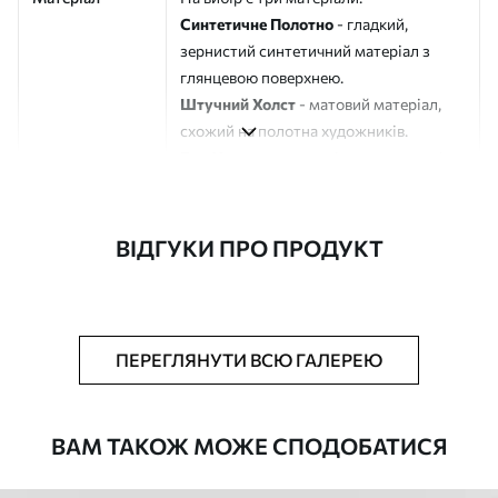
Синтетичне Полотно
- гладкий,
зернистий синтетичний матеріал з
глянцевою поверхнею.
Штучний Холст
- матовий матеріал,
схожий на полотна художників.
Еко-Холст
- високоякісне полотно зі
100% бавовни.
Автор
ART-HOLST
ВІДГУКИ ПРО ПРОДУКТ
Номер артикулу
s42548
Додатково
Можна додати лакове покриття.
ПЕРЕГЛЯНУТИ ВСЮ ГАЛЕРЕЮ
Доступні матеріали
ВАМ ТАКОЖ МОЖЕ СПОДОБАТИСЯ
Стандарт
Від
392
.00
грн