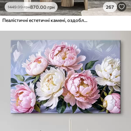
870
.00
грн
267
1449
.99
грн
Пеалістичні естетичні камені, оздоблення будинку, природне освітлення