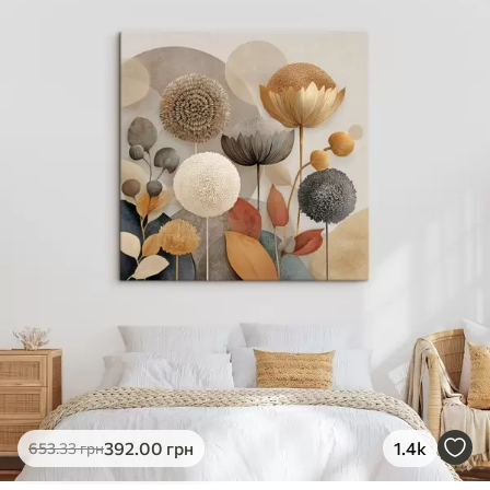
✓
Яскраві, насичені кольори
✓
Стійкість до вицвітання
✓
Безпечне чорнило без запаху
✗
Поверхня з текстурою полотна
✗
Екологічний матеріал
Преміум
Від
490
.00
грн
✓
Яскраві, насичені кольори
✓
Стійкість до вицвітання
✓
Безпечне чорнило без запаху
✓
Поверхня з текстурою полотна
✗
Екологічний матеріал
Еко-Преміум
392
.00
грн
1.4k
653
.33
грн
Від
615
.00
грн