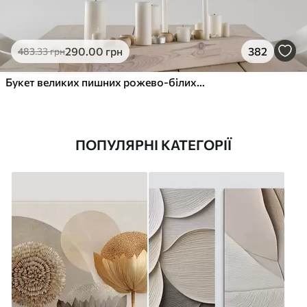
290
.00
грн
382
483
.33
грн
Букет великих пишних рожево-білих квітів півонії із зеленим листям на м’якому розмитому фоні
ПОПУЛЯРНІ КАТЕГОРІЇ