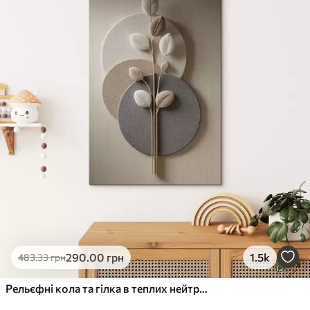
✓
Стійкість до вицвітання
✓
Безпечне чорнило без запаху
✗
Поверхня з текстурою полотна
✗
Екологічний матеріал
Преміум
Від
363
.00
грн
✓
Яскраві, насичені кольори
✓
Стійкість до вицвітання
✓
Безпечне чорнило без запаху
✓
Поверхня з текстурою полотна
✗
Екологічний матеріал
Еко-Преміум
290
.00
грн
1.5k
483
.33
грн
Від
455
.00
грн
✓
Яскраві, насичені кольори
Рельєфні кола та гілка в теплих нейтральних тонах
✓
Стійкість до вицвітання