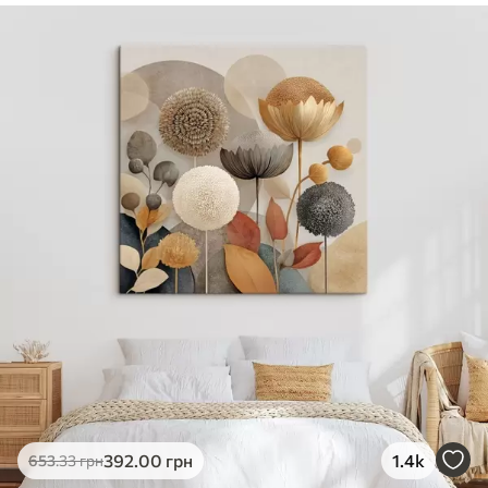
✓
Безпечне чорнило без запаху
✓
Поверхня з текстурою полотна
✓
Екологічний матеріал
392
.00
грн
1.4k
653
.33
грн