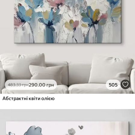
290
.00
грн
505
483
.33
грн
Абстрактні квіти олією