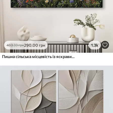
290
.00
грн
1.3k
483
.33
грн
Пишна сільська місцевість із яскравим лугом диких квітів, наповненим різнокольоровими квітами під хмарним небом