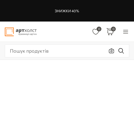
ЗНИЖКИ 40%
0
0