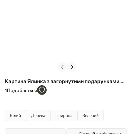
Картина Ялинка з загорнутими подарунками,
акварельний стиль, святковий Арт. s41944
1
Подобається
Білий
Дерева
Природа
Зелений
Готовий до відправки