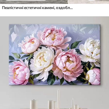
Пеалістичні естетичні камені, оздоблення будинку, природне освітлення