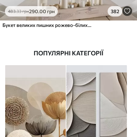
290
.00
грн
382
483
.33
грн
Букет великих пишних рожево-білих квітів півонії із зеленим листям на м’якому розмитому фоні
ПОПУЛЯРНІ КАТЕГОРІЇ