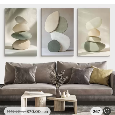
870
.00
грн
267
1449
.99
грн