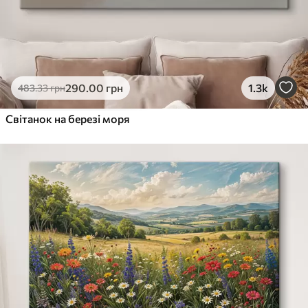
290
.00
грн
1.3k
483
.33
грн
Світанок на березі моря