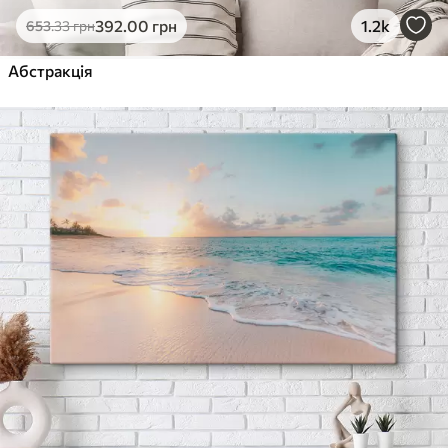
392
.00
грн
1.2k
653
.33
грн
Абстракція