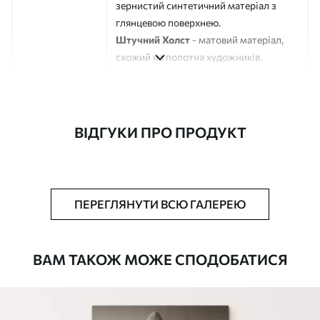
зернистий синтетичний матеріал з
глянцевою поверхнею.
Штучний Холст
- матовий матеріал,
схожий на полотна художників.
Еко-Холст
- високоякісне полотно зі
100% бавовни.
Автор
ART-HOLST
ВІДГУКИ ПРО ПРОДУКТ
Номер артикулу
s41944
Додатково
Можна додати лакове покриття.
ПЕРЕГЛЯНУТИ ВСЮ ГАЛЕРЕЮ
Доступні матеріали
ВАМ ТАКОЖ МОЖЕ СПОДОБАТИСЯ
Стандарт
Від
290
.00
грн
✓
Яскраві, насичені кольори