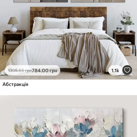
784
.00
грн
1.1k
1306
.66
грн
Абстракція