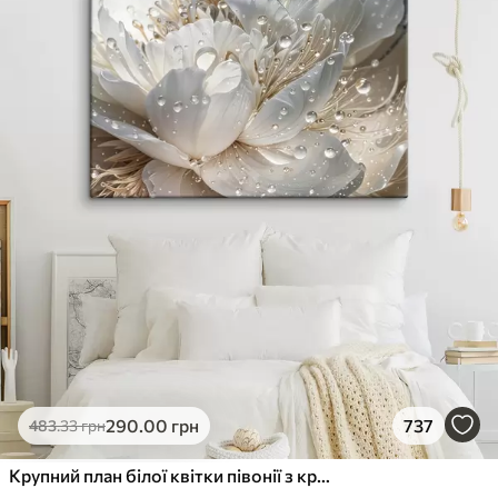
290
.00
грн
737
483
.33
грн
Крупний план білої квітки півонії з крапельками води на пелюстках на розмитому фоні