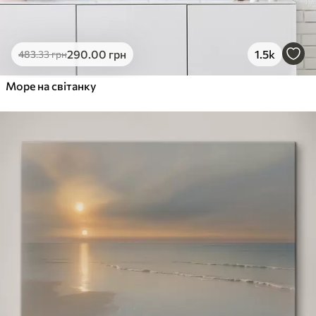
290
.00
грн
1.5k
483
.33
грн
Море на світанку