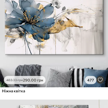
290
.00
грн
477
483
.33
грн
Ніжна квітка