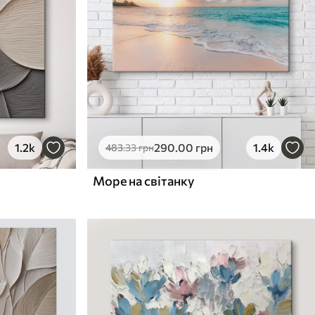
1.2k
290
.00
грн
1.4k
483
.33
грн
Море на світанку