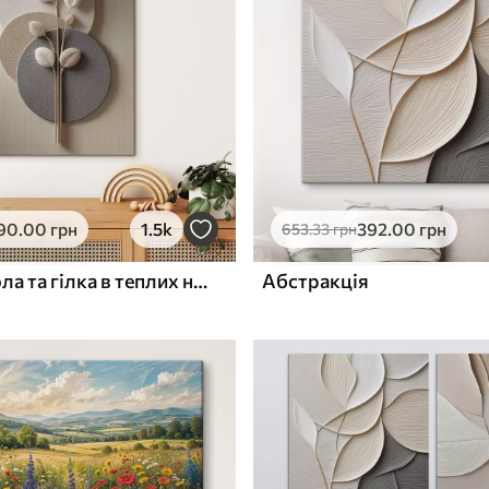
ю
Поверхня з текстурою
✓
полотна
✓
л
Екологічний матеріал
90
.00
грн
1.5k
392
.00
грн
653
.33
грн
Рельєфні кола та гілка в теплих нейтральних тонах
Абстракція