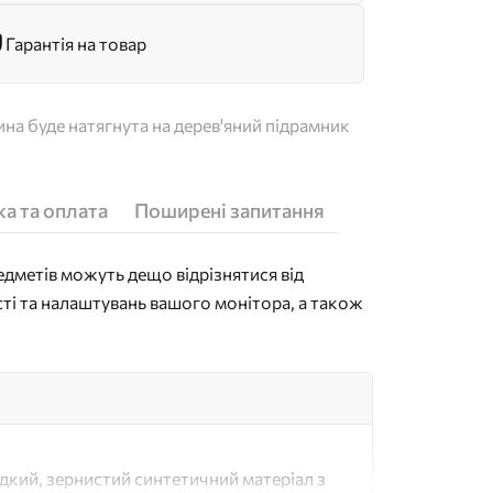
Гарантія на товар
на буде натягнута на дерев'яний підрамник
а та оплата
Поширені запитання
дметів можуть дещо відрізнятися від
сті та налаштувань вашого монітора, а також
адкий, зернистий синтетичний матеріал з