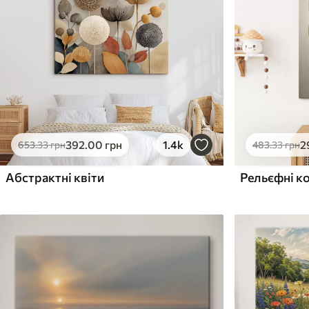
Поверхня з текстурою
Поверхня з текстуро
✗
✓
полотна
полотна
✗
✗
Екологічний матеріал
Екологічний матеріа
392
.00
грн
1.4k
2
653
.33
грн
483
.33
грн
Абстрактні квіти