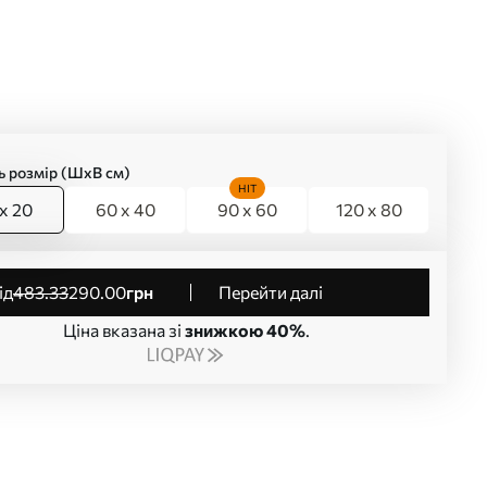
ь розмір (ШхВ см)
HIT
x 20
60 x 40
90 x 60
120 x 80
від
483
.33
290
.00
грн
Перейти далі
Ціна вказана зі
знижкою 40%
.