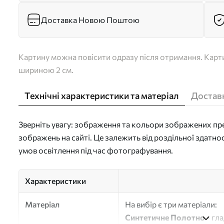
Доставка Новою Поштою
Картину можна повісити одразу після отримання. Карти
шириною 2 см.
Технічні характеристики та матеріал
Доставк
Зверніть увагу: зображення та кольори зображених пре
зображень на сайті. Це залежить від роздільної здатно
умов освітлення під час фотографування.
Характеристики
Матеріал
На вибір є три матеріали:
Синтетичне Полотно
- гл