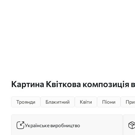
Картина Квіткова композиція 
нейтральних тонах Арт. s41858
Троянди
Блакитний
Квіти
Піони
При
Українське виробництво