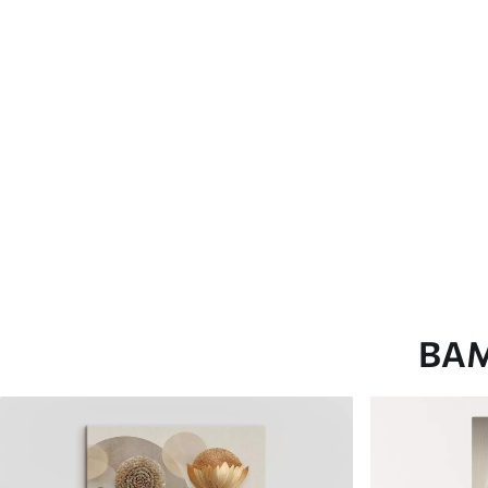
глянцевою поверхнею.
Штучний Холст
- матовий
Еко-Холст
- високоякісне
Автор
ART-HOLST
Номер артикулу
s41858
Додатково
Можна додати лакове пок
Доступні матеріали
ВА
Стандарт
Преміум
Від
290
.00
грн
Від
363
.00
грн
✓
✓
Яскраві, насичені кольори
Яскраві, насичені ко
✓
✓
Стійкість до вицвітання
Стійкість до вицвіта
✓
✓
Безпечне чорнило без запаху
Безпечне чорнило бе