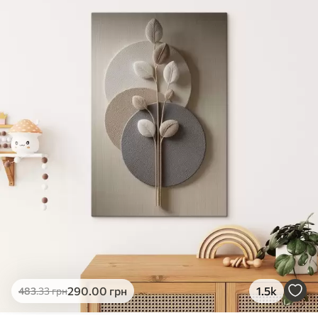
✓
Яскраві, насичені кольори
✓
Стійкість до вицвітання
✓
Безпечне чорнило без запаху
✗
Поверхня з текстурою полотна
✗
Екологічний матеріал
Преміум
Від
363
.00
грн
✓
Яскраві, насичені кольори
✓
Стійкість до вицвітання
✓
Безпечне чорнило без запаху
✓
Поверхня з текстурою полотна
✗
Екологічний матеріал
Еко-Преміум
290
.00
грн
1.5k
483
.33
грн
Від
455
.00
грн