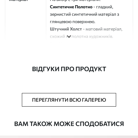
Синтетичне Полотно
- гладкий,
зернистий синтетичний матеріал з
глянцевою поверхнею.
Штучний Холст
- матовий матеріал,
схожий на полотна художників.
Еко-Холст
- високоякісне полотно зі
100% бавовни.
Автор
ART-HOLST
ВІДГУКИ ПРО ПРОДУКТ
Номер артикулу
s41777
Додатково
Можна додати лакове покриття.
ПЕРЕГЛЯНУТИ ВСЮ ГАЛЕРЕЮ
Доступні матеріали
ВАМ ТАКОЖ МОЖЕ СПОДОБАТИСЯ
Стандарт
Від
290
.00
грн