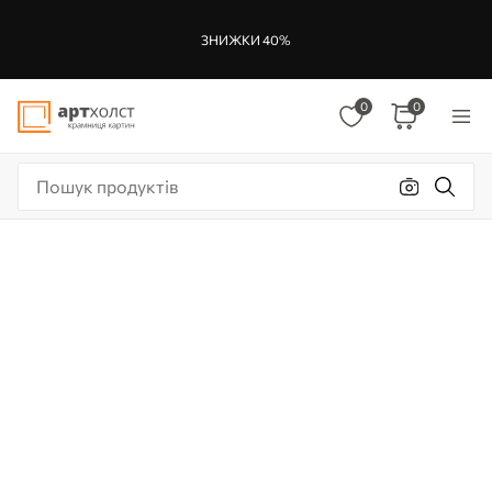
ЗНИЖКИ 40%
0
0