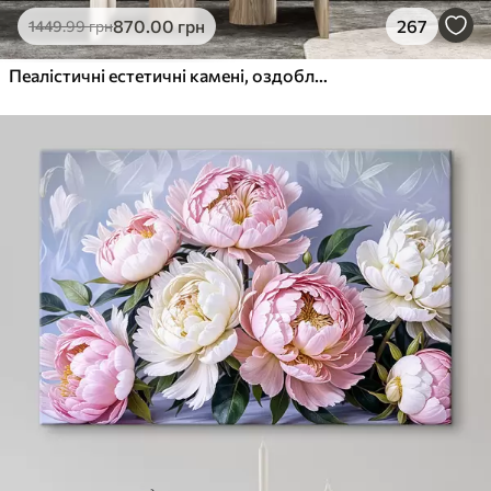
870
.00
грн
267
1449
.99
грн
Пеалістичні естетичні камені, оздоблення будинку, природне освітлення