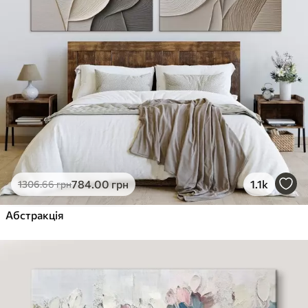
784
.00
грн
1.1k
1306
.66
грн
Абстракція