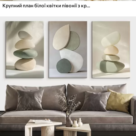
Крупний план білої квітки півонії з крапельками води на пелюстках на розмитому фоні