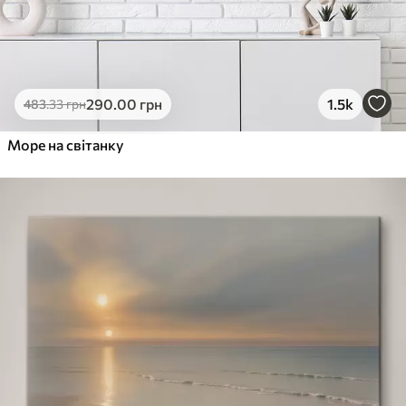
290
.00
грн
1.5k
483
.33
грн
Море на світанку