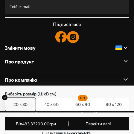
Підписатися
Змінити мову
Про продукт
Про компанію
Виберіть розмір (ШхВ см)
HIT
20 x 30
40 x 60
60 x 90
80 x 120
0800357223
Редагування дозволів на файли cookie
© 2011-2026 Art-holst. Усі права захищені. Власник:
від
483
.33
290
.00
грн
Перейти далі
ТОВ “КЛЄВЄР”. Код ЄДРПОУ: 31780602.
Ціна вказана зі
знижкою 40%
.