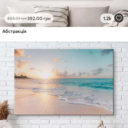
392
.00
грн
1.2k
653
.33
грн
Абстракція