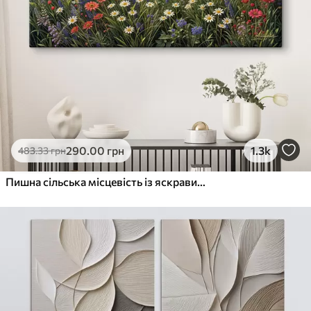
290
.00
грн
1.3k
483
.33
грн
Пишна сільська місцевість із яскравим лугом диких квітів, наповненим різнокольоровими квітами під хмарним небом