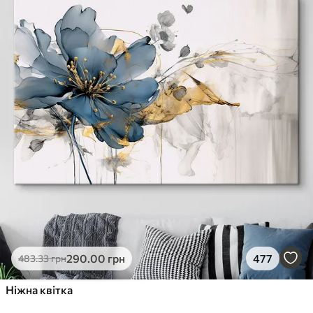
290
.00
грн
477
483
.33
грн
Ніжна квітка