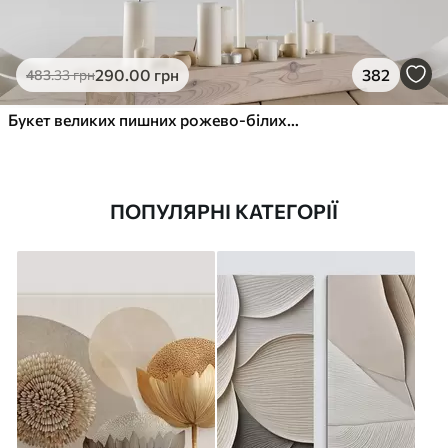
290
.00
грн
382
483
.33
грн
Букет великих пишних рожево-білих квітів півонії із зеленим листям на м’якому розмитому фоні
ПОПУЛЯРНІ КАТЕГОРІЇ