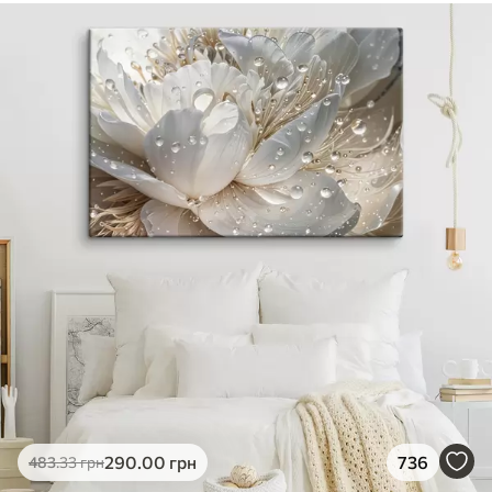
290
.00
грн
736
483
.33
грн