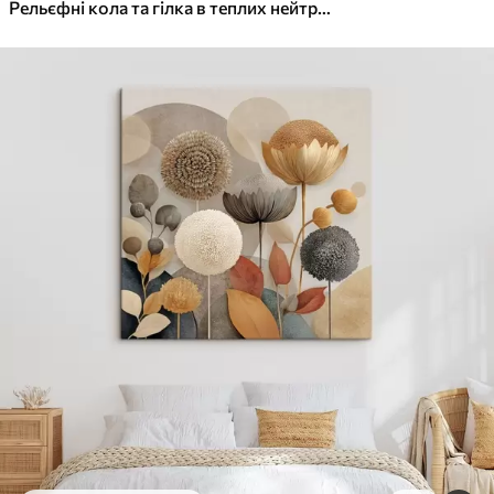
✓
Яскраві, насичені кольори
Рельєфні кола та гілка в теплих нейтральних тонах
✓
Стійкість до вицвітання
✓
Безпечне чорнило без запаху
✓
Поверхня з текстурою полотна
✓
Екологічний матеріал