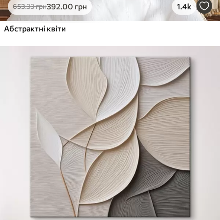
392
.00
грн
1.4k
653
.33
грн
Абстрактні квіти