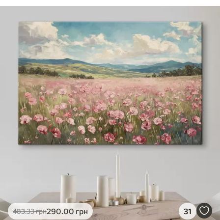
290
.00
грн
31
483
.33
грн