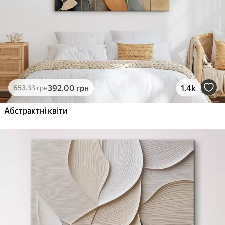
392
.00
грн
1.4k
653
.33
грн
Абстрактні квіти