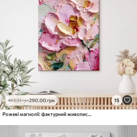
290
.00
грн
15
483
.33
грн
Рожеві магнолії: фактурний живопис з об'ємними мазками