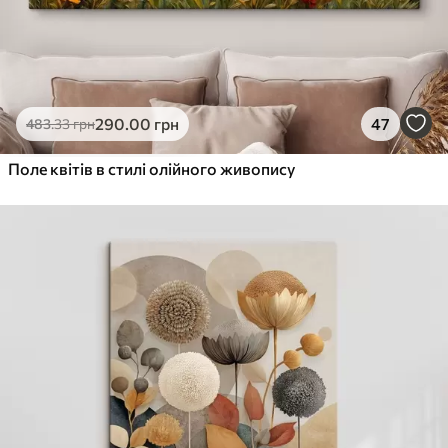
290
.00
грн
47
483
.33
грн
Поле квітів в стилі олійного живопису