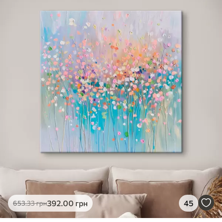
✓
Яскраві, насичені кольори
✓
Стійкість до вицвітання
✓
Безпечне чорнило без запаху
✗
Поверхня з текстурою полотна
✗
Екологічний матеріал
Преміум
Від
490
.00
грн
✓
Яскраві, насичені кольори
✓
Стійкість до вицвітання
✓
Безпечне чорнило без запаху
✓
Поверхня з текстурою полотна
✗
Екологічний матеріал
Еко-Преміум
392
.00
грн
45
653
.33
грн
Від
615
.00
грн