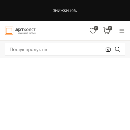
ЗНИЖКИ 40%
0
0