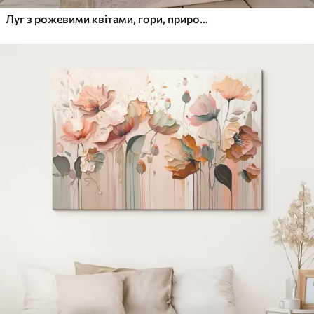
Луг з рожевими квітами, гори, природний краєвид, блакитне небо з хмарами, акрил