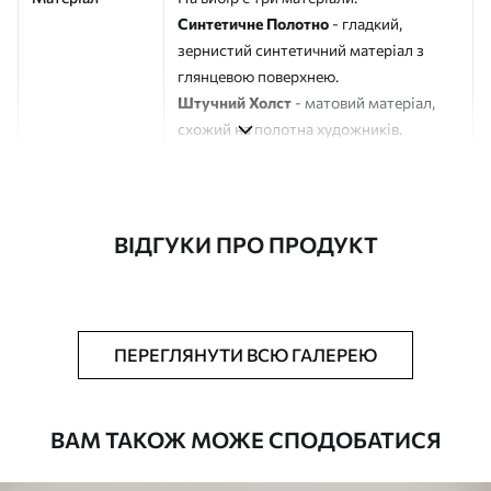
Синтетичне Полотно
- гладкий,
зернистий синтетичний матеріал з
глянцевою поверхнею.
Штучний Холст
- матовий матеріал,
схожий на полотна художників.
Еко-Холст
- високоякісне полотно зі
100% бавовни.
Автор
ART-HOLST
ВІДГУКИ ПРО ПРОДУКТ
Номер артикулу
s41695
Додатково
Можна додати лакове покриття.
ПЕРЕГЛЯНУТИ ВСЮ ГАЛЕРЕЮ
Доступні матеріали
ВАМ ТАКОЖ МОЖЕ СПОДОБАТИСЯ
Стандарт
Від
392
.00
грн