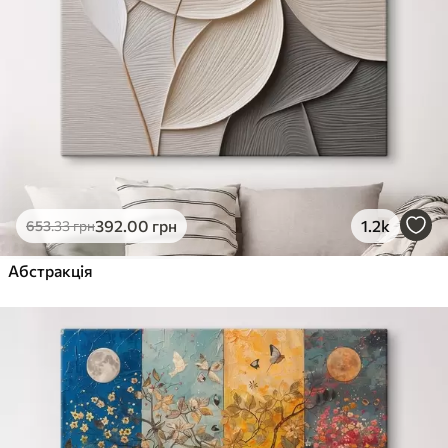
392
.00
грн
1.2k
653
.33
грн
Абстракція