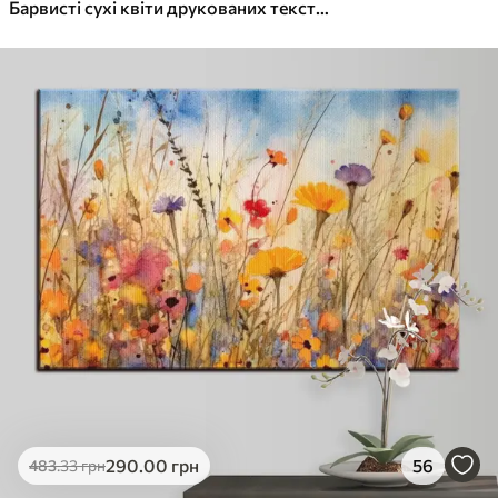
✓
Яскраві, насичені кольори
Барвисті сухі квіти друкованих текстури
✓
Стійкість до вицвітання
✓
Безпечне чорнило без запаху
✓
Поверхня з текстурою полотна
✓
Екологічний матеріал
290
.00
грн
56
483
.33
грн