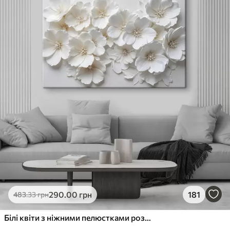
290
.00
грн
181
483
.33
грн
Білі квіти з ніжними пелюстками розташовані в красивому квітковому візерунку на світлому фоні