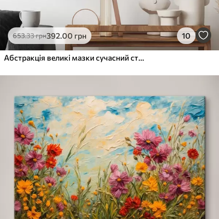
392
.00
грн
10
653
.33
грн
Абстракція великі мазки сучасний стиль