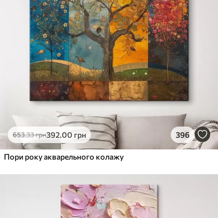
392
.00
грн
396
653
.33
грн
Пори року акварельного колажу