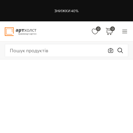
ЗНИЖКИ 40%
0
0