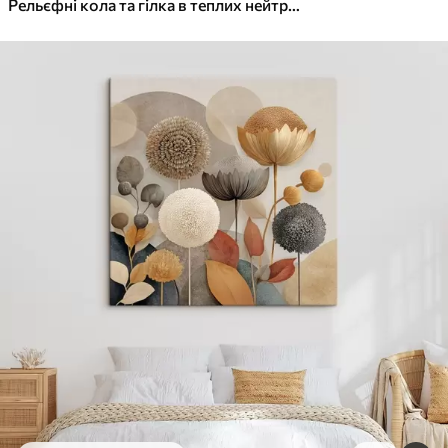
✓
Яскраві, насичені кольори
Рельєфні кола та гілка в теплих нейтральних тонах
✓
Стійкість до вицвітання
✓
Безпечне чорнило без запаху
✓
Поверхня з текстурою полотна
✓
Екологічний матеріал