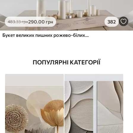
290
.00
грн
382
483
.33
грн
Букет великих пишних рожево-білих квітів півонії із зеленим листям на м’якому розмитому фоні
ПОПУЛЯРНІ КАТЕГОРІЇ