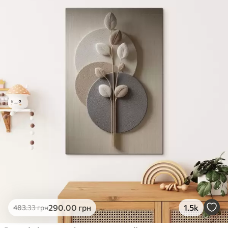
✓
Яскраві, насичені кольори
✓
Стійкість до вицвітання
✓
Безпечне чорнило без запаху
✗
Поверхня з текстурою полотна
✗
Екологічний матеріал
Преміум
Від
490
.00
грн
✓
Яскраві, насичені кольори
✓
Стійкість до вицвітання
✓
Безпечне чорнило без запаху
✓
Поверхня з текстурою полотна
✗
Екологічний матеріал
Еко-Преміум
290
.00
грн
1.5k
483
.33
грн
Від
615
.00
грн