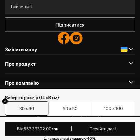
Підписатися
Змінити мову
Про продукт
Про компанію
Виберіть розмір (ШхВ см)
30 x 30
50 x 50
100 x 100
0800357223
Редагування дозволів на файли cookie
© 2011-2026 Art-holst. Усі права захищені. Власник:
від
653
.33
392
.00
грн
Перейти далі
ТОВ “КЛЄВЄР”. Код ЄДРПОУ: 31780602.
Ціна вказана зі
знижкою 40%
.