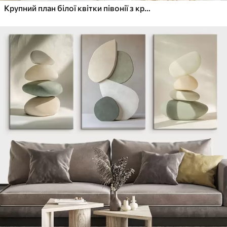
Крупний план білої квітки півонії з крапельками води на пелюстках на розмитому фоні