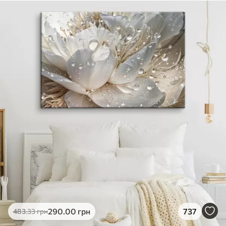
290
.00
грн
737
483
.33
грн