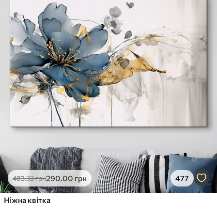
290
.00
грн
477
483
.33
грн
Ніжна квітка