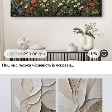
290
.00
грн
1.3k
483
.33
грн
Пишна сільська місцевість із яскравим лугом диких квітів, наповненим різнокольоровими квітами під хмарним небом