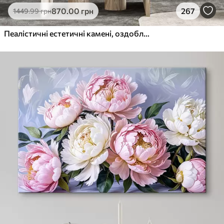
870
.00
грн
267
1449
.99
грн
Пеалістичні естетичні камені, оздоблення будинку, природне освітлення