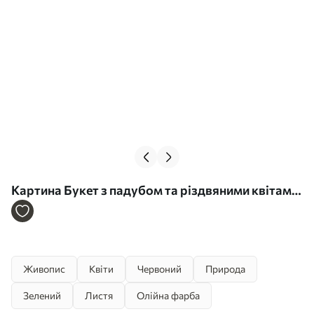
Картина Букет з падубом та різдвяними квітами
на темному тлі Арт. s41272
Живопис
Квіти
Червоний
Природа
Зелений
Листя
Олійна фарба