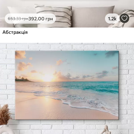
392
.00
грн
1.2k
653
.33
грн
Абстракція