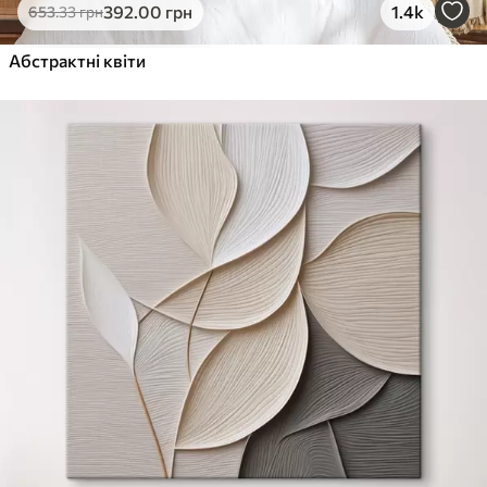
392
.00
грн
1.4k
653
.33
грн
Абстрактні квіти