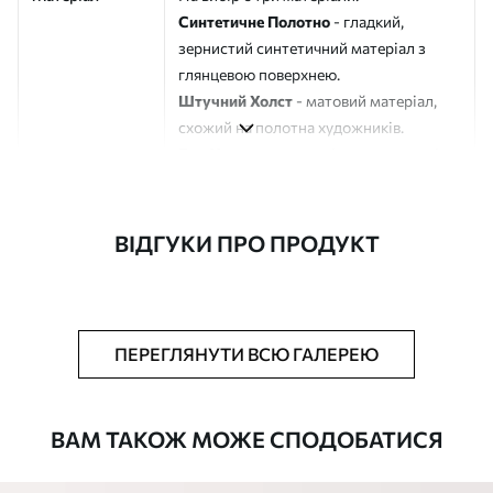
Синтетичне Полотно
- гладкий,
зернистий синтетичний матеріал з
глянцевою поверхнею.
Штучний Холст
- матовий матеріал,
схожий на полотна художників.
Еко-Холст
- високоякісне полотно зі
100% бавовни.
Автор
ART-HOLST
ВІДГУКИ ПРО ПРОДУКТ
Номер артикулу
s41272
Додатково
Можна додати лакове покриття.
ПЕРЕГЛЯНУТИ ВСЮ ГАЛЕРЕЮ
Доступні матеріали
ВАМ ТАКОЖ МОЖЕ СПОДОБАТИСЯ
Стандарт
Від
392
.00
грн