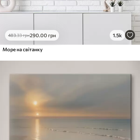
290
.00
грн
1.5k
483
.33
грн
Море на світанку