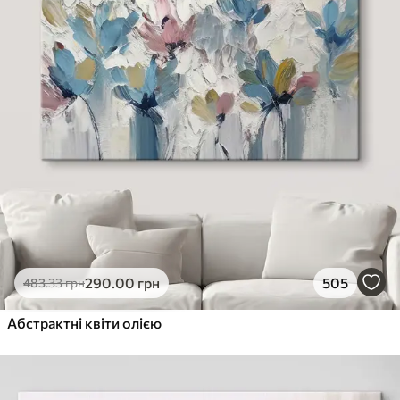
290
.00
грн
505
483
.33
грн
Абстрактні квіти олією