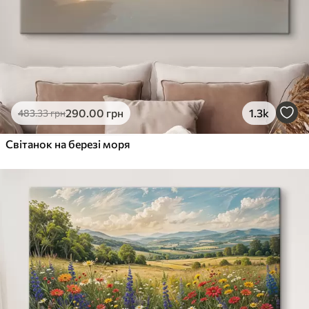
290
.00
грн
1.3k
483
.33
грн
Світанок на березі моря