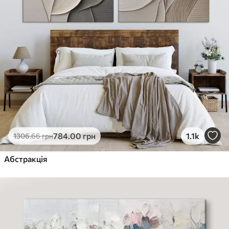
784
.00
грн
1.1k
1306
.66
грн
Абстракція