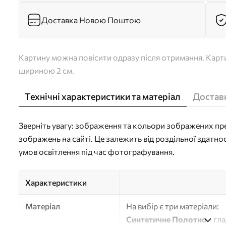
Доставка Новою Поштою
Картину можна повісити одразу після отримання. Карти
шириною 2 см.
Технічні характеристики та матеріал
Доставк
Зверніть увагу: зображення та кольори зображених пре
зображень на сайті. Це залежить від роздільної здатно
умов освітлення під час фотографування.
Характеристики
Матеріал
На вибір є три матеріали:
Синтетичне Полотно
- гл