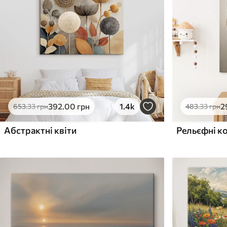
Поверхня з текстурою
Поверхня з текстуро
✗
✓
полотна
полотна
✗
✗
Екологічний матеріал
Екологічний матеріа
392
.00
грн
1.4k
2
653
.33
грн
483
.33
грн
Абстрактні квіти