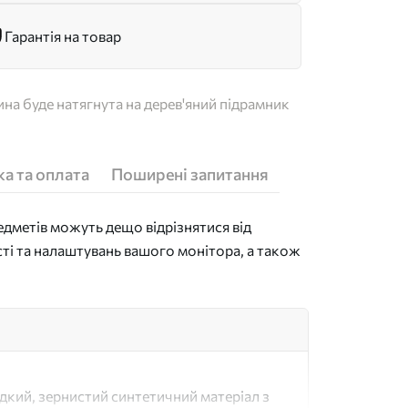
Гарантія на товар
на буде натягнута на дерев'яний підрамник
а та оплата
Поширені запитання
дметів можуть дещо відрізнятися від
сті та налаштувань вашого монітора, а також
адкий, зернистий синтетичний матеріал з