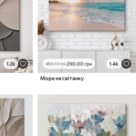
1.2k
290
.00
грн
1.4k
483
.33
грн
Море на світанку