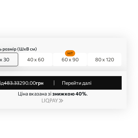
ь розмір (ШхВ см)
HIT
x 30
40 x 60
60 x 90
80 x 120
від
483
.33
290
.00
грн
Перейти далі
Ціна вказана зі
знижкою 40%
.