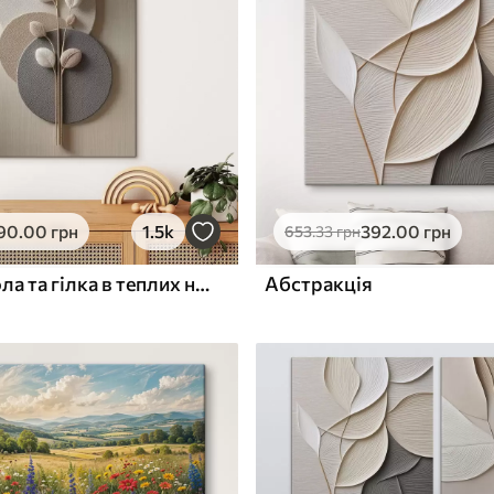
ю
Поверхня з текстурою
✓
полотна
✓
л
Екологічний матеріал
90
.00
грн
1.5k
392
.00
грн
653
.33
грн
Рельєфні кола та гілка в теплих нейтральних тонах
Абстракція