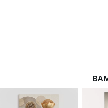
глянцевою поверхнею.
Штучний Холст
- матовий
Еко-Холст
- високоякісне
Автор
ART-HOLST
Номер артикулу
s41215
Додатково
Можна додати лакове пок
Доступні матеріали
ВА
Стандарт
Преміум
Від
290
.00
грн
Від
363
.00
грн
✓
✓
Яскраві, насичені кольори
Яскраві, насичені ко
✓
✓
Стійкість до вицвітання
Стійкість до вицвіта
✓
✓
Безпечне чорнило без запаху
Безпечне чорнило бе