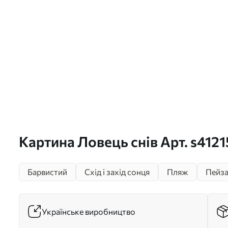
Картина Ловець снів Арт. s4121
Барвистий
Схід і захід сонця
Пляж
Пейз
Українське виробництво