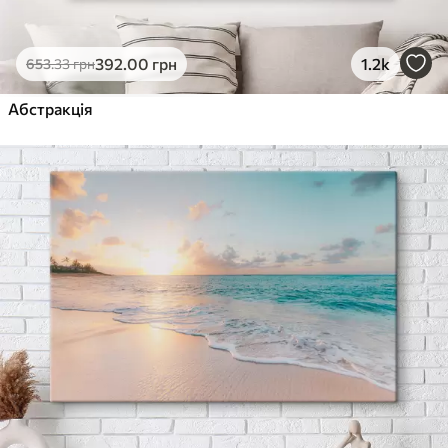
392
.00
грн
1.2k
653
.33
грн
Абстракція