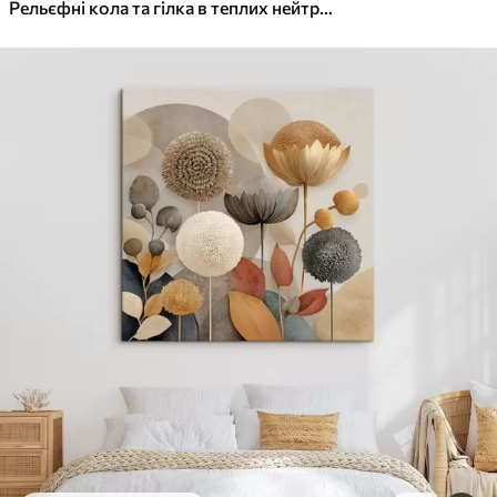
✓
Яскраві, насичені кольори
Рельєфні кола та гілка в теплих нейтральних тонах
✓
Стійкість до вицвітання
✓
Безпечне чорнило без запаху
✓
Поверхня з текстурою полотна
✓
Екологічний матеріал