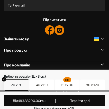
Підписатися
Змінити мову
Про продукт
Про компанію
Виберіть розмір (ШхВ см)
HIT
20 x 30
40 x 60
60 x 90
80 x 120
0800357223
Редагування дозволів на файли cookie
© 2011-2026 Art-holst. Усі права захищені. Власник:
від
483
.33
290
.00
грн
Перейти далі
ТОВ “КЛЄВЄР”. Код ЄДРПОУ: 31780602.
Ціна вказана зі
знижкою 40%
.