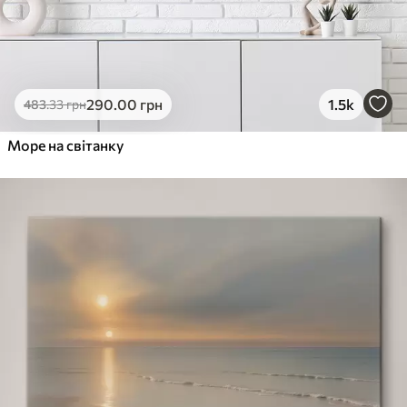
290
.00
грн
1.5k
483
.33
грн
Море на світанку