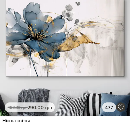
290
.00
грн
477
483
.33
грн
Ніжна квітка