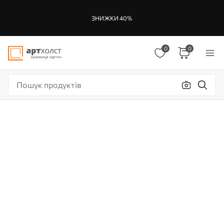
ЗНИЖКИ 40%
0
0