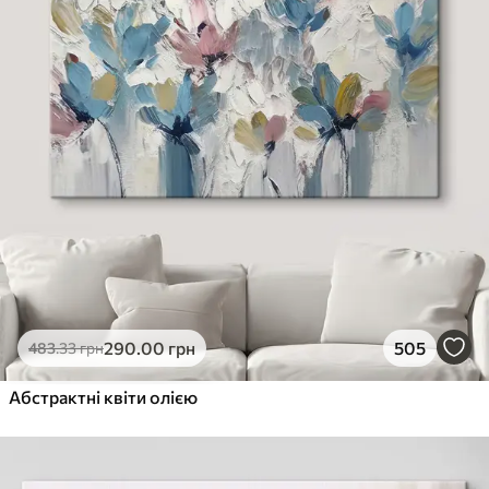
290
.00
грн
505
483
.33
грн
Абстрактні квіти олією