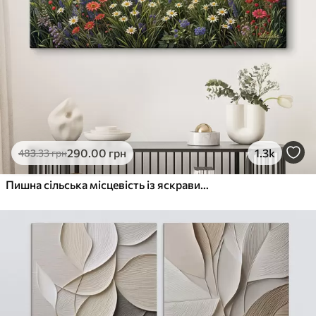
290
.00
грн
1.3k
483
.33
грн
Пишна сільська місцевість із яскравим лугом диких квітів, наповненим різнокольоровими квітами під хмарним небом