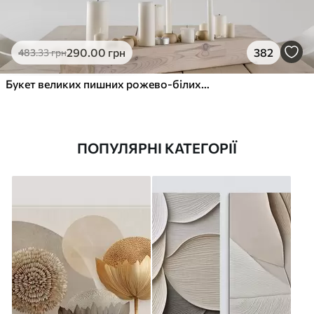
290
.00
грн
382
483
.33
грн
Букет великих пишних рожево-білих квітів півонії із зеленим листям на м’якому розмитому фоні
ПОПУЛЯРНІ КАТЕГОРІЇ