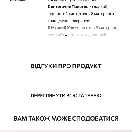
Синтетичне Полотно
- гладкий,
зернистий синтетичний матеріал з
глянцевою поверхнею.
Штучний Холст
- матовий матеріал,
схожий на полотна художників.
Еко-Холст
- високоякісне полотно зі
100% бавовни.
Автор
ART-HOLST
ВІДГУКИ ПРО ПРОДУКТ
Номер артикулу
s41061
Додатково
Можна додати лакове покриття.
ПЕРЕГЛЯНУТИ ВСЮ ГАЛЕРЕЮ
Доступні матеріали
ВАМ ТАКОЖ МОЖЕ СПОДОБАТИСЯ
Стандарт
Від
290
.00
грн