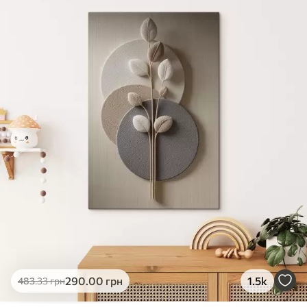
✓
Яскраві, насичені кольори
✓
Стійкість до вицвітання
✓
Безпечне чорнило без запаху
✗
Поверхня з текстурою полотна
✗
Екологічний матеріал
Преміум
Від
363
.00
грн
✓
Яскраві, насичені кольори
✓
Стійкість до вицвітання
✓
Безпечне чорнило без запаху
✓
Поверхня з текстурою полотна
✗
Екологічний матеріал
Еко-Преміум
290
.00
грн
1.5k
483
.33
грн
Від
455
.00
грн