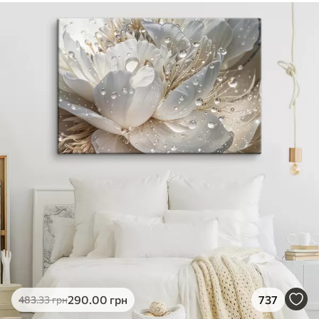
290
.00
грн
737
483
.33
грн