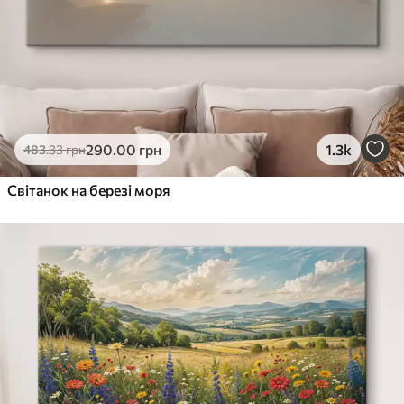
290
.00
грн
1.3k
483
.33
грн
Світанок на березі моря