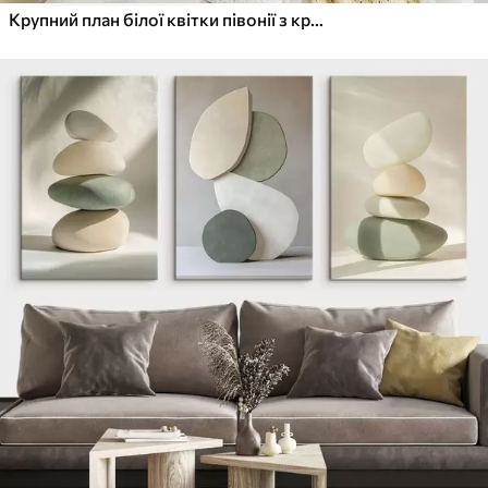
Крупний план білої квітки півонії з крапельками води на пелюстках на розмитому фоні