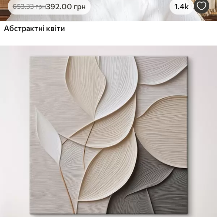
392
.00
грн
1.4k
653
.33
грн
Абстрактні квіти