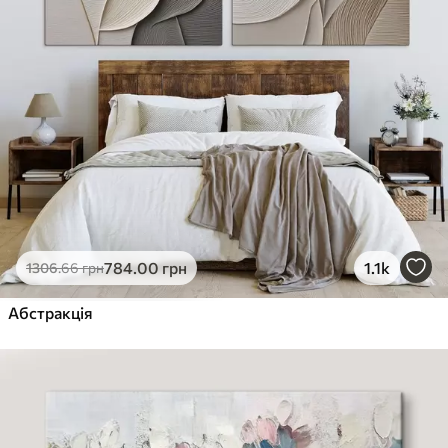
784
.00
грн
1.1k
1306
.66
грн
Абстракція