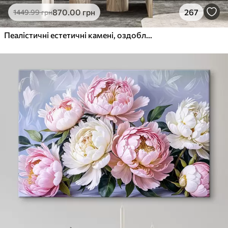
870
.00
грн
267
1449
.99
грн
Пеалістичні естетичні камені, оздоблення будинку, природне освітлення