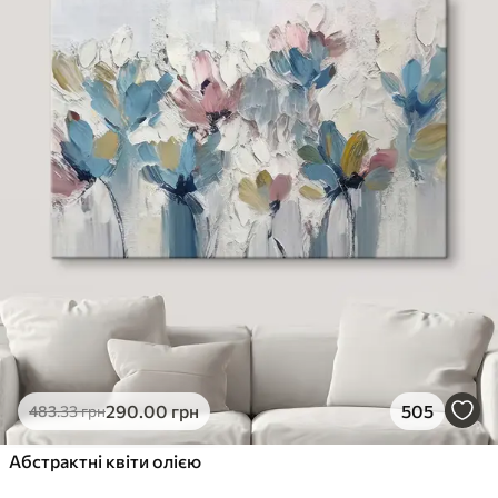
290
.00
грн
505
483
.33
грн
Абстрактні квіти олією