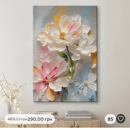
✓
Яскраві, насичені кольори
✓
Стійкість до вицвітання
✓
Безпечне чорнило без запаху
✗
Поверхня з текстурою полотна
✗
Екологічний матеріал
Преміум
Від
363
.00
грн
✓
Яскраві, насичені кольори
✓
Стійкість до вицвітання
✓
Безпечне чорнило без запаху
✓
Поверхня з текстурою полотна
✗
Екологічний матеріал
Еко-Преміум
290
.00
грн
85
483
.33
грн
Від
455
.00
грн