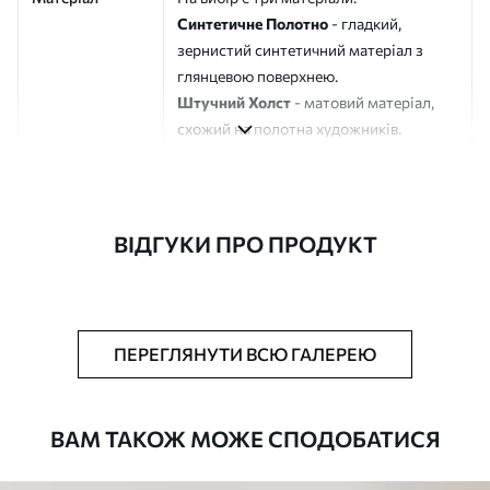
Синтетичне Полотно
- гладкий,
зернистий синтетичний матеріал з
глянцевою поверхнею.
Штучний Холст
- матовий матеріал,
схожий на полотна художників.
Еко-Холст
- високоякісне полотно зі
100% бавовни.
Автор
ART-HOLST
ВІДГУКИ ПРО ПРОДУКТ
Номер артикулу
s40460
Додатково
Можна додати лакове покриття.
ПЕРЕГЛЯНУТИ ВСЮ ГАЛЕРЕЮ
Доступні матеріали
ВАМ ТАКОЖ МОЖЕ СПОДОБАТИСЯ
Стандарт
Від
290
.00
грн