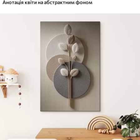
✓
Анотація квіти на абстрактним фоном
Яскраві, насичені кольори
✓
Стійкість до вицвітання
✓
Безпечне чорнило без запаху
✓
Поверхня з текстурою полотна
✓
Екологічний матеріал