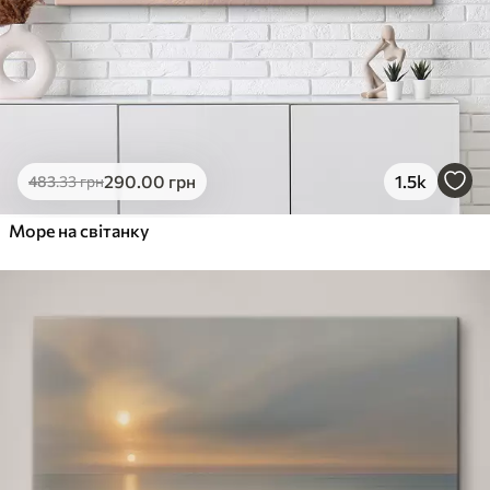
290
.00
грн
1.5k
483
.33
грн
Море на світанку