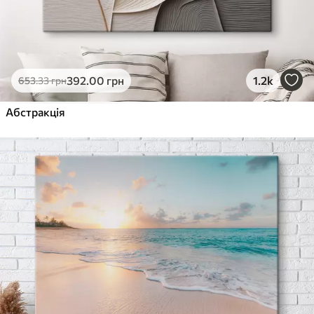
392
.00
грн
1.2k
653
.33
грн
Абстракція