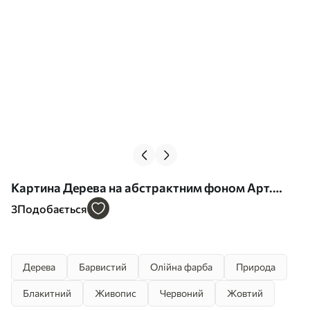
Картина Дерева на абстрактним фоном Арт.
s40460
3
Подобається
Дерева
Барвистий
Олійна фарба
Природа
Блакитний
Живопис
Червоний
Жовтий