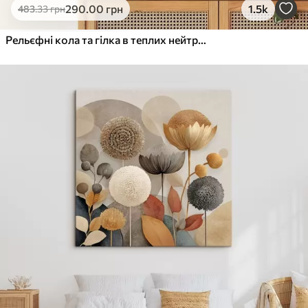
290
.00
грн
1.5k
483
.33
грн
Рельєфні кола та гілка в теплих нейтральних тонах