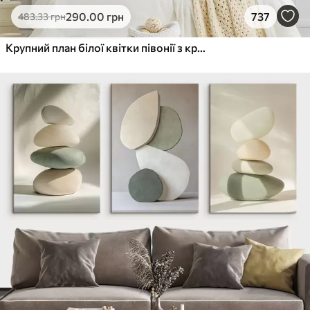
290
.00
грн
737
483
.33
грн
Крупний план білої квітки півонії з крапельками води на пелюстках на розмитому фоні