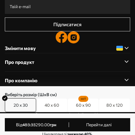
Підписатися
Змінити мову
Про продукт
Про компанію
Виберіть розмір (ШхВ см)
HIT
20 x 30
40 x 60
60 x 90
80 x 120
0800357223
Редагування дозволів на файли cookie
© 2011-2026 Art-holst. Усі права захищені. Власник:
від
483
.33
290
.00
грн
Перейти далі
ТОВ “КЛЄВЄР”. Код ЄДРПОУ: 31780602.
Ціна вказана зі
знижкою 40%
.