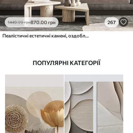
870
.00
грн
267
1449
.99
грн
Пеалістичні естетичні камені, оздоблення будинку, природне освітлення
ПОПУЛЯРНІ КАТЕГОРІЇ