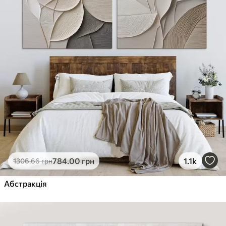
784
.00
грн
1.1k
1306
.66
грн
Абстракція