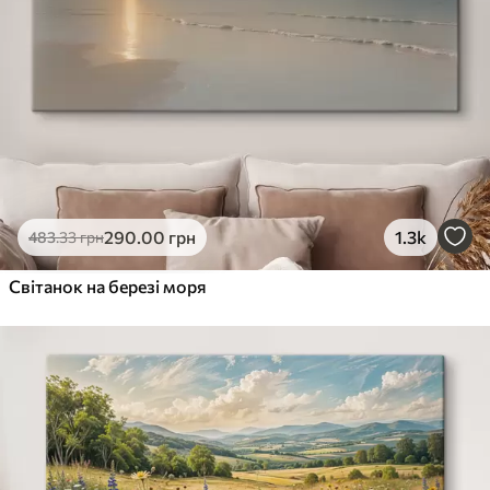
290
.00
грн
1.3k
483
.33
грн
Світанок на березі моря