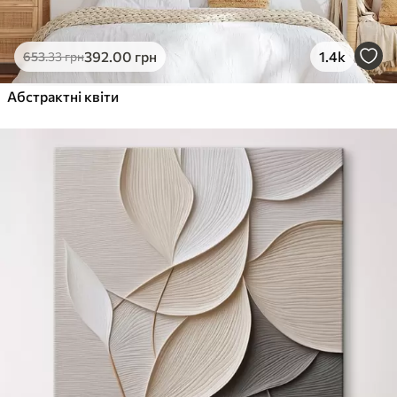
392
.00
грн
1.4k
653
.33
грн
Абстрактні квіти