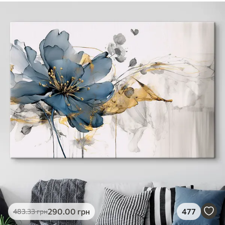
290
.00
грн
477
483
.33
грн