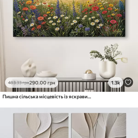
290
.00
грн
1.3k
483
.33
грн
Пишна сільська місцевість із яскравим лугом диких квітів, наповненим різнокольоровими квітами під хмарним небом