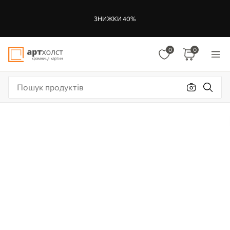
ЗНИЖКИ 40%
0
0