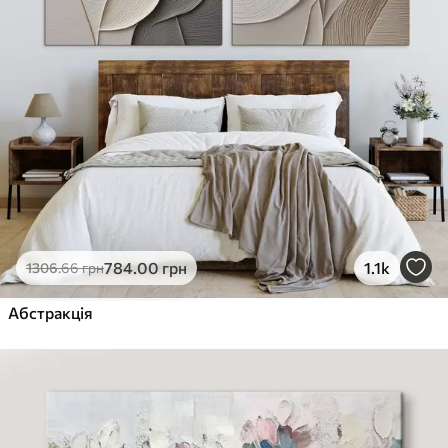
784
.00
грн
1.1k
1306
.66
грн
Абстракція