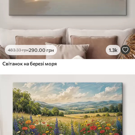
290
.00
грн
1.3k
483
.33
грн
Світанок на березі моря