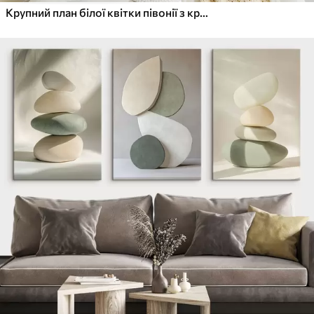
Крупний план білої квітки півонії з крапельками води на пелюстках на розмитому фоні