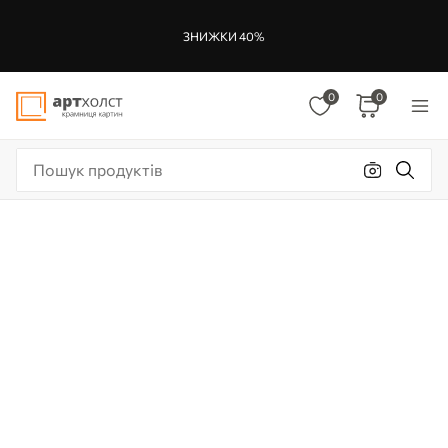
ЗНИЖКИ 40%
0
0