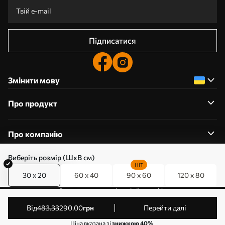
Підписатися
Змінити мову
Про продукт
Про компанію
Виберіть розмір (ШхВ см)
HIT
30 x 20
60 x 40
90 x 60
120 x 80
0800357223
Редагування дозволів на файли cookie
© 2011-2026 Art-holst. Усі права захищені. Власник:
від
483
.33
290
.00
грн
Перейти далі
ТОВ “КЛЄВЄР”. Код ЄДРПОУ: 31780602.
Ціна вказана зі
знижкою 40%
.