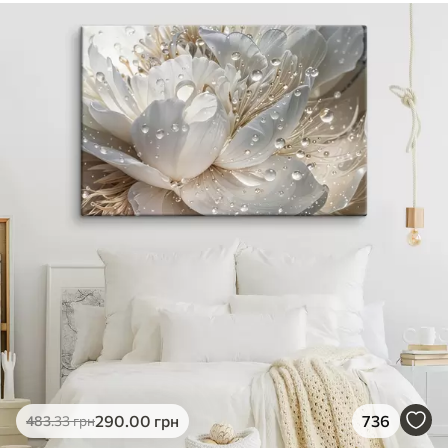
290
.00
грн
736
483
.33
грн