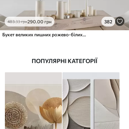
290
.00
грн
382
483
.33
грн
Букет великих пишних рожево-білих квітів півонії із зеленим листям на м’якому розмитому фоні
ПОПУЛЯРНІ КАТЕГОРІЇ