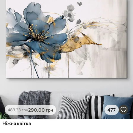
290
.00
грн
477
483
.33
грн
Ніжна квітка