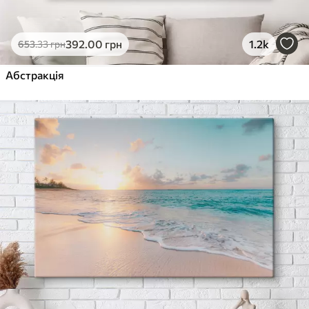
392
.00
грн
1.2k
653
.33
грн
Абстракція