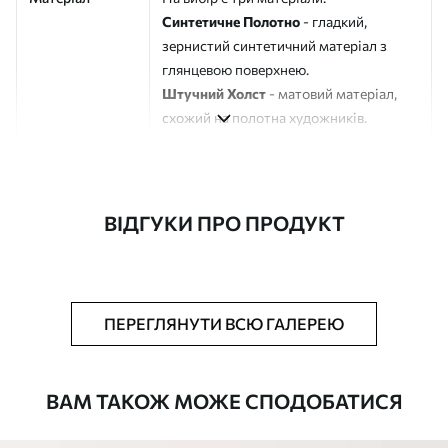
Синтетичне Полотно
- гладкий,
зернистий синтетичний матеріал з
глянцевою поверхнею.
Штучний Холст
- матовий матеріал,
схожий на полотна художників.
Еко-Холст
- високоякісне полотно зі
100% бавовни.
Автор
ART-HOLST
ВІДГУКИ ПРО ПРОДУКТ
Номер артикулу
s40384
Додатково
Можна додати лакове покриття.
ПЕРЕГЛЯНУТИ ВСЮ ГАЛЕРЕЮ
Доступні матеріали
ВАМ ТАКОЖ МОЖЕ СПОДОБАТИСЯ
Стандарт
Від
290
.00
грн