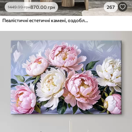
870
.00
грн
267
1449
.99
грн
Пеалістичні естетичні камені, оздоблення будинку, природне освітлення