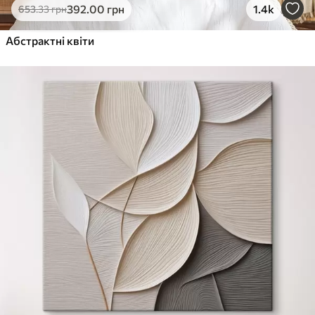
392
.00
грн
1.4k
653
.33
грн
Абстрактні квіти