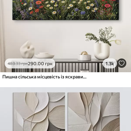
290
.00
грн
1.3k
483
.33
грн
Пишна сільська місцевість із яскравим лугом диких квітів, наповненим різнокольоровими квітами під хмарним небом