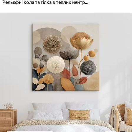
✓
Яскраві, насичені кольори
Рельєфні кола та гілка в теплих нейтральних тонах
✓
Стійкість до вицвітання
✓
Безпечне чорнило без запаху
✓
Поверхня з текстурою полотна
✓
Екологічний матеріал