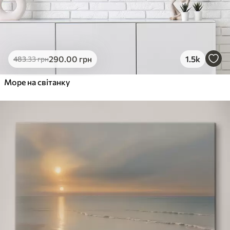
290
.00
грн
1.5k
483
.33
грн
Море на світанку