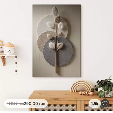
✓
Яскраві, насичені кольори
✓
Стійкість до вицвітання
✓
Безпечне чорнило без запаху
✗
Поверхня з текстурою полотна
✗
Екологічний матеріал
Преміум
Від
363
.00
грн
✓
Яскраві, насичені кольори
✓
Стійкість до вицвітання
✓
Безпечне чорнило без запаху
✓
Поверхня з текстурою полотна
✗
Екологічний матеріал
Еко-Преміум
290
.00
грн
1.5k
483
.33
грн
Від
455
.00
грн