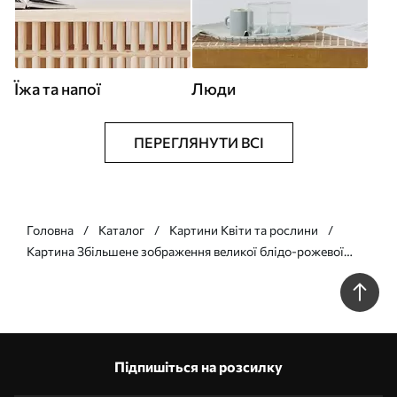
Їжа та напої
Люди
ПЕРЕГЛЯНУТИ ВСІ
Головна
Каталог
Картини Квіти та рослини
Картина Збільшене зображення великої блідо-рожевої
квітки півонії з ніжними пелюстками та яскраво-жовтою
серединкою Арт. s40384
Підпишіться на розсилку