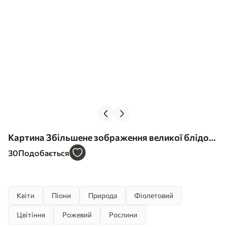
Картина Збільшене зображення великої блідо-
рожевої квітки півонії з ніжними пелюстками та
30
Подобається
яскраво-жовтою серединкою Арт. s40384
Квіти
Піони
Природа
Фіолетовий
Цвітіння
Рожевий
Рослини