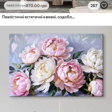
870
.00
грн
267
1449
.99
грн
Пеалістичні естетичні камені, оздоблення будинку, природне освітлення