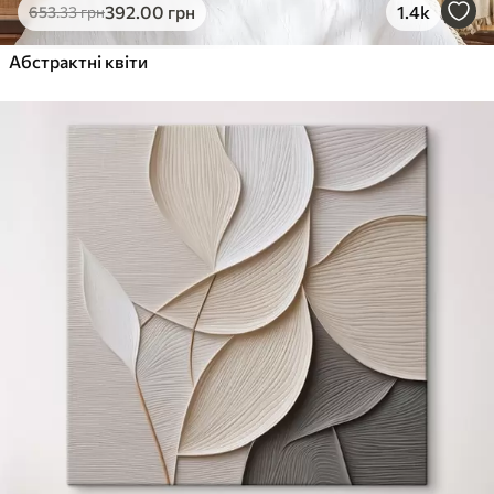
392
.00
грн
1.4k
653
.33
грн
Абстрактні квіти