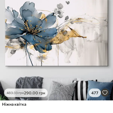
290
.00
грн
477
483
.33
грн
Ніжна квітка