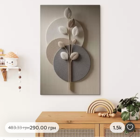
✓
Яскраві, насичені кольори
✓
Стійкість до вицвітання
✓
Безпечне чорнило без запаху
✗
Поверхня з текстурою полотна
✗
Екологічний матеріал
Преміум
Від
363
.00
грн
✓
Яскраві, насичені кольори
✓
Стійкість до вицвітання
✓
Безпечне чорнило без запаху
✓
Поверхня з текстурою полотна
✗
Екологічний матеріал
Еко-Преміум
290
.00
грн
1.5k
483
.33
грн
Від
455
.00
грн