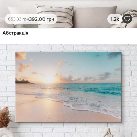
392
.00
грн
1.2k
653
.33
грн
Абстракція