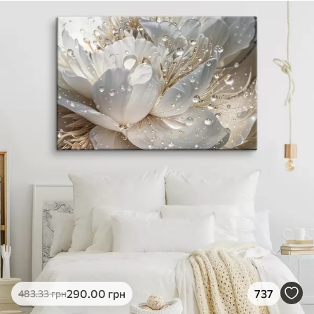
290
.00
грн
737
483
.33
грн