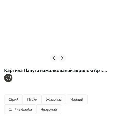
Картина Папуга намальований акрилом Арт.
s40266
Сірий
Птахи
Живопис
Чорний
Олійна фарба
Червоний