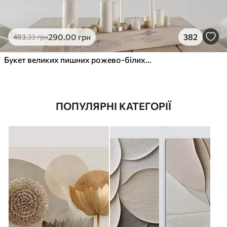
290
.00
грн
382
483
.33
грн
Букет великих пишних рожево-білих квітів півонії із зеленим листям на м’якому розмитому фоні
ПОПУЛЯРНІ КАТЕГОРІЇ