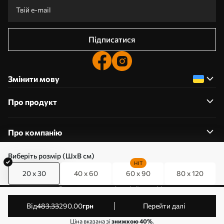
Підписатися
Змінити мову
Про продукт
Про компанію
Виберіть розмір (ШхВ см)
HIT
20 x 30
40 x 60
60 x 90
80 x 120
0800357223
Редагування дозволів на файли cookie
© 2011-2026 Art-holst. Усі права захищені. Власник:
від
483
.33
290
.00
грн
Перейти далі
ТОВ “КЛЄВЄР”. Код ЄДРПОУ: 31780602.
Ціна вказана зі
знижкою 40%
.