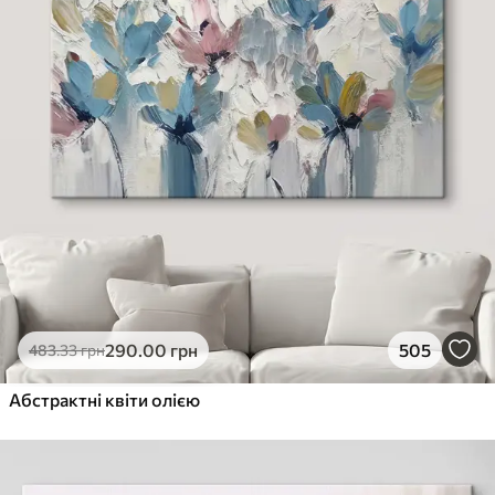
290
.00
грн
505
483
.33
грн
Абстрактні квіти олією