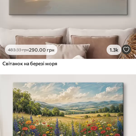
290
.00
грн
1.3k
483
.33
грн
Світанок на березі моря