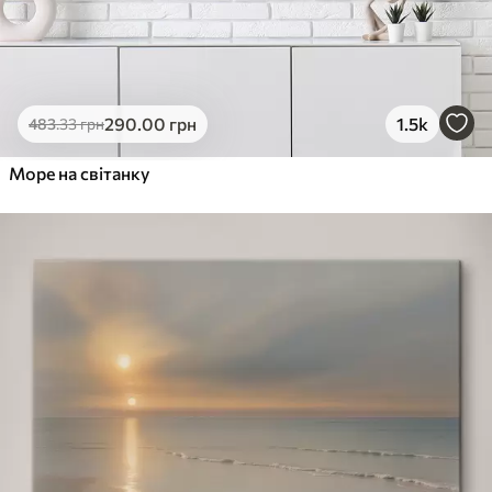
290
.00
грн
1.5k
483
.33
грн
Море на світанку