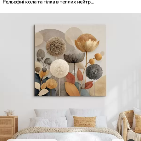
✓
Яскраві, насичені кольори
Рельєфні кола та гілка в теплих нейтральних тонах
✓
Стійкість до вицвітання
✓
Безпечне чорнило без запаху
✓
Поверхня з текстурою полотна
✓
Екологічний матеріал