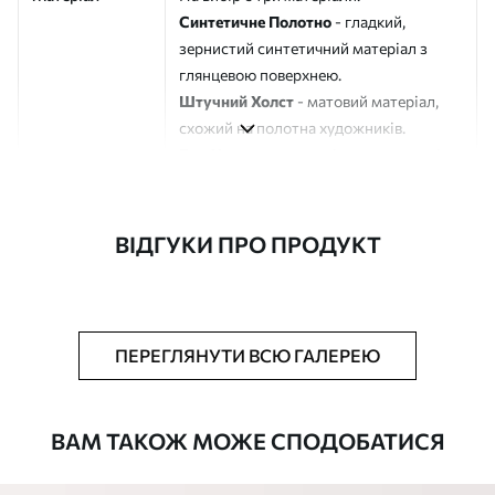
Синтетичне Полотно
- гладкий,
зернистий синтетичний матеріал з
глянцевою поверхнею.
Штучний Холст
- матовий матеріал,
схожий на полотна художників.
Еко-Холст
- високоякісне полотно зі
100% бавовни.
Автор
ART-HOLST
ВІДГУКИ ПРО ПРОДУКТ
Номер артикулу
s40266
Додатково
Можна додати лакове покриття.
ПЕРЕГЛЯНУТИ ВСЮ ГАЛЕРЕЮ
Доступні матеріали
ВАМ ТАКОЖ МОЖЕ СПОДОБАТИСЯ
Стандарт
Від
290
.00
грн