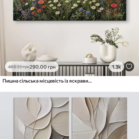
290
.00
грн
1.3k
483
.33
грн
Пишна сільська місцевість із яскравим лугом диких квітів, наповненим різнокольоровими квітами під хмарним небом