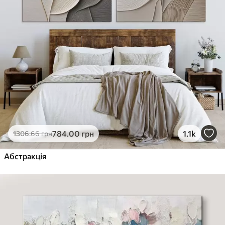
784
.00
грн
1.1k
1306
.66
грн
Абстракція