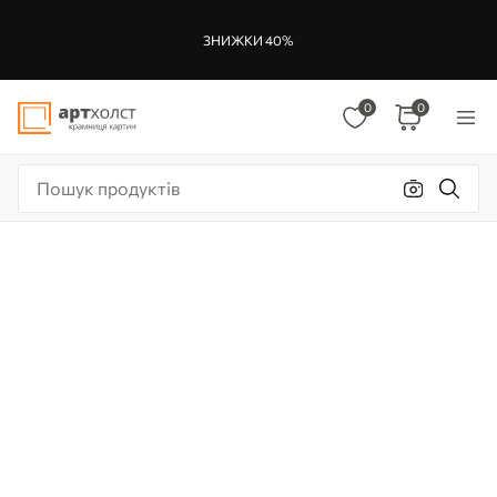
ЗНИЖКИ 40%
0
0