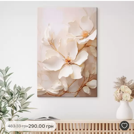
290
.00
грн
483
.33
грн