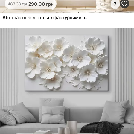
290
.00
грн
7
483
.33
грн
Абстрактні білі квіти з фактурними пелюстками на нейтральному тлі з тонким імітуванням мазків пензля.