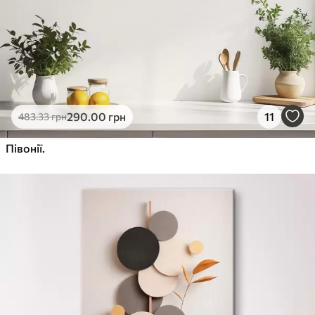
290
.00
грн
11
483
.33
грн
Півонії.