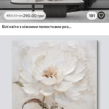
290
.00
грн
181
483
.33
грн
Білі квіти з ніжними пелюстками розташовані в красивому квітковому візерунку на світлому фоні