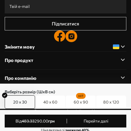
Підписатися
Змінити мову
Про продукт
Про компанію
Виберіть розмір (ШхВ см)
HIT
20 x 30
40 x 60
60 x 90
80 x 120
0800357223
Редагування дозволів на файли cookie
© 2011-2026 Art-holst. Усі права захищені. Власник:
від
483
.33
290
.00
грн
Перейти далі
ТОВ “КЛЄВЄР”. Код ЄДРПОУ: 31780602.
Ціна вказана зі
знижкою 40%
.