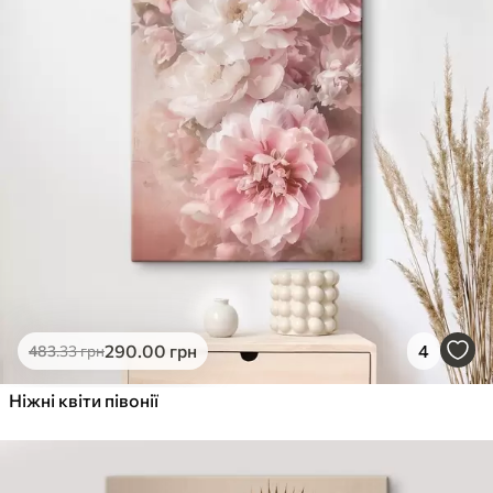
290
.00
грн
4
483
.33
грн
Ніжні квіти півонії