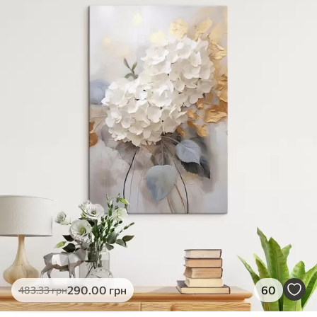
✓
Яскраві, насичені кольори
✓
Стійкість до вицвітання
✓
Безпечне чорнило без запаху
✗
Поверхня з текстурою полотна
✗
Екологічний матеріал
Преміум
Від
363
.00
грн
✓
Яскраві, насичені кольори
✓
Стійкість до вицвітання
✓
Безпечне чорнило без запаху
✓
Поверхня з текстурою полотна
✗
Екологічний матеріал
Еко-Преміум
290
.00
грн
60
483
.33
грн
Від
455
.00
грн