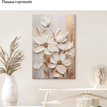
✓
Пишна гортензія
Яскраві, насичені кольори
✓
Стійкість до вицвітання
✓
Безпечне чорнило без запаху
✓
Поверхня з текстурою полотна
✓
Екологічний матеріал