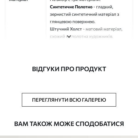
Синтетичне Полотно
- гладкий,
зернистий синтетичний матеріал з
глянцевою поверхнею.
Штучний Холст
- матовий матеріал,
схожий на полотна художників.
Еко-Холст
- високоякісне полотно зі
100% бавовни.
Автор
ART-HOLST
ВІДГУКИ ПРО ПРОДУКТ
Номер артикулу
s39857
Додатково
Можна додати лакове покриття.
ПЕРЕГЛЯНУТИ ВСЮ ГАЛЕРЕЮ
Доступні матеріали
ВАМ ТАКОЖ МОЖЕ СПОДОБАТИСЯ
Стандарт
Від
290
.00
грн