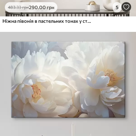
290
.00
грн
5
483
.33
грн
Ніжна півонія в пастельних тонах у стилі олійного живопису