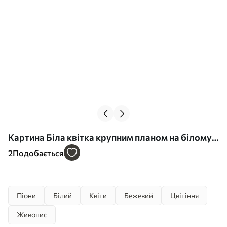
Картина Біла квітка крупним планом на білому
тлі Арт. s39857
2
Подобається
Піони
Білий
Квіти
Бежевий
Цвітіння
Живопис