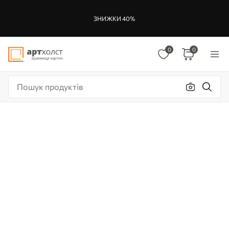
ЗНИЖКИ 40%
0
0