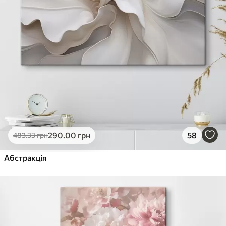
290
.00
грн
58
483
.33
грн
Абстракція