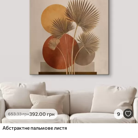
392
.00
грн
9
653
.33
грн
Абстрактне пальмове листя