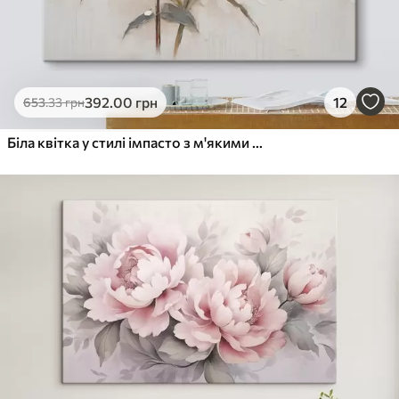
392
.00
грн
12
653
.33
грн
Біла квітка у стилі імпасто з м'якими мазками