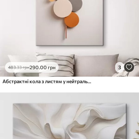
290
.00
грн
3
483
.33
грн
Абстрактні кола з листям у нейтральних тонах