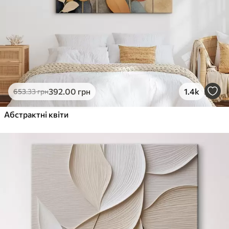
392
.00
грн
1.4k
653
.33
грн
Абстрактні квіти