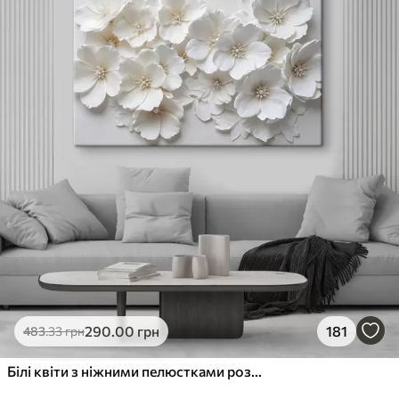
✓
Стійкість до вицвітання
✓
Безпечне чорнило без запаху
✗
Поверхня з текстурою полотна
✗
Екологічний матеріал
Преміум
Від
363
.00
грн
✓
Яскраві, насичені кольори
✓
Стійкість до вицвітання
✓
Безпечне чорнило без запаху
✓
Поверхня з текстурою полотна
✗
Екологічний матеріал
Еко-Преміум
290
.00
грн
181
483
.33
грн
Від
455
.00
грн
✓
Яскраві, насичені кольори
Білі квіти з ніжними пелюстками розташовані в красивому квітковому візерунку на світлому фоні
✓
Стійкість до вицвітання