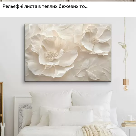
Рельєфні листя в теплих бежевих тонах