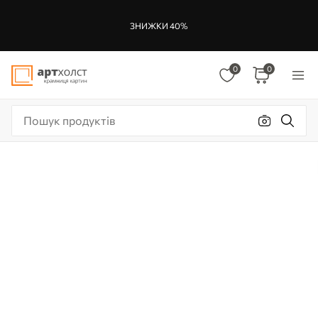
ЗНИЖКИ 40%
0
0