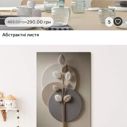
290
.00
грн
5
483
.33
грн
Абстрактні листя