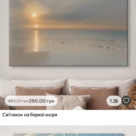
290
.00
грн
1.3k
483
.33
грн
Світанок на березі моря