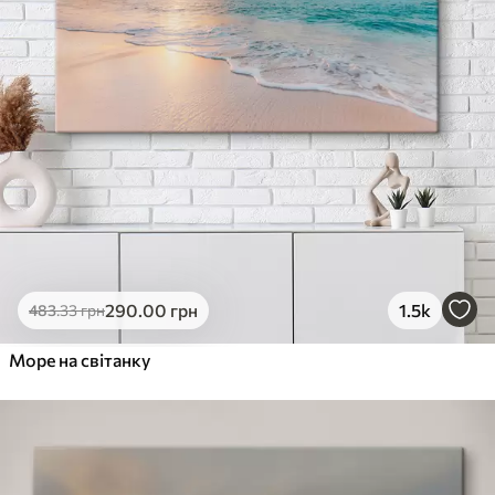
290
.00
грн
1.5k
483
.33
грн
Море на світанку