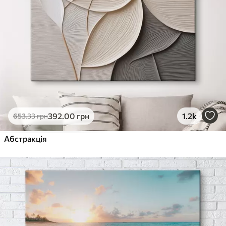
392
.00
грн
1.2k
653
.33
грн
Абстракція