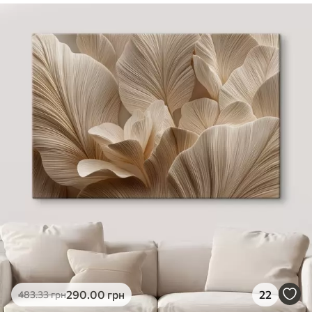
✓
Безпечне чорнило без запаху
✓
Поверхня з текстурою полотна
✓
Екологічний матеріал
290
.00
грн
22
483
.33
грн