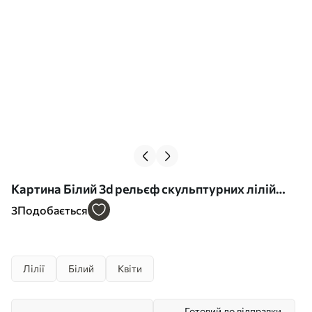
Картина Білий 3d рельєф скульптурних лілій
Арт. s39654
3
Подобається
Лілії
Білий
Квіти
Готовий до відправки