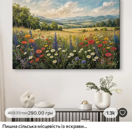
290
.00
грн
1.3k
483
.33
грн
Пишна сільська місцевість із яскравим лугом диких квітів, наповненим різнокольоровими квітами під хмарним небом