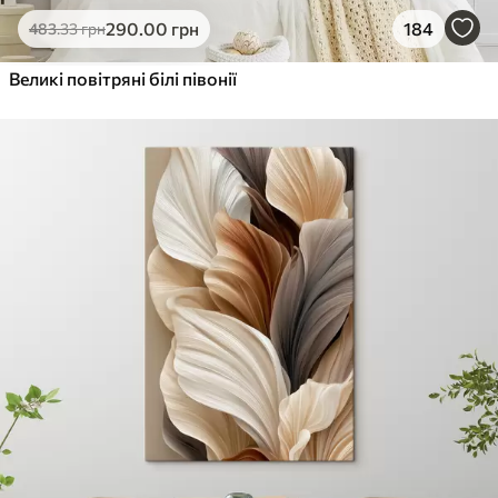
290
.00
грн
184
483
.33
грн
Великі повітряні білі півонії