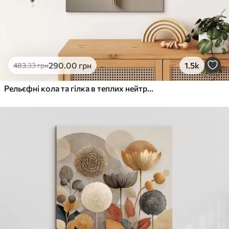
290
.00
грн
1.5k
483
.33
грн
Рельєфні кола та гілка в теплих нейтральних тонах