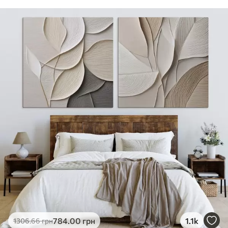
784
.00
грн
1.1k
1306
.66
грн