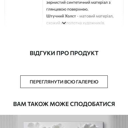
зернистий синтетичний матеріал з
глянцевою поверхнею.
Штучний Холст
- матовий матеріал,
схожий на полотна художників.
Еко-Холст
- високоякісне полотно зі
100% бавовни.
Автор
ART-HOLST
ВІДГУКИ ПРО ПРОДУКТ
Номер артикулу
s39654
Додатково
Можна додати лакове покриття.
ПЕРЕГЛЯНУТИ ВСЮ ГАЛЕРЕЮ
Доступні матеріали
ВАМ ТАКОЖ МОЖЕ СПОДОБАТИСЯ
Стандарт
Від
290
.00
грн
✓
Яскраві, насичені кольори