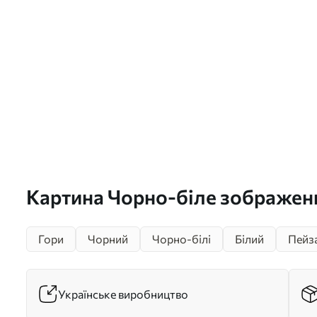
Картина Чорно-біле зображенн
мінімалістичному стилі Арт. s
Гори
Чорний
Чорно-білі
Білий
Пейз
Українське виробництво