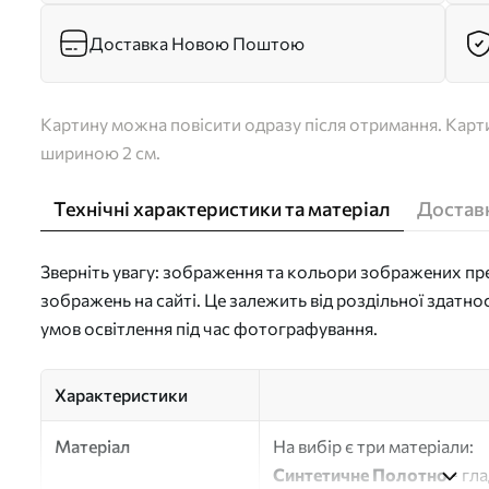
Доставка Новою Поштою
Картину можна повісити одразу після отримання. Карти
шириною 2 см.
Технічні характеристики та матеріал
Доставк
Зверніть увагу: зображення та кольори зображених пре
зображень на сайті. Це залежить від роздільної здатно
умов освітлення під час фотографування.
Характеристики
Матеріал
На вибір є три матеріали:
Синтетичне Полотно
- гл