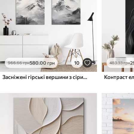
Поверхня з текстурою
Поверхня з текстуро
✗
✓
полотна
полотна
✗
✗
Екологічний матеріал
Екологічний матеріа
580
.00
грн
10
2
966
.66
грн
483
.33
грн
Засніжені гірські вершини з сірими тінями, сіре небо, мазки пензлем, текстуровані, мінімалістичні
Контраст е