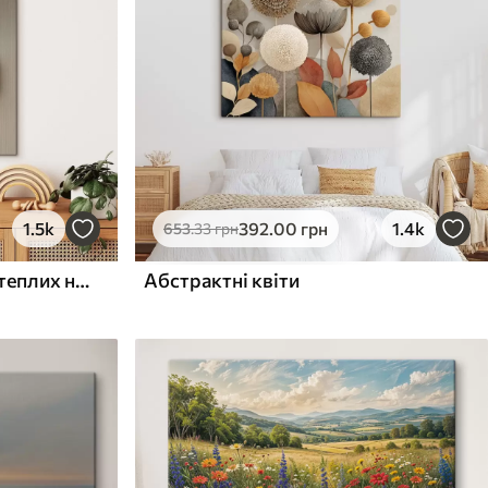
1.5k
392
.00
грн
1.4k
653
.33
грн
Рельєфні кола та гілка в теплих нейтральних тонах
Абстрактні квіти