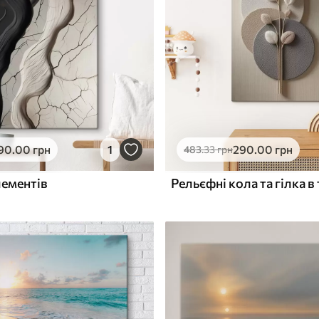
ю
Поверхня з текстурою
✓
полотна
✓
л
Екологічний матеріал
90
.00
грн
1
290
.00
грн
483
.33
грн
лементів