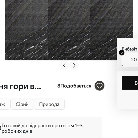
Виберіт
20 
я гори в
8
Подобається
39638
аж
Сірий
Природа
Готовий до відправки протягом 1–3
робочих днів