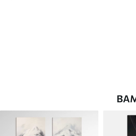
глянцевою поверхнею.
Штучний Холст
- матовий
Еко-Холст
- високоякісне
Автор
ART-HOLST
Номер артикулу
s39638
Додатково
Можна додати лакове пок
Доступні матеріали
ВА
Стандарт
Преміум
Від
290
.00
грн
Від
363
.00
грн
✓
✓
Яскраві, насичені кольори
Яскраві, насичені ко
✓
✓
Стійкість до вицвітання
Стійкість до вицвіта
✓
✓
Безпечне чорнило без запаху
Безпечне чорнило бе