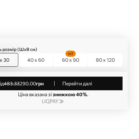
ь розмір (ШхВ см)
HIT
x 30
40 x 60
60 x 90
80 x 120
від
483
.33
290
.00
грн
Перейти далі
Ціна вказана зі
знижкою 40%
.