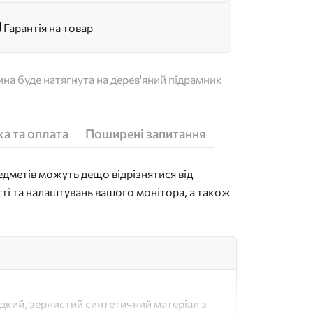
Гарантія на товар
на буде натягнута на дерев'яний підрамник
а та оплата
Поширені запитання
дметів можуть дещо відрізнятися від
сті та налаштувань вашого монітора, а також
адкий, зернистий синтетичний матеріал з