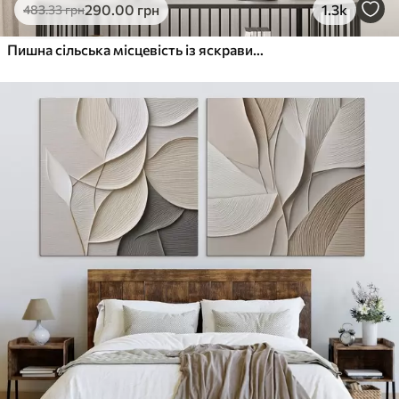
290
.00
грн
1.3k
483
.33
грн
Пишна сільська місцевість із яскравим лугом диких квітів, наповненим різнокольоровими квітами під хмарним небом