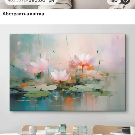
Від
455
.00
грн
✓
Абстрактна квітка
Яскраві, насичені кольори
✓
Стійкість до вицвітання
✓
Безпечне чорнило без запаху
✓
Поверхня з текстурою полотна
✓
Екологічний матеріал