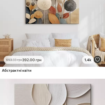
392
.00
грн
1.4k
653
.33
грн
Абстрактні квіти