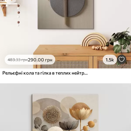
290
.00
грн
1.5k
483
.33
грн
Рельєфні кола та гілка в теплих нейтральних тонах