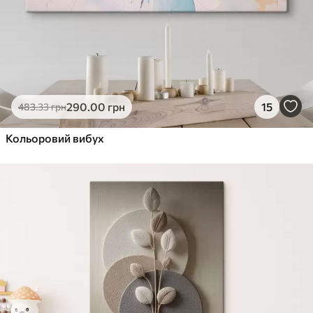
290
.00
грн
15
483
.33
грн
Кольоровий вибух