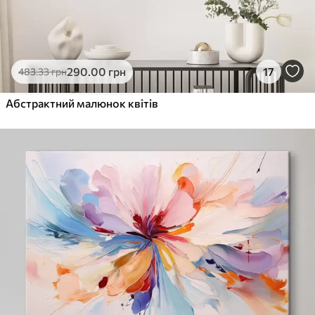
290
.00
грн
17
483
.33
грн
Абстрактний малюнок квітів