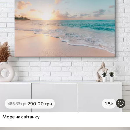
290
.00
грн
1.5k
483
.33
грн
Море на світанку