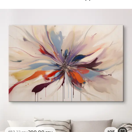
Стандарт
Від
290
.00
грн
✓
Яскраві, насичені кольори
✓
Стійкість до вицвітання
✓
Безпечне чорнило без запаху
✗
Поверхня з текстурою полотна
✗
Екологічний матеріал
Преміум
Від
363
.00
грн
✓
Яскраві, насичені кольори
✓
Стійкість до вицвітання
✓
Безпечне чорнило без запаху
✓
Поверхня з текстурою полотна
✗
Екологічний матеріал
Еко-Преміум
290
.00
грн
195
483
.33
грн