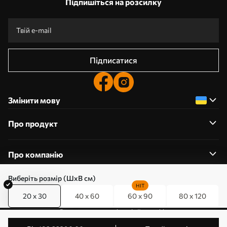
Підпишіться на розсилку
Підписатися
Змінити мову
Про продукт
Про компанію
Виберіть розмір (ШхВ см)
HIT
20 x 30
40 x 60
60 x 90
80 x 120
0800357223
Редагування дозволів на файли cookie
© 2011-2026 Art-holst. Усі права захищені. Власник: