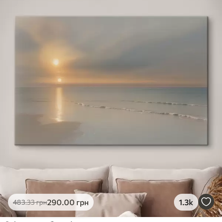
290
.00
грн
1.3k
483
.33
грн