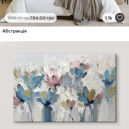
784
.00
грн
1.1k
1306
.66
грн
Абстракція