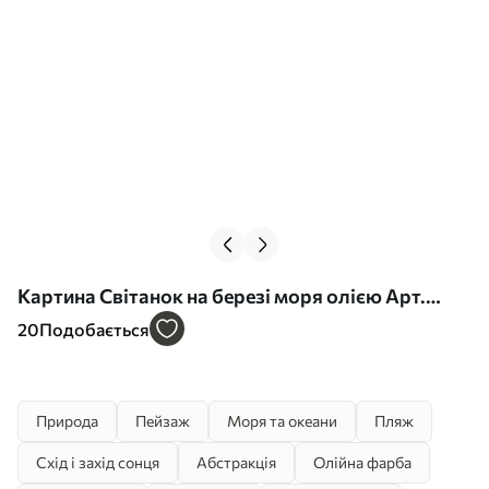
Картина Світанок на березі моря олією Арт.
s37800
20
Подобається
Природа
Пейзаж
Моря та океани
Пляж
Схід і захід сонця
Абстракція
Олійна фарба