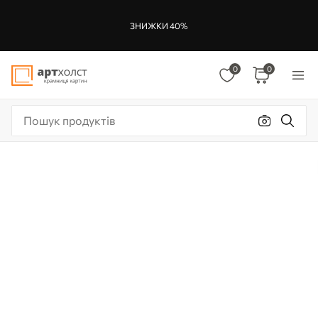
ЗНИЖКИ 40%
0
0