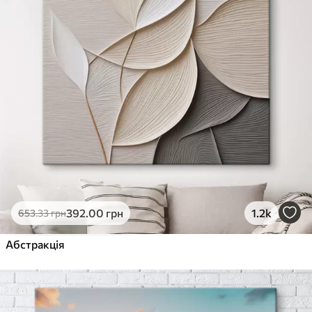
392
.00
грн
1.2k
653
.33
грн
Абстракція