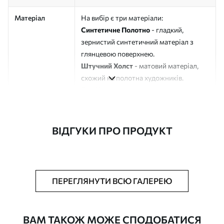
Матеріал
На вибір є три матеріали:
Синтетичне Полотно
- гладкий,
зернистий синтетичний матеріал з
глянцевою поверхнею.
Штучний Холст
- матовий матеріал,
схожий на полотна художників.
Еко-Холст
- високоякісне полотно зі
100% бавовни.
Автор
ART-HOLST
ВІДГУКИ ПРО ПРОДУКТ
Номер артикулу
s37800
Додатково
Можна додати лакове покриття.
ПЕРЕГЛЯНУТИ ВСЮ ГАЛЕРЕЮ
Доступні матеріали
ВАМ ТАКОЖ МОЖЕ СПОДОБАТИСЯ