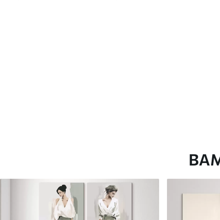
глянцевою поверхнею.
Штучний Холст
- матовий
Еко-Холст
- високоякісне
Автор
ART-HOLST
Номер артикулу
m30583
Додатково
Можна додати лакове пок
Доступні матеріали
ВА
Стандарт
Преміум
Від
290
.00
грн
Від
363
.00
грн
✓
✓
Яскраві, насичені кольори
Яскраві, насичені ко
✓
✓
Стійкість до вицвітання
Стійкість до вицвіта
✓
✓
Безпечне чорнило без запаху
Безпечне чорнило бе