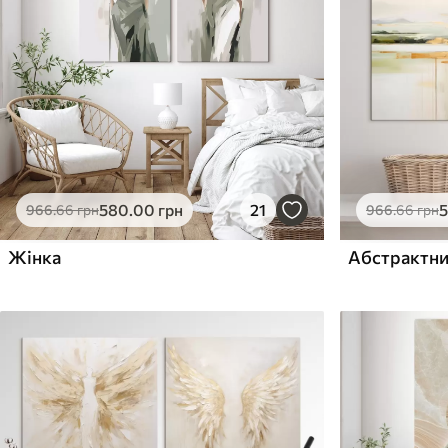
Поверхня з текстурою
Поверхня з текстуро
✗
✓
полотна
полотна
✗
✗
Екологічний матеріал
Екологічний матеріа
580
.00
грн
21
966
.66
грн
966
.66
грн
Жінка