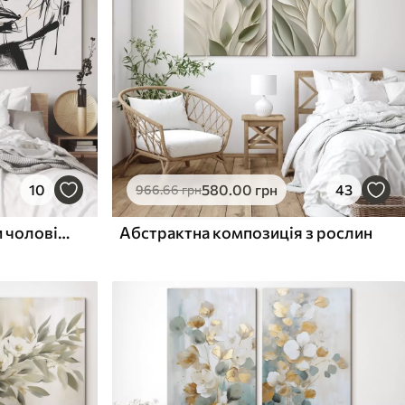
10
580
.00
грн
43
966
.66
грн
Мінімалістичні портрети чоловіка і жінки
Абстрактна композиція з рослин