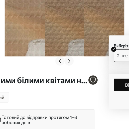
Виберіт
2 шт.
ими білими квітами на
. m30583
ий
Готовий до відправки протягом 1–3
робочих днів