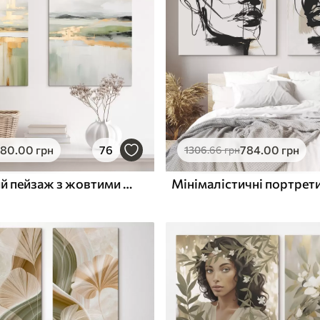
ю
Поверхня з текстурою
✓
полотна
✓
л
Екологічний матеріал
580
.00
грн
76
784
.00
грн
1306
.66
грн
Абстрактний пейзаж з жовтими акцентами, мінімалістична композиція землі, води та неба, з приглушеними кольорами