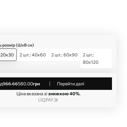
ь розмір (ШхВ см)
: 20x30
2 шт.: 40x60
2 шт.: 60x90
2 шт.:
80x120
від
966
.66
580
.00
грн
Перейти далі
Ціна вказана зі
знижкою 40%
.