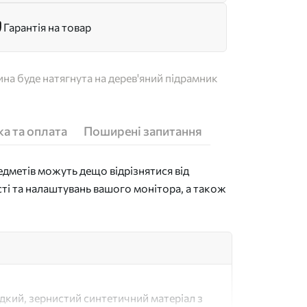
Гарантія на товар
на буде натягнута на дерев'яний підрамник
а та оплата
Поширені запитання
дметів можуть дещо відрізнятися від
сті та налаштувань вашого монітора, а також
адкий, зернистий синтетичний матеріал з