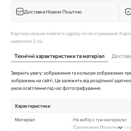
Доставка Новою Поштою
Картину можна повісити одразу після отримання. Карти
шириною 2 см.
Технічні характеристики та матеріал
Доставк
Зверніть увагу: зображення та кольори зображених пре
зображень на сайті. Це залежить від роздільної здатно
умов освітлення під час фотографування.
Характеристики
Матеріал
На вибір є три матеріали:
Синтетичне Полотно
- гл