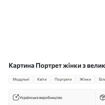
Картина Портрет жінки з велик
світлому абстрактному тлі Арт
Модульні
Квіти
Портрети
Жінки
Біл
Українське виробництво