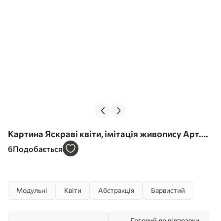
Картина Яскраві квіти, імітація живопису Арт.
m30072
6
Подобається
Модульні
Квіти
Абстракція
Барвистий
Готовий до відправки