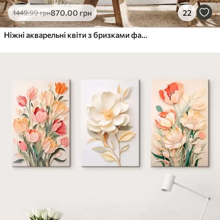
870
.00
грн
22
1449
.99
грн
Ніжні акварельні квіти з бризками фарби