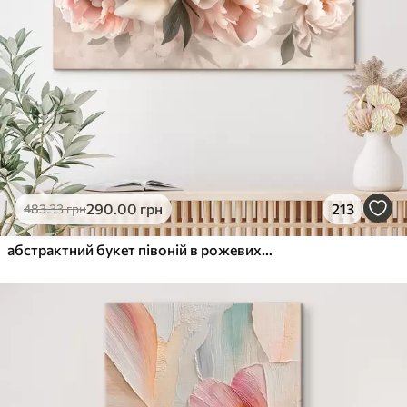
290
.00
грн
213
483
.33
грн
абстрактний букет півоній в рожевих тонах