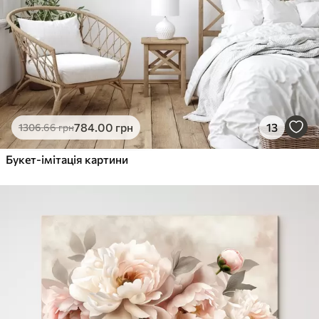
784
.00
грн
13
1306
.66
грн
Букет-імітація картини