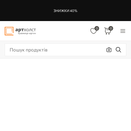
ЗНИЖКИ 40%
0
0