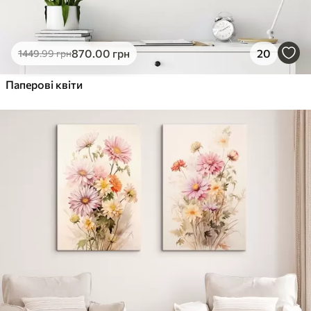
870
.00
грн
20
1449
.99
грн
Паперові квіти