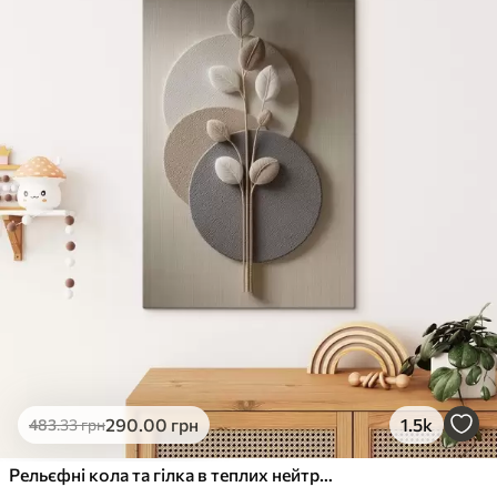
290
.00
грн
1.5k
483
.33
грн
Рельєфні кола та гілка в теплих нейтральних тонах