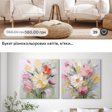
580
.00
грн
39
966
.66
грн
Букет різнокольорових квітів, м'який акварельний стиль, на світлому тлі, ботанічна ілюстрація