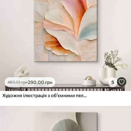
290
.00
грн
5
483
.33
грн
Художня ілюстрація з об’ємними пелюстками у стилі сучасного живопису