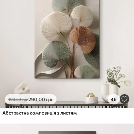
290
.00
грн
46
483
.33
грн
Абстрактна композиція з листям