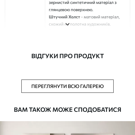
зернистий синтетичний матеріал з
глянцевою поверхнею.
Штучний Холст
- матовий матеріал,
схожий на полотна художників.
Еко-Холст
- високоякісне полотно зі
100% бавовни.
Автор
ART-HOLST
ВІДГУКИ ПРО ПРОДУКТ
Номер артикулу
m30072
Додатково
Можна додати лакове покриття.
ПЕРЕГЛЯНУТИ ВСЮ ГАЛЕРЕЮ
Доступні матеріали
ВАМ ТАКОЖ МОЖЕ СПОДОБАТИСЯ
Стандарт
Від
580
.00
грн
✓
Яскраві, насичені кольори