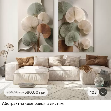
✓
Стійкість до вицвітання
✓
Безпечне чорнило без запаху
✗
Поверхня з текстурою полотна
✗
Екологічний матеріал
Преміум
Від
726
.00
грн
✓
Яскраві, насичені кольори
✓
Стійкість до вицвітання
✓
Безпечне чорнило без запаху
✓
Поверхня з текстурою полотна
✗
Екологічний матеріал
Еко-Преміум
580
.00
грн
103
966
.66
грн
Від
910
.00
грн
✓
Абстрактна композиція з листям
Яскраві, насичені кольори
✓
Стійкість до вицвітання