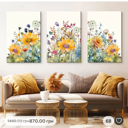
✓
Безпечне чорнило без запаху
✓
Поверхня з текстурою полотна
✓
Екологічний матеріал
870
.00
грн
68
1449
.99
грн